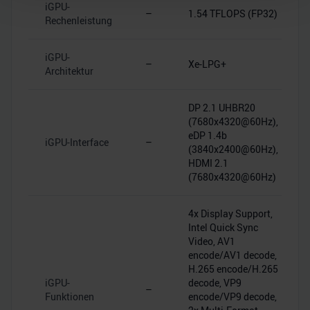
iGPU-
–
1.54 TFLOPS (FP32)
Rechenleistung
Wir verwenden Cookies, um Inhalte und Anzeigen zu
personalisieren, Funktionen für soziale Medien anbieten
iGPU-
zu können und die Zugriffe auf unsere Website zu
–
Xe-LPG+
Architektur
analysieren. Außerdem geben wir Informationen zu Ihrer
Verwendung unserer Website an unsere Partner für
soziale Medien, Werbung und Analysen weiter. Unsere
DP 2.1 UHBR20
(7680x4320@60Hz),
Partner führen diese Informationen möglicherweise mit
eDP 1.4b
weiteren Daten zusammen, die Sie ihnen bereitgestellt
iGPU-Interface
–
(3840x2400@60Hz),
haben oder die sie im Rahmen Ihrer Nutzung der Dienste
HDMI 2.1
gesammelt haben.
(7680x4320@60Hz)
4x Display Support,
Intel Quick Sync
Video, AV1
encode/AV1 decode,
H.265 encode/H.265
iGPU-
decode, VP9
–
Funktionen
encode/VP9 decode,