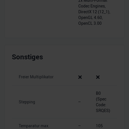
2x Multi-Format
Codec Engines,
DirectX 12 (12_1),
OpenGL 4.60,
OpenCL 3.00
Sonstiges
❌
❌
Freier Multiplikator
B0
(Spec
Stepping
–
Code:
SRQES)
Temparatur max.
–
105