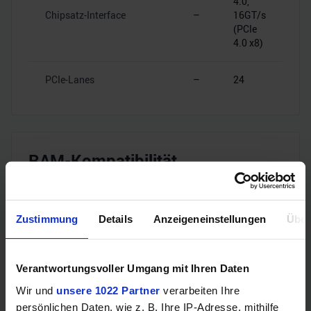
4.0,
Chipsatz-Interface
–
16GT/s
(PCIe
4.0 x8)
PCIe-Lanes
–
24
RAM-Kompatibilität
Speichertyp
–
DDR5
Zustimmung
Details
Anzeigeneinstellungen
Über
Dual
Speicherkanäle
–
Channel
Verantwortungsvoller Umgang mit Ihren Daten
Wir und
unsere 1022 Partner
verarbeiten Ihre
DDR5-
RAM-Geschwindigkeit
–
5600
persönlichen Daten, wie z. B. Ihre IP-Adresse, mithilfe