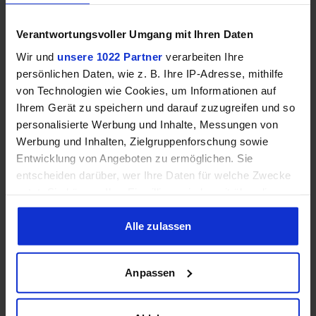
Speichertyp
–
DDR4
Verantwortungsvoller Umgang mit Ihren Daten
Wir und
unsere 1022 Partner
verarbeiten Ihre
Dual
persönlichen Daten, wie z. B. Ihre IP-Adresse, mithilfe
Speicherkanäle
–
Channel
von Technologien wie Cookies, um Informationen auf
Ihrem Gerät zu speichern und darauf zuzugreifen und so
DDR4-
personalisierte Werbung und Inhalte, Messungen von
RAM-Geschwindigkeit
–
3200
Werbung und Inhalten, Zielgruppenforschung sowie
Entwicklung von Angeboten zu ermöglichen. Sie
entscheiden darüber, wer Ihre Daten für welche Zwecke
❌
✔️
ECC-Unterstützung
nutzt. Sie können Ihre Einwilligung jederzeit über die
Cookie-Erklärung oder durch Klicken auf das Privacy
Trigger Symbol ändern oder widerrufen
Alle zulassen
Grafik
Wenn Sie es erlauben, würden wir auch gerne:
Anpassen
Informationen über Ihre geografische Lage erfassen,
welche bis auf einige Meter genau sein können
❌
✔️
iGPU
Ihr Gerät durch aktives Scannen nach bestimmten