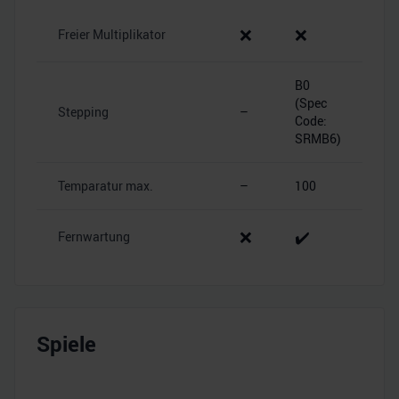
❌
❌
Freier Multiplikator
B0
(Spec
Stepping
–
Code:
SRMB6)
Temparatur max.
–
100
❌
✔️
Fernwartung
Spiele