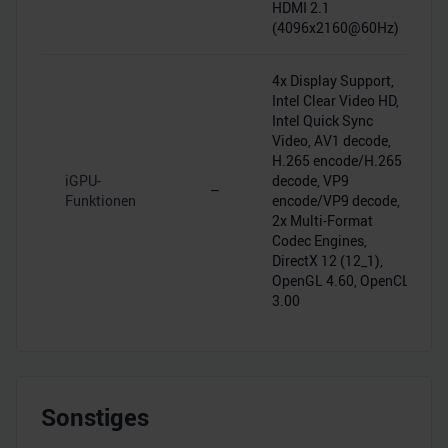
HDMI 2.1
(4096x2160@60Hz)
4x Display Support,
Intel Clear Video HD,
Intel Quick Sync
Video, AV1 decode,
H.265 encode/H.265
iGPU-
decode, VP9
–
Funktionen
encode/VP9 decode,
2x Multi-Format
Codec Engines,
DirectX 12 (12_1),
OpenGL 4.60, OpenCL
3.00
Sonstiges