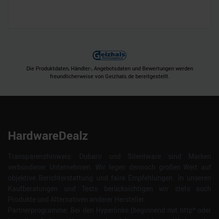
Die Produktdaten, Händler-, Angebotsdaten und Bewertungen werden
freundlicherweise von Geizhals.de bereitgestellt.
HardwareDealz
Transparenzhinweis: Dubaro und Silentware sind Marken
verbundener Unternehmen. Wir legen dennoch großen Wert auf
objektive Berichterstattung und faire Empfehlungen. In unseren
Kaufberatungen und Tests berücksichtigen wir stets auch
Produkte und Alternativen anderer Hersteller.
Partnerprogramme: Bei den Hyperlinks (beginnend mit http* oder