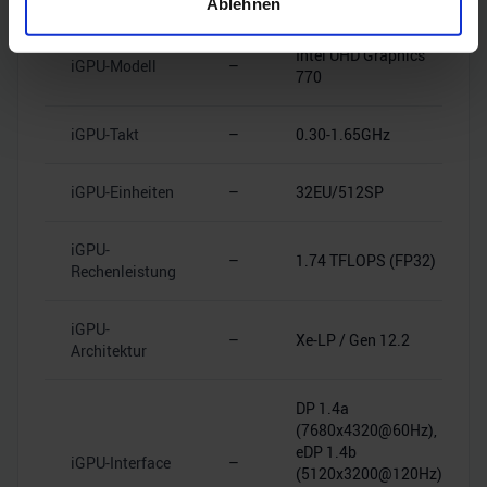
Ablehnen
Merkmalen (Fingerprinting) identifizieren
Erfahren Sie mehr darüber, wie Ihre persönlichen Daten
Intel UHD Graphics
iGPU-Modell
–
770
verarbeitet werden, und legen Sie Ihre Präferenzen im
Abschnitt Einzelheiten
fest.
iGPU-Takt
–
0.30-1.65GHz
Wir verwenden Cookies, um Inhalte und Anzeigen zu
personalisieren, Funktionen für soziale Medien anbieten
iGPU-Einheiten
–
32EU/512SP
zu können und die Zugriffe auf unsere Website zu
analysieren. Außerdem geben wir Informationen zu Ihrer
iGPU-
–
1.74 TFLOPS (FP32)
Verwendung unserer Website an unsere Partner für
Rechenleistung
soziale Medien, Werbung und Analysen weiter. Unsere
Partner führen diese Informationen möglicherweise mit
iGPU-
–
Xe-LP / Gen 12.2
weiteren Daten zusammen, die Sie ihnen bereitgestellt
Architektur
haben oder die sie im Rahmen Ihrer Nutzung der Dienste
gesammelt haben.
DP 1.4a
(7680x4320@60Hz),
eDP 1.4b
iGPU-Interface
–
(5120x3200@120Hz),