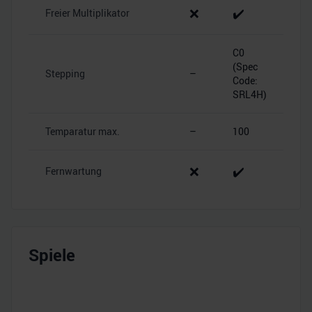
❌
✔️
Freier Multiplikator
C0
(Spec
Stepping
–
Code:
SRL4H)
Temparatur max.
–
100
❌
✔️
Fernwartung
Spiele