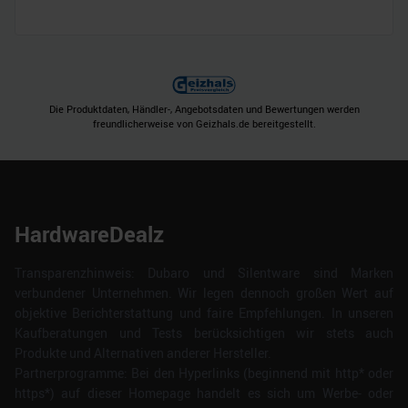
Die Produktdaten, Händler-, Angebotsdaten und Bewertungen werden
freundlicherweise von Geizhals.de bereitgestellt.
HardwareDealz
Transparenzhinweis: Dubaro und Silentware sind Marken
verbundener Unternehmen. Wir legen dennoch großen Wert auf
objektive Berichterstattung und faire Empfehlungen. In unseren
Kaufberatungen und Tests berücksichtigen wir stets auch
Produkte und Alternativen anderer Hersteller.
Partnerprogramme: Bei den Hyperlinks (beginnend mit http* oder
https*) auf dieser Homepage handelt es sich um Werbe- oder