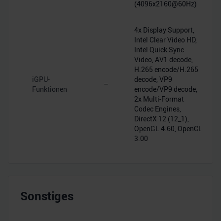
(4096x2160@60Hz)
4x Display Support,
Intel Clear Video HD,
Intel Quick Sync
Video, AV1 decode,
H.265 encode/H.265
iGPU-
decode, VP9
–
Funktionen
encode/VP9 decode,
2x Multi-Format
Codec Engines,
DirectX 12 (12_1),
OpenGL 4.60, OpenCL
3.00
Sonstiges