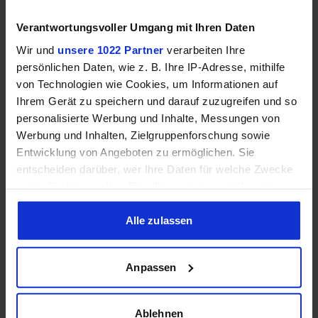
Speichertyp
–
DDR4
Verantwortungsvoller Umgang mit Ihren Daten
Wir und
unsere 1022 Partner
verarbeiten Ihre
Dual
Speicherkanäle
–
persönlichen Daten, wie z. B. Ihre IP-Adresse, mithilfe
Channel
von Technologien wie Cookies, um Informationen auf
Ihrem Gerät zu speichern und darauf zuzugreifen und so
DDR4-
RAM-Geschwindigkeit
–
personalisierte Werbung und Inhalte, Messungen von
3200
Werbung und Inhalten, Zielgruppenforschung sowie
Entwicklung von Angeboten zu ermöglichen. Sie
❌
✔️
ECC-Unterstützung
entscheiden darüber, wer Ihre Daten für welche Zwecke
nutzt. Sie können Ihre Einwilligung jederzeit über die
Cookie-Erklärung oder durch Klicken auf das Privacy
Trigger Symbol ändern oder widerrufen
Alle zulassen
Grafik
Wenn Sie es erlauben, würden wir auch gerne:
Anpassen
Informationen über Ihre geografische Lage erfassen,
welche bis auf einige Meter genau sein können
❌
✔️
iGPU
Ihr Gerät durch aktives Scannen nach bestimmten
Ablehnen