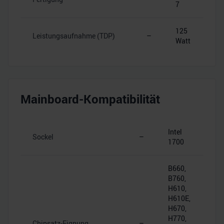
7
125
Leistungsaufnahme (TDP)
–
Watt
Mainboard-Kompatibilität
Intel
Sockel
–
1700
B660,
B760,
H610,
H610E,
H670,
H770,
Chipsatz-Eignung
–