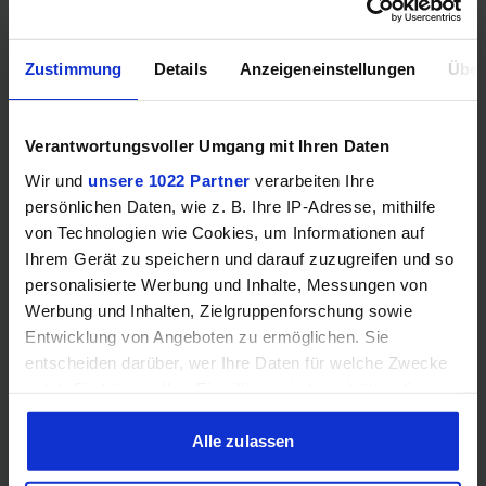
RAM-Kompatibilität
Zustimmung
Details
Anzeigeneinstellungen
Über
Speichertyp
DDR4
DDR5
Verantwortungsvoller Umgang mit Ihren Daten
Dual
Dual
Wir und
unsere 1022 Partner
verarbeiten Ihre
Speicherkanäle
Channel
Channel
persönlichen Daten, wie z. B. Ihre IP-Adresse, mithilfe
von Technologien wie Cookies, um Informationen auf
RAM-
DDR4-
DDR5-
Ihrem Gerät zu speichern und darauf zuzugreifen und so
Geschwindigkeit
2666
5200
personalisierte Werbung und Inhalte, Messungen von
Werbung und Inhalten, Zielgruppenforschung sowie
ECC-
Entwicklung von Angeboten zu ermöglichen. Sie
❌
✔️
Unterstützung
entscheiden darüber, wer Ihre Daten für welche Zwecke
nutzt. Sie können Ihre Einwilligung jederzeit über die
Cookie-Erklärung oder durch Klicken auf das Privacy
Trigger Symbol ändern oder widerrufen
Alle zulassen
Grafik