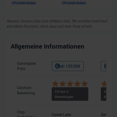
Produkt ändern
Produkt ändern
Hinweis: Unsere Links sind Affiliate Links. Wir erhalten beim Kauf
eine kleine Provision, ohne dass sich euer Preis erhöht.
Allgemeine Informationen
Günstigster
ab
109,90
€
ab
3
Preis
Geizhals
5
/5 aus
4
4.9
/5 au
Bewertung
Bewertungen
Bewertu
Chip-
Comet Lake
Zen 4