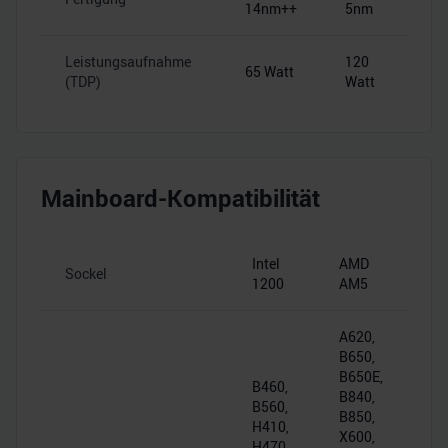
14nm++
5nm
Leistungsaufnahme
120
65 Watt
(TDP)
Watt
Mainboard-Kompatibilität
Intel
AMD
Sockel
1200
AM5
A620,
B650,
B650E,
B460,
B840,
B560,
B850,
H410,
X600,
H470,