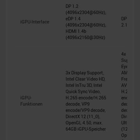
DP 1.2
(4096x2304@60Hz),
eDP 1.4
DP 2.0, 
iGPU-Interface
(4096x2304@60Hz),
2.1
HDMI 1.4b
(4096x2160@30Hz)
4x Displa
Support,
Eyefinity,
3x Display Support,
AMD
Intel Clear Video HD,
FreeSync
Intel InTru 3D, Intel
AV1 deco
Quick Sync Video,
H.265
iGPU-
H.265 encode/H.265
encode/H
Funktionen
decode, VP9
decode, 
encode/VP9 decode,
decode,
DirectX 12 (11_0),
DirectX 1
OpenGL 4.50, max.
Ultimate
64GB iGPU-Speicher
(12_2),
OpenGL 4