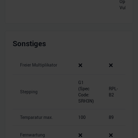
OpenCL 2
Vulkan 1
Sonstiges
❌
❌
Freier Multiplikator
G1
(Spec
RPL-
Stepping
Code:
B2
SRH3N)
Temparatur max.
100
89
❌
❌
Fernwartung