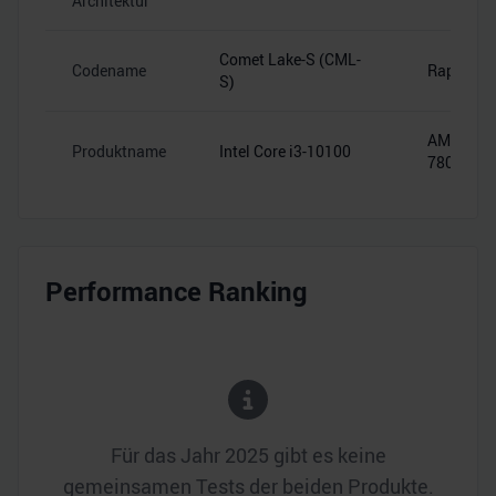
Architektur
Comet Lake-S (CML-
Codename
Raphael
S)
AMD Ryze
Produktname
Intel Core i3-10100
7800X3D
Performance Ranking
Für das Jahr
2025
gibt es keine
gemeinsamen Tests der beiden Produkte.