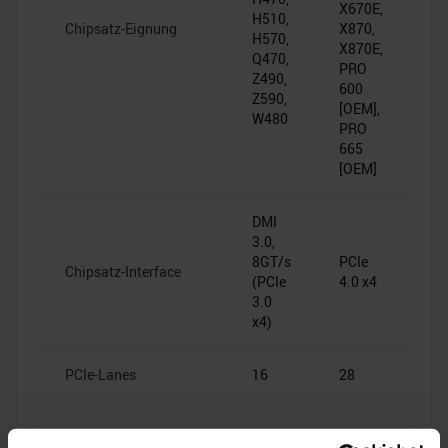
X670E,
H510,
Chipsatz-Eignung
X870,
H570,
X870E,
Q470,
PRO
Z490,
600
Z590,
[OEM],
W480
PRO
665
[OEM]
DMI
3.0,
8GT/s
PCIe
Chipsatz-Interface
(PCIe
4.0 x4
3.0
x4)
PCIe-Lanes
16
28