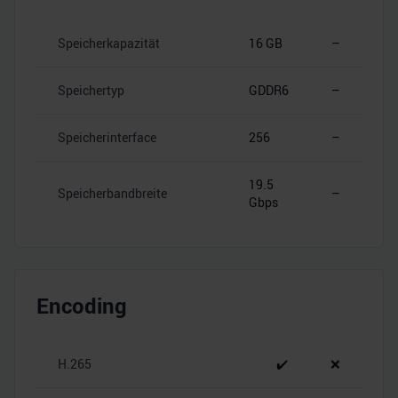
Speicherkapazität
16 GB
–
Speichertyp
GDDR6
–
Speicherinterface
256
–
19.5
Speicherbandbreite
–
Gbps
Encoding
H.265
✔️
❌