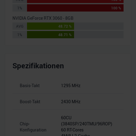
1%
100 %
NVIDIA GeForce RTX 3060 - 8GB
AVG
48.72 %
1%
48.71 %
Spezifikationen
Basis-Takt
1295 MHz
–
Boost-Takt
2430 MHz
–
60CU
Chip-
(3840SP/240TMU/96ROP)
–
Konfiguration
60 RT-Cores
4MiB L2-Cache