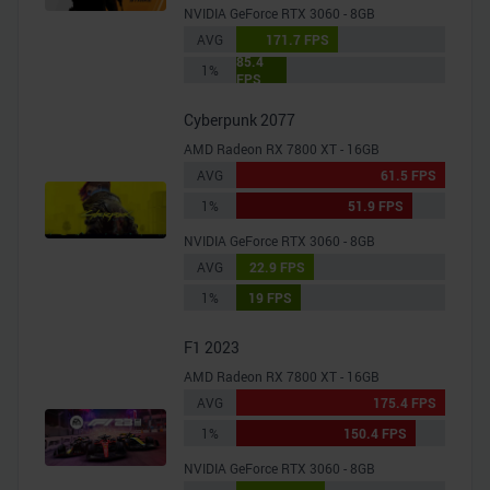
NVIDIA GeForce RTX 3060 - 8GB
AVG
171.7 FPS
85.4
1%
FPS
Cyberpunk 2077
AMD Radeon RX 7800 XT - 16GB
AVG
61.5 FPS
1%
51.9 FPS
NVIDIA GeForce RTX 3060 - 8GB
AVG
22.9 FPS
1%
19 FPS
F1 2023
AMD Radeon RX 7800 XT - 16GB
AVG
175.4 FPS
1%
150.4 FPS
NVIDIA GeForce RTX 3060 - 8GB