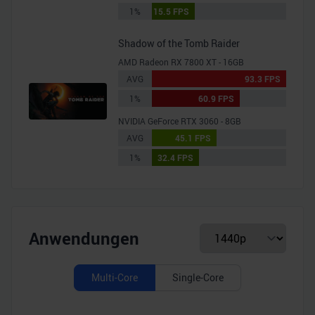
1%
15.5 FPS
Shadow of the Tomb Raider
AMD Radeon RX 7800 XT - 16GB
AVG
93.3 FPS
1%
60.9 FPS
NVIDIA GeForce RTX 3060 - 8GB
AVG
45.1 FPS
1%
32.4 FPS
Anwendungen
Multi-Core
Single-Core