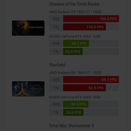
Shadow of the Tomb Raider
AMD Radeon RX 7800 XT - 16GB
AVG
150.5 FPS
1%
115.3 FPS
NVIDIA GeForce RTX 3060 - 8GB
AVG
69.2 FPS
1%
52.9 FPS
Starfield
AMD Radeon RX 7800 XT - 16GB
AVG
69.1 FPS
1%
52.9 FPS
NVIDIA GeForce RTX 3060 - 8GB
AVG
30.9 FPS
1%
24.8 FPS
Total War: Warhammer 3