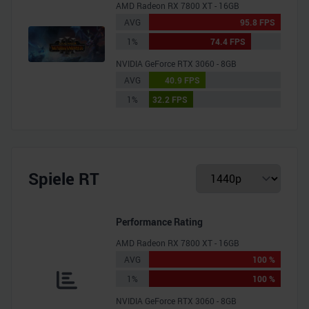
AMD Radeon RX 7800 XT - 16GB
AVG
95.8 FPS
1%
74.4 FPS
NVIDIA GeForce RTX 3060 - 8GB
AVG
40.9 FPS
1%
32.2 FPS
Spiele RT
Performance Rating
AMD Radeon RX 7800 XT - 16GB
AVG
100 %
1%
100 %
NVIDIA GeForce RTX 3060 - 8GB