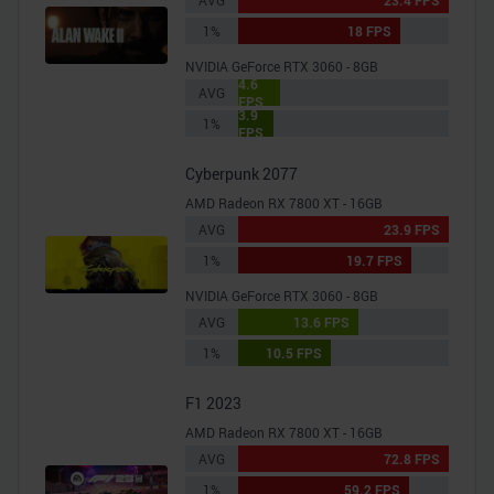
AVG
23.4 FPS
1%
18 FPS
NVIDIA GeForce RTX 3060 - 8GB
4.6
AVG
FPS
3.9
1%
FPS
Cyberpunk 2077
AMD Radeon RX 7800 XT - 16GB
AVG
23.9 FPS
1%
19.7 FPS
NVIDIA GeForce RTX 3060 - 8GB
AVG
13.6 FPS
1%
10.5 FPS
F1 2023
AMD Radeon RX 7800 XT - 16GB
AVG
72.8 FPS
1%
59.2 FPS