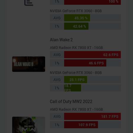
1%
100 %
NVIDIA GeForce RTX 3060 - 8GB
AVG
45.35 %
1%
42.64 %
Alan Wake 2
AMD Radeon RX 7800 XT - 16GB
AVG
62.6 FPS
1%
46.6 FPS
NVIDIA GeForce RTX 3060 - 8GB
AVG
25.1 FPS
18.7
1%
FPS
Call of Duty MW2 2022
AMD Radeon RX 7800 XT - 16GB
AVG
181.7 FPS
1%
107.9 FPS