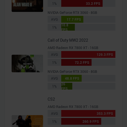
1%
33.2 FPS
analysieren. Außerdem geben wir Informationen zu Ihrer
Verwendung unserer Website an unsere Partner für
NVIDIA GeForce RTX 3060 - 8GB
soziale Medien, Werbung und Analysen weiter. Unsere
AVG
17.7 FPS
10.8
Partner führen diese Informationen möglicherweise mit
1%
FPS
weiteren Daten zusammen, die Sie ihnen bereitgestellt
haben oder die sie im Rahmen Ihrer Nutzung der Dienste
Call of Duty MW2 2022
gesammelt haben.
AMD Radeon RX 7800 XT - 16GB
AVG
129.3 FPS
1%
72.2 FPS
NVIDIA GeForce RTX 3060 - 8GB
AVG
48.8 FPS
26
1%
FPS
CS2
AMD Radeon RX 7800 XT - 16GB
AVG
353.3 FPS
1%
260.9 FPS