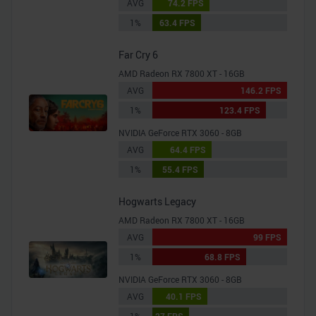
AVG
74.2 FPS
1%
63.4 FPS
Far Cry 6
AMD Radeon RX 7800 XT - 16GB
AVG
146.2 FPS
1%
123.4 FPS
NVIDIA GeForce RTX 3060 - 8GB
AVG
64.4 FPS
1%
55.4 FPS
Hogwarts Legacy
AMD Radeon RX 7800 XT - 16GB
AVG
99 FPS
1%
68.8 FPS
NVIDIA GeForce RTX 3060 - 8GB
AVG
40.1 FPS