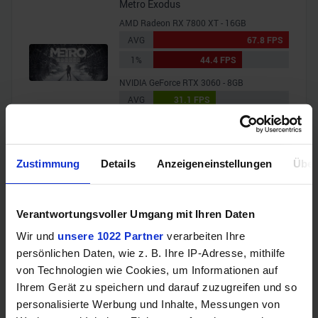
Metro Exodus
AMD Radeon RX 7800 XT - 16GB
AVG
67.8 FPS
1%
44.4 FPS
NVIDIA GeForce RTX 3060 - 8GB
AVG
31.1 FPS
19.6
1%
FPS
Shadow of the Tomb Raider
Zustimmung
Details
Anzeigeneinstellungen
Über
AMD Radeon RX 7800 XT - 16GB
AVG
211.2 FPS
1%
152.3 FPS
Verantwortungsvoller Umgang mit Ihren Daten
NVIDIA GeForce RTX 3060 - 8GB
Wir und
unsere 1022 Partner
verarbeiten Ihre
AVG
101.6 FPS
persönlichen Daten, wie z. B. Ihre IP-Adresse, mithilfe
1%
74.8 FPS
von Technologien wie Cookies, um Informationen auf
Ihrem Gerät zu speichern und darauf zuzugreifen und so
Starfield
personalisierte Werbung und Inhalte, Messungen von