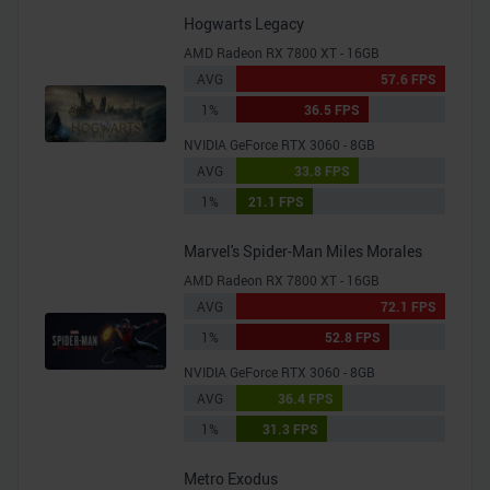
Hogwarts Legacy
AMD Radeon RX 7800 XT - 16GB
AVG
57.6 FPS
1%
36.5 FPS
NVIDIA GeForce RTX 3060 - 8GB
AVG
33.8 FPS
1%
21.1 FPS
Marvel's Spider-Man Miles Morales
AMD Radeon RX 7800 XT - 16GB
AVG
72.1 FPS
1%
52.8 FPS
NVIDIA GeForce RTX 3060 - 8GB
AVG
36.4 FPS
1%
31.3 FPS
Metro Exodus