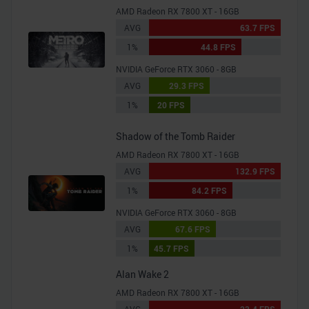
AMD Radeon RX 7800 XT - 16GB
AVG
63.7 FPS
1%
44.8 FPS
NVIDIA GeForce RTX 3060 - 8GB
AVG
29.3 FPS
1%
20 FPS
Shadow of the Tomb Raider
AMD Radeon RX 7800 XT - 16GB
AVG
132.9 FPS
1%
84.2 FPS
NVIDIA GeForce RTX 3060 - 8GB
AVG
67.6 FPS
1%
45.7 FPS
Alan Wake 2
AMD Radeon RX 7800 XT - 16GB