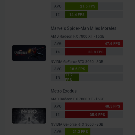
AVG
21.5 FPS
1%
14.4 FPS
Marvel's Spider-Man Miles Morales
AMD Radeon RX 7800 XT - 16GB
AVG
47.6 FPS
1%
33.8 FPS
NVIDIA GeForce RTX 3060 - 8GB
AVG
18.6 FPS
11.2
1%
FPS
Metro Exodus
AMD Radeon RX 7800 XT - 16GB
AVG
48.5 FPS
1%
35.9 FPS
NVIDIA GeForce RTX 3060 - 8GB
AVG
21.3 FPS