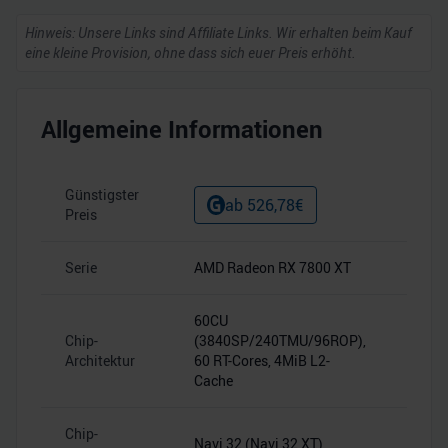
Hinweis: Unsere Links sind Affiliate Links. Wir erhalten beim Kauf
eine kleine Provision, ohne dass sich euer Preis erhöht.
Allgemeine Informationen
Günstigster
keine
ab
526,78
€
Preis
Ange
Serie
AMD Radeon RX 7800 XT
–
60CU
Chip-
(3840SP/240TMU/96ROP),
–
Architektur
60 RT-Cores, 4MiB L2-
Cache
Chip-
Navi 32 (Navi 32 XT)
–