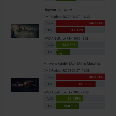
Hogwarts Legacy
AMD Radeon RX 7800 XT - 16GB
AVG
144.6 FPS
1%
84.6 FPS
NVIDIA GeForce RTX 3060 - 8GB
AVG
63.4 FPS
40.8
1%
FPS
Marvel's Spider-Man Miles Morales
AMD Radeon RX 7800 XT - 16GB
AVG
164.8 FPS
1%
131.7 FPS
NVIDIA GeForce RTX 3060 - 8GB
AVG
90.4 FPS
1%
75.8 FPS