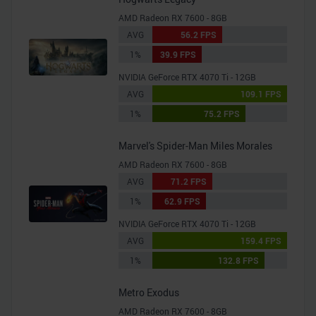
AMD Radeon RX 7600 - 8GB
AVG
56.2 FPS
1%
39.9 FPS
NVIDIA GeForce RTX 4070 Ti - 12GB
AVG
109.1 FPS
1%
75.2 FPS
Marvel's Spider-Man Miles Morales
AMD Radeon RX 7600 - 8GB
AVG
71.2 FPS
1%
62.9 FPS
NVIDIA GeForce RTX 4070 Ti - 12GB
AVG
159.4 FPS
1%
132.8 FPS
Metro Exodus
AMD Radeon RX 7600 - 8GB