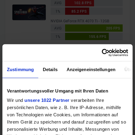
AVG
102.8 FPS
1%
85.2 FPS
NVIDIA GeForce RTX 4070 Ti - 12GB
AVG
205 FPS
1%
155.6 FPS
Metro Exodus
AMD Radeon RX 7600 - 8GB
AVG
43.7 FPS
Zustimmung
Details
Anzeigeneinstellungen
Über
1%
29.2 FPS
NVIDIA GeForce RTX 4070 Ti - 12GB
Verantwortungsvoller Umgang mit Ihren Daten
AVG
92.4 FPS
1%
58.8 FPS
Wir und
unsere 1022 Partner
verarbeiten Ihre
persönlichen Daten, wie z. B. Ihre IP-Adresse, mithilfe
Shadow of the Tomb Raider
von Technologien wie Cookies, um Informationen auf
AMD Radeon RX 7600 - 8GB
Ihrem Gerät zu speichern und darauf zuzugreifen und so
AVG
135.7 FPS
personalisierte Werbung und Inhalte, Messungen von