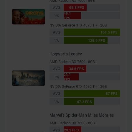
AMD Radeon RX 7600 - 8GB
AVG
65.8 FPS
49.1
1%
FPS
NVIDIA GeForce RTX 4070 Ti - 12GB
AVG
161.5 FPS
1%
125.9 FPS
Hogwarts Legacy
AMD Radeon RX 7600 - 8GB
AVG
34.8 FPS
23.1
1%
FPS
NVIDIA GeForce RTX 4070 Ti - 12GB
AVG
87 FPS
1%
47.2 FPS
Marvel's Spider-Man Miles Morales
AMD Radeon RX 7600 - 8GB
AVG
29.2 FPS