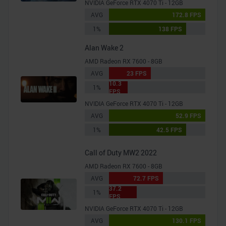
NVIDIA GeForce RTX 4070 Ti - 12GB
analysieren. Außerdem geben wir Informationen zu Ihrer
AVG
172.8 FPS
Verwendung unserer Website an unsere Partner für
1%
138 FPS
soziale Medien, Werbung und Analysen weiter. Unsere
Partner führen diese Informationen möglicherweise mit
Alan Wake 2
weiteren Daten zusammen, die Sie ihnen bereitgestellt
AMD Radeon RX 7600 - 8GB
haben oder die sie im Rahmen Ihrer Nutzung der Dienste
AVG
23 FPS
gesammelt haben.
10.3
1%
FPS
NVIDIA GeForce RTX 4070 Ti - 12GB
AVG
52.9 FPS
1%
42.5 FPS
Call of Duty MW2 2022
AMD Radeon RX 7600 - 8GB
AVG
72.7 FPS
37.2
1%
FPS
NVIDIA GeForce RTX 4070 Ti - 12GB
AVG
130.1 FPS