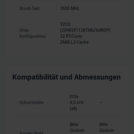
Boost-Takt
2655 MHz
–
32CU
Chip-
(2048SP/128TMU/64ROP)
–
Konfiguration
32 RT-Cores
2MiB L2-Cache
Kompatibilität und Abmessungen
PCIe
Schnittstelle
4.0 x16
–
(x8)
Bitte
Bitte
Custom-
Custom-
Anzahl Slots