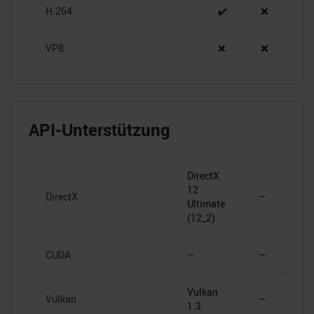
H.264
✔️
❌
VP8
❌
❌
API-Unterstützung
DirectX
12
DirectX
–
Ultimate
(12_2)
CUDA
–
–
Vulkan
Vulkan
–
1.3