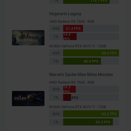
1%
113.1 FPS
Hogwarts Legacy
AMD Radeon RX 7600 - 8GB
AVG
21.4 FPS
14.4
1%
FPS
NVIDIA GeForce RTX 4070 Ti - 12GB
AVG
60.6 FPS
1%
40.9 FPS
Marvel's Spider-Man Miles Morales
AMD Radeon RX 7600 - 8GB
14.3
AVG
FPS
1%
8.7 FPS
NVIDIA GeForce RTX 4070 Ti - 12GB
AVG
63.2 FPS
1%
56.3 FPS