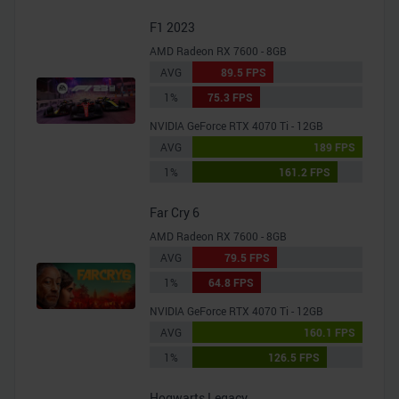
F1 2023
AMD Radeon RX 7600 - 8GB
AVG
89.5 FPS
1%
75.3 FPS
NVIDIA GeForce RTX 4070 Ti - 12GB
AVG
189 FPS
1%
161.2 FPS
Far Cry 6
AMD Radeon RX 7600 - 8GB
AVG
79.5 FPS
1%
64.8 FPS
NVIDIA GeForce RTX 4070 Ti - 12GB
AVG
160.1 FPS
1%
126.5 FPS
Hogwarts Legacy