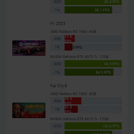
AVG
45.8 FPS
1%
38.1 FPS
F1 2023
AMD Radeon RX 7600 - 8GB
17.6
AVG
FPS
1%
13.2 FPS
NVIDIA GeForce RTX 4070 Ti - 12GB
AVG
98.9 FPS
1%
84.5 FPS
Far Cry 6
AMD Radeon RX 7600 - 8GB
39.5
AVG
FPS
31.2
1%
FPS
NVIDIA GeForce RTX 4070 Ti - 12GB
AVG
135.6 FPS