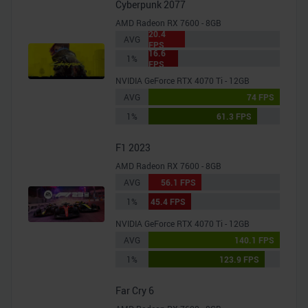
Cyberpunk 2077
AMD Radeon RX 7600 - 8GB
20.4
AVG
FPS
16.6
1%
FPS
NVIDIA GeForce RTX 4070 Ti - 12GB
AVG
74 FPS
1%
61.3 FPS
F1 2023
AMD Radeon RX 7600 - 8GB
AVG
56.1 FPS
1%
45.4 FPS
NVIDIA GeForce RTX 4070 Ti - 12GB
AVG
140.1 FPS
1%
123.9 FPS
Far Cry 6