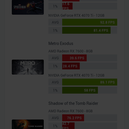
17.6
1%
FPS
NVIDIA GeForce RTX 4070 Ti - 12GB
AVG
92.8 FPS
1%
81.4 FPS
Metro Exodus
AMD Radeon RX 7600 - 8GB
AVG
39.6 FPS
1%
28.4 FPS
NVIDIA GeForce RTX 4070 Ti - 12GB
AVG
89.1 FPS
1%
58 FPS
Shadow of the Tomb Raider
AMD Radeon RX 7600 - 8GB
AVG
76.2 FPS
42.7
1%
FPS