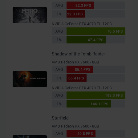
AVG
32.3 FPS
1%
22.3 FPS
NVIDIA GeForce RTX 4070 Ti - 12GB
AVG
70.5 FPS
1%
47.4 FPS
Shadow of the Tomb Raider
AMD Radeon RX 7600 - 8GB
AVG
86.4 FPS
1%
65.4 FPS
NVIDIA GeForce RTX 4070 Ti - 12GB
AVG
193.3 FPS
1%
146.1 FPS
Starfield
AMD Radeon RX 7600 - 8GB
AVG
40.8 FPS