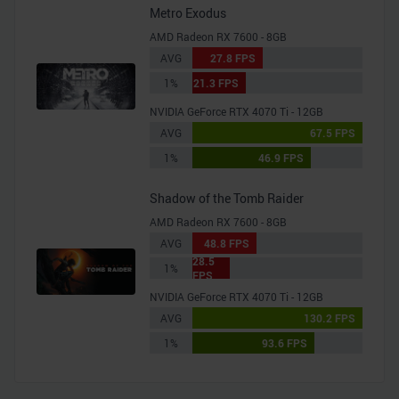
Metro Exodus
AMD Radeon RX 7600 - 8GB
AVG
27.8 FPS
1%
21.3 FPS
NVIDIA GeForce RTX 4070 Ti - 12GB
AVG
67.5 FPS
1%
46.9 FPS
Shadow of the Tomb Raider
AMD Radeon RX 7600 - 8GB
AVG
48.8 FPS
28.5
1%
FPS
NVIDIA GeForce RTX 4070 Ti - 12GB
AVG
130.2 FPS
1%
93.6 FPS