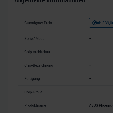
Allgemeine Informationen
ab
339,0
Günstigster Preis
Serie / Modell
–
Chip-Architektur
–
Chip-Bezeichnung
–
Fertigung
–
Chip-Größe
–
Produktname
ASUS Phoenix 