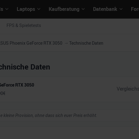
Cs
Laptops
Kaufberatung
Datenbank
Fo
FPS & Spieletests
SUS Phoenix GeForce RTX 3050
Technische Daten
chnische Daten
GeForce RTX 3050
00
€
ne kleine Provision, ohne dass sich euer Preis erhöht.