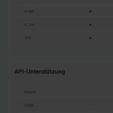
H.265
❌
H.264
❌
VP8
❌
API-Unterstützung
DirectX
–
CUDA
–