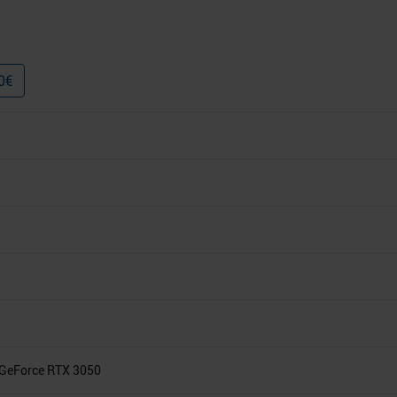
0
€
GeForce RTX 3050