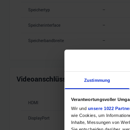
Speichertyp
–
Speicherinterface
–
Speicherbandbreite
–
Videoanschlüsse
Zustimmung
Verantwortungsvoller Umgan
HDMI
–
Wir und
unsere 1022 Partne
wie Cookies, um Information
DisplayPort
–
Inhalte, Messungen von Werb
Sie entscheiden darüber, wer