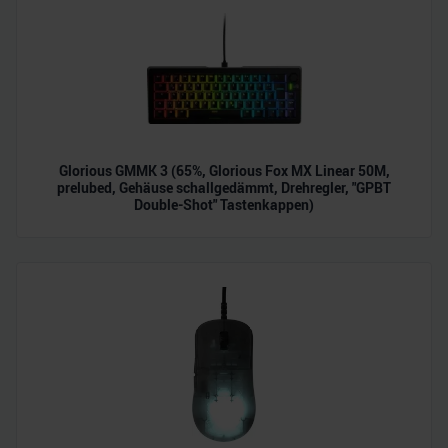
analysieren. Außerdem geben wir Informationen zu Ihrer
Verwendung unserer Website an unsere Partner für
soziale Medien, Werbung und Analysen weiter. Unsere
Partner führen diese Informationen möglicherweise mit
weiteren Daten zusammen, die Sie ihnen bereitgestellt
haben oder die sie im Rahmen Ihrer Nutzung der Dienste
gesammelt haben.
Glorious GMMK 3 (65%, Glorious Fox MX Linear 50M,
prelubed, Gehäuse schallgedämmt, Drehregler, "GPBT
Double-Shot" Tastenkappen)