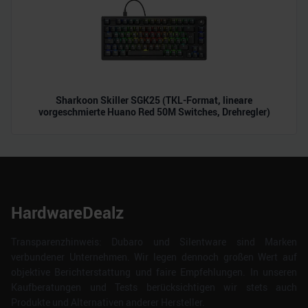
Sharkoon Skiller SGK25 (TKL-Format, lineare
vorgeschmierte Huano Red 50M Switches, Drehregler)
HardwareDealz
Transparenzhinweis: Dubaro und Silentware sind Marken
verbundener Unternehmen. Wir legen dennoch großen Wert auf
objektive Berichterstattung und faire Empfehlungen. In unseren
Kaufberatungen und Tests berücksichtigen wir stets auch
Produkte und Alternativen anderer Hersteller.