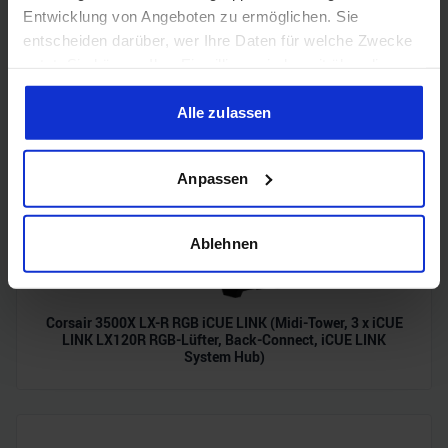
Entwicklung von Angeboten zu ermöglichen. Sie
entscheiden darüber, wer Ihre Daten für welche Zwecke
Acer Predator Ultrawide (240Hz, UWQHD, QD-OLED,
curved, FreeSync Premium Pro, 99% DCI-P3)
nutzt. Sie können Ihre Einwilligung jederzeit über die
Cookie-Erklärung oder durch Klicken auf das Privacy
Trigger Symbol ändern oder widerrufen
Alle zulassen
Wenn Sie es erlauben, würden wir auch gerne:
Anpassen
Informationen über Ihre geografische Lage erfassen,
welche bis auf einige Meter genau sein können
Ihr Gerät durch aktives Scannen nach bestimmten
Ablehnen
Merkmalen (Fingerprinting) identifizieren
Erfahren Sie mehr darüber, wie Ihre persönlichen Daten
verarbeitet werden, und legen Sie Ihre Präferenzen im
Corsair 3500X LX-R RGB iCUE LINK (Midi-Tower, 3 x iCUE
Abschnitt Einzelheiten
fest.
LINK LX120R RGB-Lüfter, Back-Connect, iCUE LINK
System Hub)
Wir verwenden Cookies, um Inhalte und Anzeigen zu
personalisieren, Funktionen für soziale Medien anbieten
zu können und die Zugriffe auf unsere Website zu