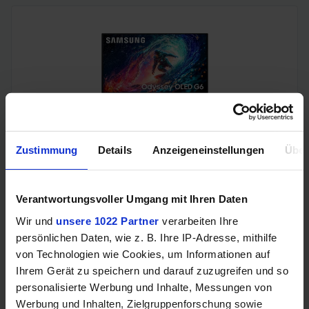
Samsung Odyssey OLED G6 (240Hz, WQHD, 27", QD-OLED,
Zustimmung
Details
Anzeigeneinstellungen
Über
FreeSync Premium, 99% DCI-P3)
Verantwortungsvoller Umgang mit Ihren Daten
Wir und
unsere 1022 Partner
verarbeiten Ihre
persönlichen Daten, wie z. B. Ihre IP-Adresse, mithilfe
von Technologien wie Cookies, um Informationen auf
Ihrem Gerät zu speichern und darauf zuzugreifen und so
personalisierte Werbung und Inhalte, Messungen von
Werbung und Inhalten, Zielgruppenforschung sowie