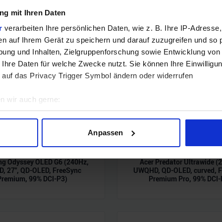
g mit Ihren Daten
r
verarbeiten Ihre persönlichen Daten, wie z. B. Ihre IP-Adresse,
en auf Ihrem Gerät zu speichern und darauf zuzugreifen und so 
ung und Inhalten, Zielgruppenforschung sowie Entwicklung von
 Ihre Daten für welche Zwecke nutzt. Sie können Ihre Einwilligun
 auf das Privacy Trigger Symbol ändern oder widerrufen
n wir auch gerne:
geografische Lage erfassen, welche bis auf einige Meter genau 
Scannen nach bestimmten Merkmalen (Fingerprinting) identifizie
Anpassen
ie Ihre persönlichen Daten verarbeitet werden, und legen Sie I
g Odyssey OLED G6 (240Hz,
Acer Predator Ultrawide (
, 27", QD-OLED, FreeSync
UWQHD, QD-OLED, curved, F
nhalte und Anzeigen zu personalisieren, Funktionen für soziale
Premium, 99% DCI-P3)
Premium Pro, 99% DCI-
Website zu analysieren. Außerdem geben wir Informationen zu I
r soziale Medien, Werbung und Analysen weiter. Unsere Partner
 Daten zusammen, die Sie ihnen bereitgestellt haben oder die s