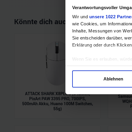
Verantwortungsvoller Umgan
Wir und
unsere 1022 Partne
Könnte dich auch interessieren
wie Cookies, um Information
Inhalte, Messungen von Werb
Sie entscheiden darüber, wer
Erklärung oder durch Klicken
Wenn Sie es erlauben, würde
Informationen über Ihre 
Ihr Gerät durch aktives 
Ablehnen
Erfahren Sie mehr darüber, w
Einzelheiten
fest.
ATTACK SHARK X8PLUS (5 Tasten,
Samsun
PixArt PAW 3395 PRO, 700IPS,
WQHD
500mAh Akku, Huano 100M Switches,
Wir verwenden Cookies, um I
55g)
und die Zugriffe auf unsere 
Website an unsere Partner fü
möglicherweise mit weiteren