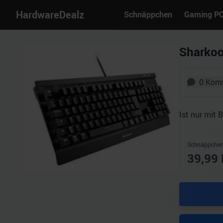
HardwareDealz
Schnäppchen
Gaming P
Sharko
0
Kom
Ist nur mit 
Schnäppchen
39,99