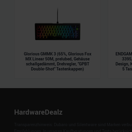
der Dienste gesammelt habe
Glorious GMMK 3 (65%, Glorious Fox
ENDGAME
MX Linear 50M, prelubed, Gehäuse
3395,
schallgedämmt, Drehregler, "GPBT
Design, 
Double-Shot" Tastenkappen)
5 Tas
HardwareDealz
Transparenzhinweis: Dubaro und Silentware sind Marken verbun
Empfehlungen. In unseren Kaufberatungen und Tests berücksichti