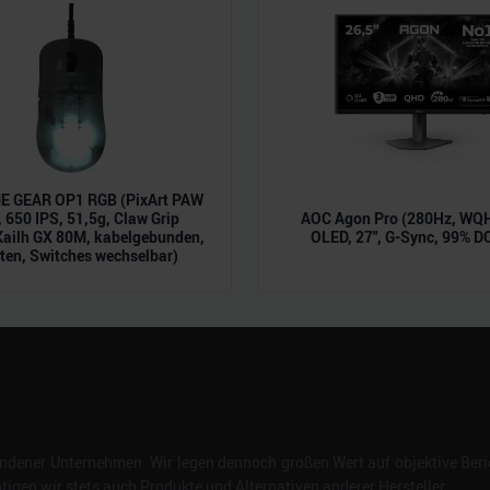
n.
 GEAR OP1 RGB (PixArt PAW
 650 IPS, 51,5g, Claw Grip
AOC Agon Pro (280Hz, WQH
Kailh GX 80M, kabelgebunden,
OLED, 27", G-Sync, 99% D
ten, Switches wechselbar)
dener Unternehmen. Wir legen dennoch großen Wert auf objektive Beric
gen wir stets auch Produkte und Alternativen anderer Hersteller.