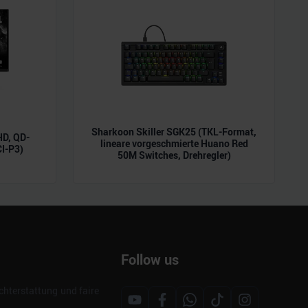
Sharkoon Skiller SGK25 (TKL-Format,
D, QD-
lineare vorgeschmierte Huano Red
CI-P3)
50M Switches, Drehregler)
Follow us
hterstattung und faire