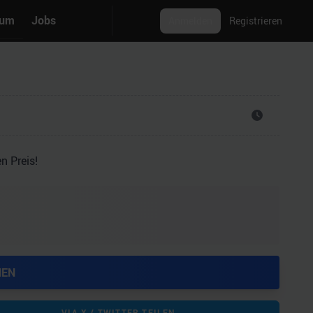
rum
Jobs
Anmelden
Registrieren
n Preis!
HEN
VIA X / TWITTER TEILEN