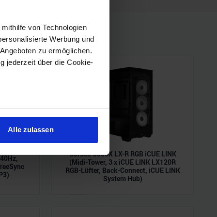
 mithilfe von Technologien
personalisierte Werbung und
 Angeboten zu ermöglichen.
g jederzeit über die Cookie-
sein können
ren
Alle zulassen
hre Präferenzen im
Abschnitt
Corsair 3500X LX-R RGB iCUE LINK
240Hz,
(Midi-Tower, 3 x iCUE LINK LX120R
reeSync
RGB-Lüfter, Back-Connect, iCUE LINK
 Medien anbieten zu können
P3)
System Hub)
hrer Verwendung unserer
 führen diese Informationen
ie im Rahmen Ihrer Nutzung