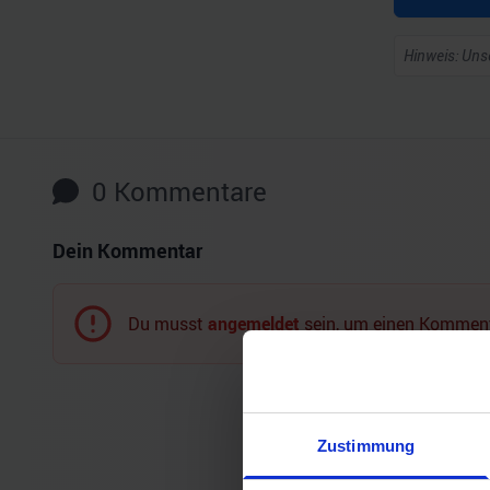
Hinweis: Unse
0
Kommentare
Dein Kommentar
Du musst
angemeldet
sein, um einen Komment
Zustimmung