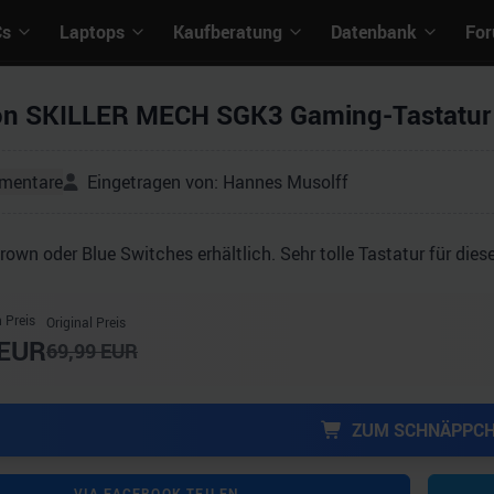
Cs
Laptops
Kaufberatung
Datenbank
Fo
on SKILLER MECH SGK3 Gaming-Tastatur
mentare
Eingetragen von:
Hannes Musolff
Brown oder Blue Switches erhältlich. Sehr tolle Tastatur für diese
 Preis
Original Preis
EUR
69,99
EUR
ZUM SCHNÄPPC
VIA FACEBOOK TEILEN