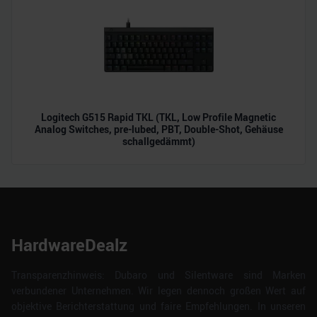
Logitech G515 Rapid TKL (TKL, Low Profile Magnetic
Analog Switches, pre-lubed, PBT, Double-Shot, Gehäuse
schallgedämmt)
HardwareDealz
Transparenzhinweis: Dubaro und Silentware sind Marken
verbundener Unternehmen. Wir legen dennoch großen Wert auf
objektive Berichterstattung und faire Empfehlungen. In unseren