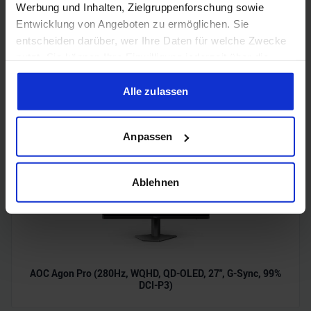
Werbung und Inhalten, Zielgruppenforschung sowie
Entwicklung von Angeboten zu ermöglichen. Sie
entscheiden darüber, wer Ihre Daten für welche Zwecke
nutzt. Sie können Ihre Einwilligung jederzeit über die
ENDGAME GEAR OP1 RGB (PixArt PAW 3395, 650 IPS,
Cookie-Erklärung oder durch Klicken auf das Privacy
51,5g, Claw Grip Design, Kailh GX 80M, kabelgebunden, 5
Trigger Symbol ändern oder widerrufen
Tasten, Switches wechselbar)
Alle zulassen
Wenn Sie es erlauben, würden wir auch gerne:
Anpassen
Informationen über Ihre geografische Lage erfassen,
welche bis auf einige Meter genau sein können
Ihr Gerät durch aktives Scannen nach bestimmten
Ablehnen
Merkmalen (Fingerprinting) identifizieren
Erfahren Sie mehr darüber, wie Ihre persönlichen Daten
verarbeitet werden, und legen Sie Ihre Präferenzen im
Abschnitt Einzelheiten
fest.
AOC Agon Pro (280Hz, WQHD, QD-OLED, 27", G-Sync, 99%
Wir verwenden Cookies, um Inhalte und Anzeigen zu
DCI-P3)
personalisieren, Funktionen für soziale Medien anbieten