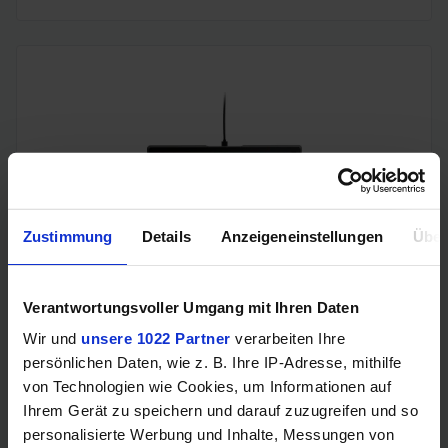
Zustimmung
Details
Anzeigeneinstellungen
Über
Glorious GMMK 3 (65%, Glorious Fox MX Linear 50M,
prelubed, Gehäuse schallgedämmt, Drehregler, "GPBT
Double-Shot" Tastenkappen)
Verantwortungsvoller Umgang mit Ihren Daten
Wir und
unsere 1022 Partner
verarbeiten Ihre
persönlichen Daten, wie z. B. Ihre IP-Adresse, mithilfe
von Technologien wie Cookies, um Informationen auf
Ihrem Gerät zu speichern und darauf zuzugreifen und so
personalisierte Werbung und Inhalte, Messungen von