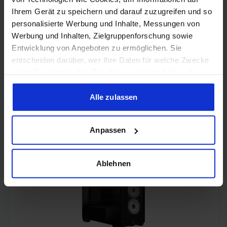
Ihrem Gerät zu speichern und darauf zuzugreifen und so
personalisierte Werbung und Inhalte, Messungen von
Werbung und Inhalten, Zielgruppenforschung sowie
Entwicklung von Angeboten zu ermöglichen. Sie
entscheiden darüber, wer Ihre Daten für welche Zwecke
nutzt. Sie können Ihre Einwilligung jederzeit über die
Cookie-Erklärung oder durch Klicken auf das Privacy
Trigger Symbol ändern oder widerrufen
Alle zulassen
Acer Predator Ultrawide (240Hz, UWQHD, QD-OLED,
curved, FreeSync Premium Pro, 99% DCI-P3)
Wenn Sie es erlauben, würden wir auch gerne:
Anpassen
Informationen über Ihre geografische Lage erfassen,
welche bis auf einige Meter genau sein können
Ihr Gerät durch aktives Scannen nach bestimmten
Ablehnen
Merkmalen (Fingerprinting) identifizieren
Erfahren Sie mehr darüber, wie Ihre persönlichen Daten
verarbeitet werden, und legen Sie Ihre Präferenzen im
Abschnitt Einzelheiten
fest.