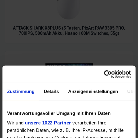
ATTACK SHARK X8PLUS (5 Tasten, PixArt PAW 3395 PRO,
700IPS, 500mAh Akku, Huano 100M Switches, 55g)
Zustimmung
Details
Anzeigeneinstellungen
Über
Verantwortungsvoller Umgang mit Ihren Daten
Samsung Odyssey OLED G6 (240Hz, WQHD, 27", QD-OLED,
FreeSync Premium, 99% DCI-P3)
Wir und
unsere 1022 Partner
verarbeiten Ihre
persönlichen Daten, wie z. B. Ihre IP-Adresse, mithilfe
von Technologien wie Cookies, um Informationen auf