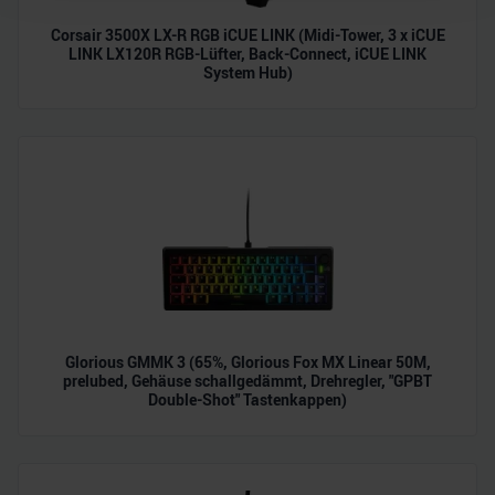
Wir verwenden Cookies, um Inhalte und Anzeigen zu
Corsair 3500X LX-R RGB iCUE LINK (Midi-Tower, 3 x iCUE
personalisieren, Funktionen für soziale Medien anbieten
LINK LX120R RGB-Lüfter, Back-Connect, iCUE LINK
zu können und die Zugriffe auf unsere Website zu
System Hub)
analysieren. Außerdem geben wir Informationen zu Ihrer
Verwendung unserer Website an unsere Partner für
soziale Medien, Werbung und Analysen weiter. Unsere
Partner führen diese Informationen möglicherweise mit
weiteren Daten zusammen, die Sie ihnen bereitgestellt
haben oder die sie im Rahmen Ihrer Nutzung der Dienste
gesammelt haben.
Glorious GMMK 3 (65%, Glorious Fox MX Linear 50M,
prelubed, Gehäuse schallgedämmt, Drehregler, "GPBT
Double-Shot" Tastenkappen)