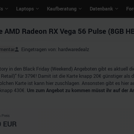
Cs
Laptops
Kaufberatung
Datenbank
Fo
e AMD Radeon RX Vega 56 Pulse (8GB HBM
mentar
Eingetragen von:
hardwaredealz
tory in den Black Friday (Weekend) Angeboten gibt es aktuell 
l Retail)" für 379€! Damit ist die Karte knapp 20€ günstiger als
olchen Karte ist kann hier zuschlagen. Ansonsten gibt es hier
 knapp 430€.
Um zum Angebot zu kommen müsst ihr auf der Ange
 Preis
0
EUR