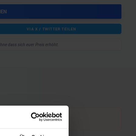
HEN
VIA X / TWITTER TEILEN
 ohne dass sich euer Preis erhöht.