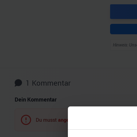
Hinweis: Unse
1
Kommentar
Dein Kommentar
Du musst
angemeldet
sein, um einen Komment