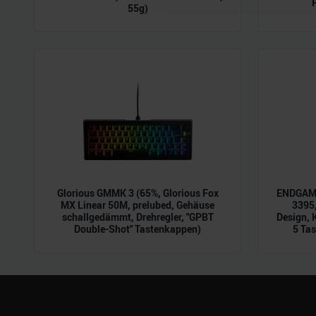
55g)
möglicherweise mit weiteren
der Dienste gesammelt habe
Glorious GMMK 3 (65%, Glorious Fox
ENDGAME
MX Linear 50M, prelubed, Gehäuse
3395,
schallgedämmt, Drehregler, "GPBT
Design, 
Double-Shot" Tastenkappen)
5 Tas