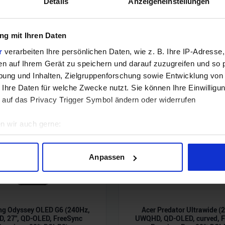
Details
Anzeigeneinstellungen
sident Evil 2, Devil May Cry 5 & The Division 2
g mit Ihren Daten
r
verarbeiten Ihre persönlichen Daten, wie z. B. Ihre IP-Adresse,
en auf Ihrem Gerät zu speichern und darauf zuzugreifen und so 
ung und Inhalten, Zielgruppenforschung sowie Entwicklung von
 Ihre Daten für welche Zwecke nutzt. Sie können Ihre Einwilligun
 auf das Privacy Trigger Symbol ändern oder widerrufen
n wir auch gerne:
geografische Lage erfassen, welche bis auf einige Meter genau 
Scannen nach bestimmten Merkmalen (Fingerprinting) identifizie
Anpassen
ie Ihre persönlichen Daten verarbeitet werden, und legen Sie I
nhalte und Anzeigen zu personalisieren, Funktionen für soziale
g Odyssey OLED G6 (240Hz,
Acer Predator Ultrawide (
Website zu analysieren. Außerdem geben wir Informationen zu I
, 27", QD-OLED, FreeSync
UWQHD, QD-OLED, curved, F
r soziale Medien, Werbung und Analysen weiter. Unsere Partner