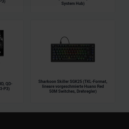
P3)
System Hub)
ie im Rahmen Ihrer Nutzung
Sharkoon Skiller SGK25 (TKL-Format,
D, QD-
lineare vorgeschmierte Huano Red
CI-P3)
50M Switches, Drehregler)