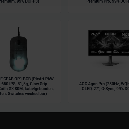
Premium, 99% DCI-P3)
Premium Pro, 99% DCI-
 Daten zusammen, die Sie ihnen bereitgestellt haben oder die s
n.
 GEAR OP1 RGB (PixArt PAW
 650 IPS, 51,5g, Claw Grip
AOC Agon Pro (280Hz, WQH
Kailh GX 80M, kabelgebunden,
OLED, 27", G-Sync, 99% D
ten, Switches wechselbar)