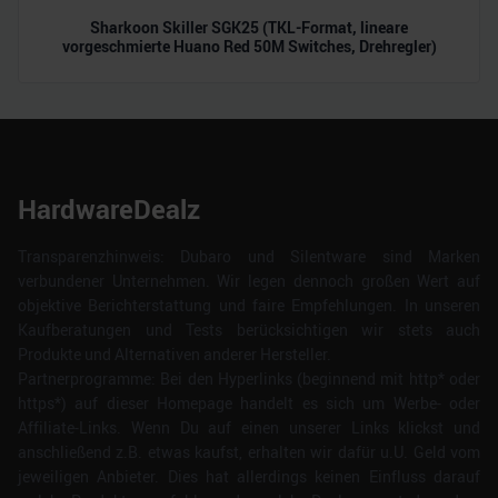
Sharkoon Skiller SGK25 (TKL-Format, lineare
vorgeschmierte Huano Red 50M Switches, Drehregler)
HardwareDealz
Transparenzhinweis: Dubaro und Silentware sind Marken
verbundener Unternehmen. Wir legen dennoch großen Wert auf
objektive Berichterstattung und faire Empfehlungen. In unseren
Kaufberatungen und Tests berücksichtigen wir stets auch
Produkte und Alternativen anderer Hersteller.
Partnerprogramme: Bei den Hyperlinks (beginnend mit http* oder
https*) auf dieser Homepage handelt es sich um Werbe- oder
Affiliate-Links. Wenn Du auf einen unserer Links klickst und
anschließend z.B. etwas kaufst, erhalten wir dafür u.U. Geld vom
jeweiligen Anbieter. Dies hat allerdings keinen Einfluss darauf