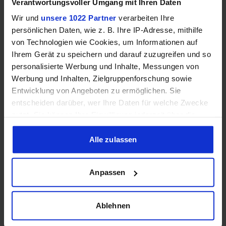
Verantwortungsvoller Umgang mit Ihren Daten
Wir und
unsere 1022 Partner
verarbeiten Ihre
persönlichen Daten, wie z. B. Ihre IP-Adresse, mithilfe
von Technologien wie Cookies, um Informationen auf
Samsung Odyssey OLED G6 (240Hz, WQHD, 27", QD-OLED,
Ihrem Gerät zu speichern und darauf zuzugreifen und so
FreeSync Premium, 99% DCI-P3)
personalisierte Werbung und Inhalte, Messungen von
Werbung und Inhalten, Zielgruppenforschung sowie
Entwicklung von Angeboten zu ermöglichen. Sie
entscheiden darüber, wer Ihre Daten für welche Zwecke
nutzt. Sie können Ihre Einwilligung jederzeit über die
Cookie-Erklärung oder durch Klicken auf das Privacy
Trigger Symbol ändern oder widerrufen
Alle zulassen
Wenn Sie es erlauben, würden wir auch gerne:
Anpassen
Informationen über Ihre geografische Lage erfassen,
Acer Predator Ultrawide (240Hz, UWQHD, QD-OLED,
welche bis auf einige Meter genau sein können
curved, FreeSync Premium Pro, 99% DCI-P3)
Ihr Gerät durch aktives Scannen nach bestimmten
Ablehnen
Merkmalen (Fingerprinting) identifizieren