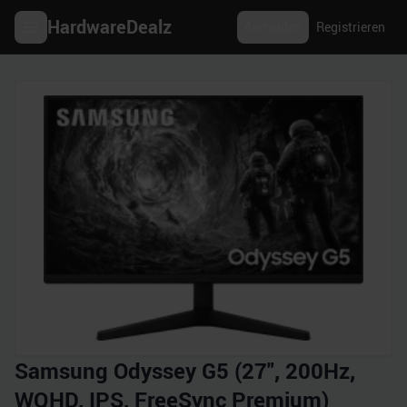
HardwareDealz
Anmelden
Registrieren
Samsung Odyssey G5 (27", 200Hz,
WQHD, IPS, FreeSync Premium)