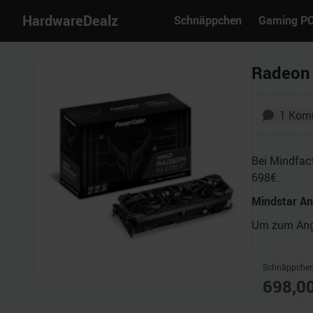
HardwareDealz
Schnäppchen
Gaming P
Radeon 
1
Kom
Bei Mindfac
698€.
Mindstar A
Um zum Ange
Schnäppchen
698,0