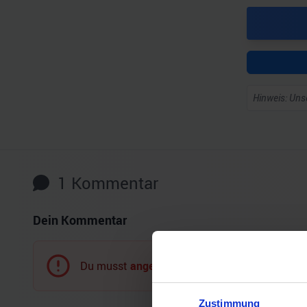
Hinweis: Unse
1
Kommentar
Dein Kommentar
Du musst
angemeldet
sein, um einen Komment
Zustimmung