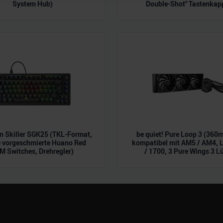
System Hub)
Double-Shot" Tastenkap
 Daten zusammen, die Sie ihnen bereitgestellt haben oder die s
n.
 Skiller SGK25 (TKL-Format,
be quiet! Pure Loop 3 (360m
e vorgeschmierte Huano Red
kompatibel mit AM5 / AM4, 
M Switches, Drehregler)
/ 1700, 3 Pure Wings 3 Lü