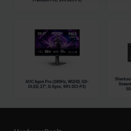
möglicherweise mit weiteren
der Dienste gesammelt habe
Sharkoon
AOC Agon Pro (280Hz, WQHD, QD-
linear
OLED, 27", G-Sync, 99% DCI-P3)
50