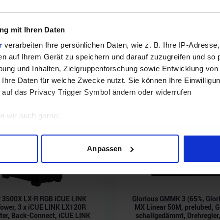
g mit Ihren Daten
r
verarbeiten Ihre persönlichen Daten, wie z. B. Ihre IP-Adresse,
en auf Ihrem Gerät zu speichern und darauf zuzugreifen und so 
ung und Inhalten, Zielgruppenforschung sowie Entwicklung von
 Ihre Daten für welche Zwecke nutzt. Sie können Ihre Einwilligun
 auf das Privacy Trigger Symbol ändern oder widerrufen
n wir auch gerne:
geografische Lage erfassen, welche bis auf einige Meter genau 
Scannen nach bestimmten Merkmalen (Fingerprinting) identifizie
Anpassen
ie Ihre persönlichen Daten verarbeitet werden, und legen Sie I
nhalte und Anzeigen zu personalisieren, Funktionen für soziale
r 3500X LX-R RGB iCUE LINK
Glorious GMMK 3 (65%, Glor
Website zu analysieren. Außerdem geben wir Informationen zu I
Tower, 3 x iCUE LINK LX120R
MX Linear 50M, prelubed, 
r soziale Medien, Werbung und Analysen weiter. Unsere Partner
ter, Back-Connect, iCUE LINK
schallgedämmt, Drehregler