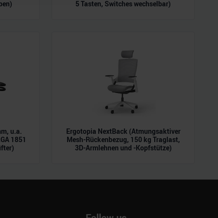
pen)
5 Tasten, Switches wechselbar)
ie im Rahmen Ihrer Nutzung
m, u.a.
Ergotopia NextBack (Atmungsaktiver
LGA 1851
Mesh-Rückenbezug, 150 kg Traglast,
fter)
3D-Armlehnen und -Kopfstütze)
Follow us