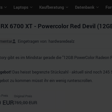
Cs
Laptops
Kaufberatung
Datenbank
Fo
RX 6700 XT - Powercolor Red Devil (12G
mentar
Eingetragen von:
hardwaredealz
tory gibt es im Mindstar gerade die "12GB PowerColor Radeon
ngebot!
Das heisst begrenzte Stückzahl - aktuell sind noch 245 
bot zu kommen müsst ihr ein wenig runterscrollen.
 Preis
Original Preis
0
EUR
769,00
EUR