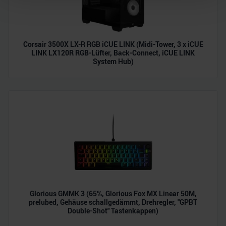
Wir verwenden Cookies, um Inhalte und Anzeigen zu
personalisieren, Funktionen für soziale Medien anbieten
Corsair 3500X LX-R RGB iCUE LINK (Midi-Tower, 3 x iCUE
zu können und die Zugriffe auf unsere Website zu
LINK LX120R RGB-Lüfter, Back-Connect, iCUE LINK
analysieren. Außerdem geben wir Informationen zu Ihrer
System Hub)
Verwendung unserer Website an unsere Partner für
soziale Medien, Werbung und Analysen weiter. Unsere
Partner führen diese Informationen möglicherweise mit
weiteren Daten zusammen, die Sie ihnen bereitgestellt
haben oder die sie im Rahmen Ihrer Nutzung der Dienste
gesammelt haben.
Glorious GMMK 3 (65%, Glorious Fox MX Linear 50M,
prelubed, Gehäuse schallgedämmt, Drehregler, "GPBT
Double-Shot" Tastenkappen)