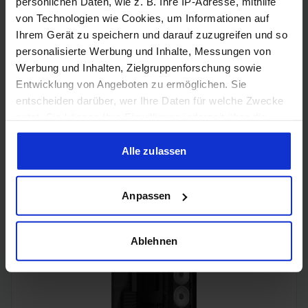
persönlichen Daten, wie z. B. Ihre IP-Adresse, mithilfe
von Technologien wie Cookies, um Informationen auf
Ihrem Gerät zu speichern und darauf zuzugreifen und so
personalisierte Werbung und Inhalte, Messungen von
Werbung und Inhalten, Zielgruppenforschung sowie
Entwicklung von Angeboten zu ermöglichen. Sie
entscheiden darüber, wer Ihre Daten für welche Zwecke
nutzt. Sie können Ihre Einwilligung jederzeit über die
Cookie-Erklärung oder durch Klicken auf das Privacy
Trigger Symbol ändern oder widerrufen
Alle zulassen
Acer Predator Ultrawide (240Hz, UWQHD, QD-OLED,
Wenn Sie es erlauben, würden wir auch gerne:
curved, FreeSync Premium Pro, 99% DCI-P3)
Anpassen
Informationen über Ihre geografische Lage erfassen,
welche bis auf einige Meter genau sein können
Ihr Gerät durch aktives Scannen nach bestimmten
Ablehnen
Merkmalen (Fingerprinting) identifizieren
Erfahren Sie mehr darüber, wie Ihre persönlichen Daten
verarbeitet werden, und legen Sie Ihre Präferenzen im
Abschnitt Einzelheiten
fest.