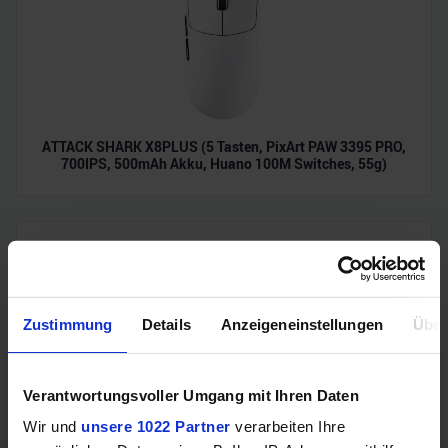
ATTACK SHARK X8PLUS (5 Tasten, PixArt PAW 3395 PRO,
700IPS, 500mAh Akku, Huano 100M Switches, 55g)
Zustimmung
Details
Anzeigeneinstellungen
Über
Verantwortungsvoller Umgang mit Ihren Daten
Samsung Odyssey OLED G6 (240Hz, WQHD, 27", QD-OLED,
Wir und
unsere 1022 Partner
verarbeiten Ihre
FreeSync Premium, 99% DCI-P3)