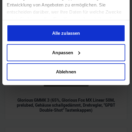
Entwicklung von Angeboten zu ermöglichen. Sie
entscheiden darüber, wer Ihre Daten für welche Zwecke
Corsair 3500X LX-R RGB iCUE LINK (Midi-Tower, 3 x iCUE
LINK LX120R RGB-Lüfter, Back-Connect, iCUE LINK
nutzt. Sie können Ihre Einwilligung jederzeit über die
System Hub)
Cookie-Erklärung oder durch Klicken auf das Privacy
Trigger Symbol ändern oder widerrufen
Alle zulassen
Wenn Sie es erlauben, würden wir auch gerne:
Anpassen
Informationen über Ihre geografische Lage erfassen,
welche bis auf einige Meter genau sein können
Ihr Gerät durch aktives Scannen nach bestimmten
Ablehnen
Merkmalen (Fingerprinting) identifizieren
Erfahren Sie mehr darüber, wie Ihre persönlichen Daten
verarbeitet werden, und legen Sie Ihre Präferenzen im
Abschnitt Einzelheiten
fest.
Glorious GMMK 3 (65%, Glorious Fox MX Linear 50M,
prelubed, Gehäuse schallgedämmt, Drehregler, "GPBT
Double-Shot" Tastenkappen)
Wir verwenden Cookies, um Inhalte und Anzeigen zu
personalisieren, Funktionen für soziale Medien anbieten
zu können und die Zugriffe auf unsere Website zu