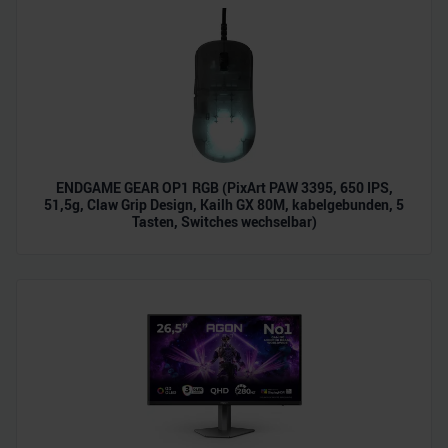
analysieren. Außerdem geben wir Informationen zu Ihrer
Verwendung unserer Website an unsere Partner für
soziale Medien, Werbung und Analysen weiter. Unsere
Partner führen diese Informationen möglicherweise mit
weiteren Daten zusammen, die Sie ihnen bereitgestellt
haben oder die sie im Rahmen Ihrer Nutzung der Dienste
gesammelt haben.
ENDGAME GEAR OP1 RGB (PixArt PAW 3395, 650 IPS,
51,5g, Claw Grip Design, Kailh GX 80M, kabelgebunden, 5
Tasten, Switches wechselbar)