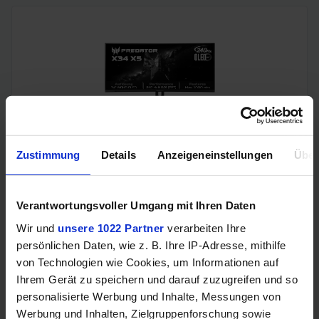
Acer Predator Ultrawide (240Hz, UWQHD, QD-OLED,
Zustimmung
Details
Anzeigeneinstellungen
Über
curved, FreeSync Premium Pro, 99% DCI-P3)
Verantwortungsvoller Umgang mit Ihren Daten
Wir und
unsere 1022 Partner
verarbeiten Ihre
persönlichen Daten, wie z. B. Ihre IP-Adresse, mithilfe
von Technologien wie Cookies, um Informationen auf
Ihrem Gerät zu speichern und darauf zuzugreifen und so
personalisierte Werbung und Inhalte, Messungen von
Werbung und Inhalten, Zielgruppenforschung sowie