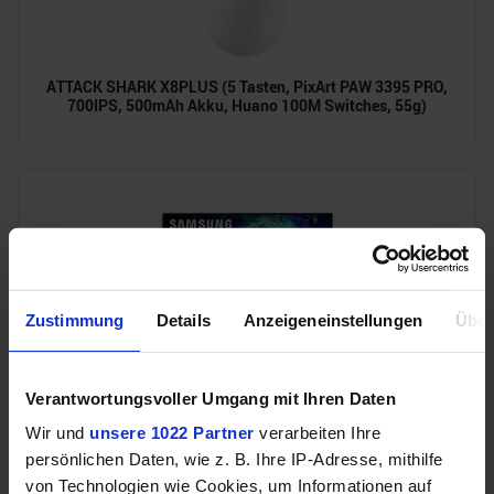
ATTACK SHARK X8PLUS (5 Tasten, PixArt PAW 3395 PRO,
700IPS, 500mAh Akku, Huano 100M Switches, 55g)
Zustimmung
Details
Anzeigeneinstellungen
Über
Samsung Odyssey OLED G6 (240Hz, WQHD, 27", QD-OLED,
Verantwortungsvoller Umgang mit Ihren Daten
FreeSync Premium, 99% DCI-P3)
Wir und
unsere 1022 Partner
verarbeiten Ihre
persönlichen Daten, wie z. B. Ihre IP-Adresse, mithilfe
von Technologien wie Cookies, um Informationen auf