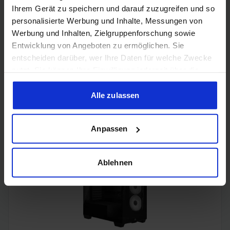
Ihrem Gerät zu speichern und darauf zuzugreifen und so
personalisierte Werbung und Inhalte, Messungen von
Werbung und Inhalten, Zielgruppenforschung sowie
Entwicklung von Angeboten zu ermöglichen. Sie
entscheiden darüber, wer Ihre Daten für welche Zwecke
nutzt. Sie können Ihre Einwilligung jederzeit über die
Cookie-Erklärung oder durch Klicken auf das Privacy
Trigger Symbol ändern oder widerrufen
Alle zulassen
Acer Predator Ultrawide (240Hz, UWQHD, QD-OLED,
curved, FreeSync Premium Pro, 99% DCI-P3)
Wenn Sie es erlauben, würden wir auch gerne:
Anpassen
Informationen über Ihre geografische Lage erfassen,
welche bis auf einige Meter genau sein können
Ihr Gerät durch aktives Scannen nach bestimmten
Ablehnen
Merkmalen (Fingerprinting) identifizieren
Erfahren Sie mehr darüber, wie Ihre persönlichen Daten
verarbeitet werden, und legen Sie Ihre Präferenzen im
Abschnitt Einzelheiten
fest.