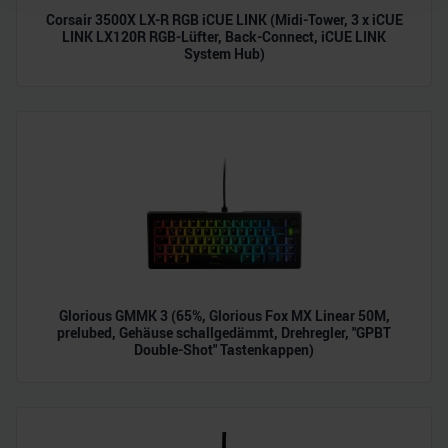
Wir verwenden Cookies, um Inhalte und Anzeigen zu
Corsair 3500X LX-R RGB iCUE LINK (Midi-Tower, 3 x iCUE
personalisieren, Funktionen für soziale Medien anbieten
LINK LX120R RGB-Lüfter, Back-Connect, iCUE LINK
System Hub)
zu können und die Zugriffe auf unsere Website zu
analysieren. Außerdem geben wir Informationen zu Ihrer
Verwendung unserer Website an unsere Partner für
soziale Medien, Werbung und Analysen weiter. Unsere
Partner führen diese Informationen möglicherweise mit
weiteren Daten zusammen, die Sie ihnen bereitgestellt
haben oder die sie im Rahmen Ihrer Nutzung der Dienste
gesammelt haben.
Glorious GMMK 3 (65%, Glorious Fox MX Linear 50M,
prelubed, Gehäuse schallgedämmt, Drehregler, "GPBT
Double-Shot" Tastenkappen)