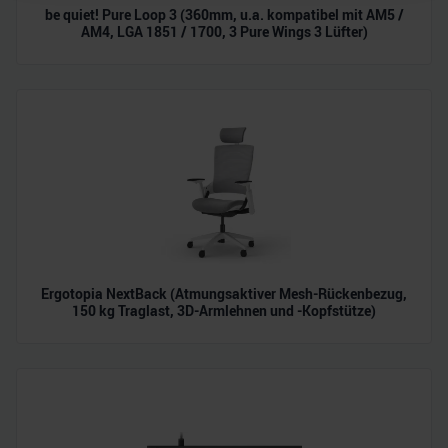
be quiet! Pure Loop 3 (360mm, u.a. kompatibel mit AM5 /
personalisieren, Funktionen für soziale Medien anbieten
AM4, LGA 1851 / 1700, 3 Pure Wings 3 Lüfter)
zu können und die Zugriffe auf unsere Website zu
analysieren. Außerdem geben wir Informationen zu Ihrer
Verwendung unserer Website an unsere Partner für
soziale Medien, Werbung und Analysen weiter. Unsere
Partner führen diese Informationen möglicherweise mit
weiteren Daten zusammen, die Sie ihnen bereitgestellt
haben oder die sie im Rahmen Ihrer Nutzung der Dienste
gesammelt haben.
Ergotopia NextBack (Atmungsaktiver Mesh-Rückenbezug,
150 kg Traglast, 3D-Armlehnen und -Kopfstütze)