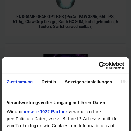
ENDGAME GEAR OP1 RGB (PixArt PAW 3395, 650 IPS,
51,5g, Claw Grip Design, Kailh GX 80M, kabelgebunden, 5
Tasten, Switches wechselbar)
Zustimmung
Details
Anzeigeneinstellungen
Über
Verantwortungsvoller Umgang mit Ihren Daten
AOC Agon Pro (280Hz, WQHD, QD-OLED, 27", G-Sync, 99%
DCI-P3)
Wir und
unsere 1022 Partner
verarbeiten Ihre
persönlichen Daten, wie z. B. Ihre IP-Adresse, mithilfe
von Technologien wie Cookies, um Informationen auf