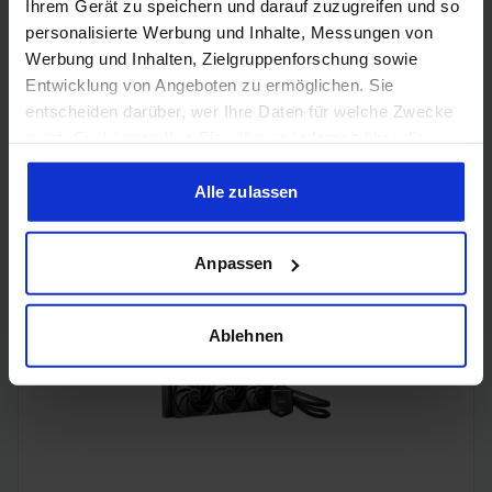
Ihrem Gerät zu speichern und darauf zuzugreifen und so
personalisierte Werbung und Inhalte, Messungen von
Werbung und Inhalten, Zielgruppenforschung sowie
Entwicklung von Angeboten zu ermöglichen. Sie
entscheiden darüber, wer Ihre Daten für welche Zwecke
nutzt. Sie können Ihre Einwilligung jederzeit über die
Cookie-Erklärung oder durch Klicken auf das Privacy
Trigger Symbol ändern oder widerrufen
Alle zulassen
Sharkoon Skiller SGK25 (TKL-Format, lineare
vorgeschmierte Huano Red 50M Switches, Drehregler)
Wenn Sie es erlauben, würden wir auch gerne:
Anpassen
Informationen über Ihre geografische Lage erfassen,
welche bis auf einige Meter genau sein können
Ihr Gerät durch aktives Scannen nach bestimmten
Ablehnen
Merkmalen (Fingerprinting) identifizieren
Erfahren Sie mehr darüber, wie Ihre persönlichen Daten
verarbeitet werden, und legen Sie Ihre Präferenzen im
Abschnitt Einzelheiten
fest.
Wir verwenden Cookies, um Inhalte und Anzeigen zu