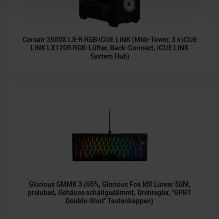
Wir verwenden Cookies, um Inhalte und Anzeigen zu
personalisieren, Funktionen für soziale Medien anbieten
Corsair 3500X LX-R RGB iCUE LINK (Midi-Tower, 3 x iCUE
zu können und die Zugriffe auf unsere Website zu
LINK LX120R RGB-Lüfter, Back-Connect, iCUE LINK
analysieren. Außerdem geben wir Informationen zu Ihrer
System Hub)
Verwendung unserer Website an unsere Partner für
soziale Medien, Werbung und Analysen weiter. Unsere
Partner führen diese Informationen möglicherweise mit
weiteren Daten zusammen, die Sie ihnen bereitgestellt
haben oder die sie im Rahmen Ihrer Nutzung der Dienste
gesammelt haben.
Glorious GMMK 3 (65%, Glorious Fox MX Linear 50M,
prelubed, Gehäuse schallgedämmt, Drehregler, "GPBT
Double-Shot" Tastenkappen)