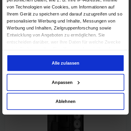
von Technologien wie Cookies, um Informationen auf
Ihrem Gerät zu speichern und darauf zuzugreifen und so
personalisierte Werbung und Inhalte, Messungen von
Werbung und Inhalten, Zielgruppenforschung sowie
Entwicklung von Angeboten zu ermöglichen. Sie
entscheiden darüber, wer Ihre Daten für welche Zwecke
nutzt. Sie können Ihre Einwilligung jederzeit über die
Cookie-Erklärung oder durch Klicken auf das Privacy
Trigger Symbol ändern oder widerrufen
Alle zulassen
Acer Predator Ultrawide (240Hz, UWQHD, QD-OLED,
Wenn Sie es erlauben, würden wir auch gerne:
curved, FreeSync Premium Pro, 99% DCI-P3)
Anpassen
Informationen über Ihre geografische Lage erfassen,
welche bis auf einige Meter genau sein können
Ihr Gerät durch aktives Scannen nach bestimmten
Ablehnen
Merkmalen (Fingerprinting) identifizieren
Erfahren Sie mehr darüber, wie Ihre persönlichen Daten
verarbeitet werden, und legen Sie Ihre Präferenzen im
Abschnitt Einzelheiten
fest.