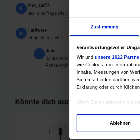
Prov_sor74
P
hey , eine frage wie viel GB hat die Karte?
Zustimmung
Hardware
H
Ist die Seite sicher
Verantwortungsvoller Umgan
Juliii
J
Wir und
unsere 1022 Partne
Ja die Seite ist sicher, würde sie mir aber trot
wie Cookies, um Information
Preise noch weiter runter kommen.
Inhalte, Messungen von Werb
Sie entscheiden darüber, wer
Erklärung oder durch Klicken
Könnte dich auch interessieren
Wenn Sie es erlauben, würde
Informationen über Ihre 
Ihr Gerät durch aktives 
Ablehnen
Erfahren Sie mehr darüber, w
Einzelheiten
fest.