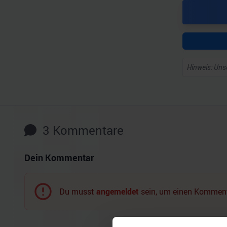
Hinweis: Unse
3
Kommentare
Dein Kommentar
Du musst
angemeldet
sein, um einen Komment