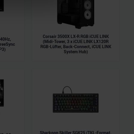
 Medien anbieten zu können
hrer Verwendung unserer
 führen diese Informationen
ie im Rahmen Ihrer Nutzung
Corsair 3500X LX-R RGB iCUE LINK
240Hz,
(Midi-Tower, 3 x iCUE LINK LX120R
reeSync
RGB-Lüfter, Back-Connect, iCUE LINK
P3)
System Hub)
Sharkoon Skiller SGK25 (TKL-Format,