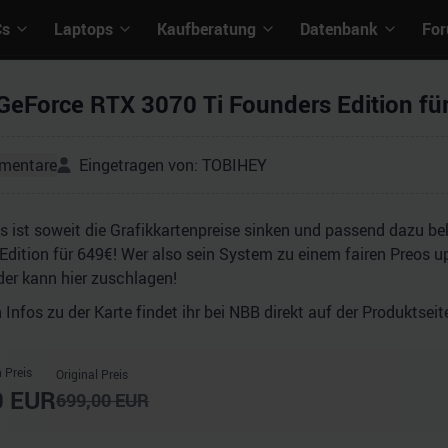
Cs
Laptops
Kaufberatung
Datenbank
Fo
GeForce RTX 3070 Ti Founders Edition für
mentare
Eingetragen von:
TOBIHEY
Es ist soweit die Grafikkartenpreise sinken und passend dazu 
Edition für 649€! Wer also sein System zu einem fairen Preos 
 der kann hier zuschlagen!
n Infos zu der Karte findet ihr bei NBB direkt auf der Produktseit
 Preis
Original Preis
0
EUR
699,00
EUR