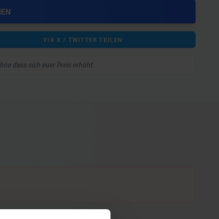
HEN
VIA X / TWITTER TEILEN
 ohne dass sich euer Preis erhöht.