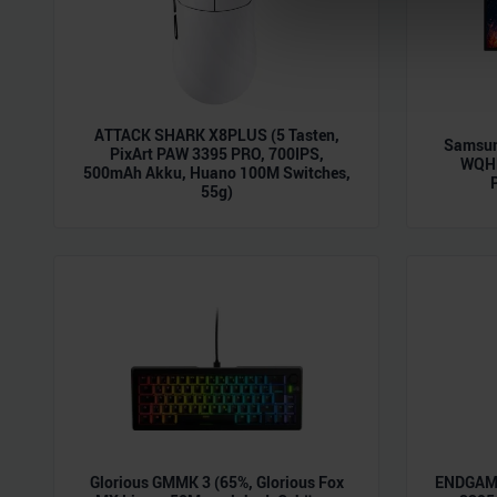
Wir verwenden Cookies, um I
und die Zugriffe auf unsere 
Website an unsere Partner fü
möglicherweise mit weiteren
ATTACK SHARK X8PLUS (5 Tasten,
der Dienste gesammelt habe
Samsun
PixArt PAW 3395 PRO, 700IPS,
WQHD
500mAh Akku, Huano 100M Switches,
55g)
Glorious GMMK 3 (65%, Glorious Fox
ENDGAME