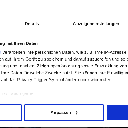
Details
Anzeigeneinstellungen
g mit Ihren Daten
r
verarbeiten Ihre persönlichen Daten, wie z. B. Ihre IP-Adresse,
zdem nicht kaufen. Denn kurz vor dem 4000 release auf einmal wieder verf
en auf Ihrem Gerät zu speichern und darauf zuzugreifen und so 
ung und Inhalten, Zielgruppenforschung sowie Entwicklung von
 Ihre Daten für welche Zwecke nutzt. Sie können Ihre Einwilligun
 auf das Privacy Trigger Symbol ändern oder widerrufen
n wir auch gerne:
geografische Lage erfassen, welche bis auf einige Meter genau 
Scannen nach bestimmten Merkmalen (Fingerprinting) identifizie
Anpassen
ie Ihre persönlichen Daten verarbeitet werden, und legen Sie I