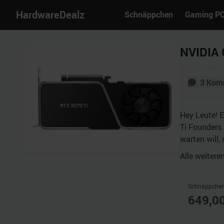
HardwareDealz
Schnäppchen
Gaming P
NVIDIA 
3
Kom
Hey Leute! 
Ti Founders 
warten will,
Alle weitere
Schnäppchen
649,0