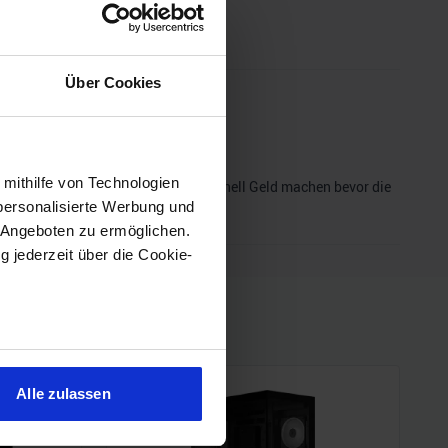
Über Cookies
 mithilfe von Technologien
ügbar, klingt eher nach jetzt noch schnell Geld machen bevor die
personalisierte Werbung und
 Angeboten zu ermöglichen.
g jederzeit über die Cookie-
sein können
ren
Alle zulassen
hre Präferenzen im
Abschnitt