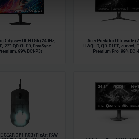
nhalte und Anzeigen zu personalisieren, Funktionen für soziale
Website zu analysieren. Außerdem geben wir Informationen zu I
r soziale Medien, Werbung und Analysen weiter. Unsere Partner
 Daten zusammen, die Sie ihnen bereitgestellt haben oder die s
n.
g Odyssey OLED G6 (240Hz,
Acer Predator Ultrawide (
, 27", QD-OLED, FreeSync
UWQHD, QD-OLED, curved, F
Premium, 99% DCI-P3)
Premium Pro, 99% DCI-
 GEAR OP1 RGB (PixArt PAW