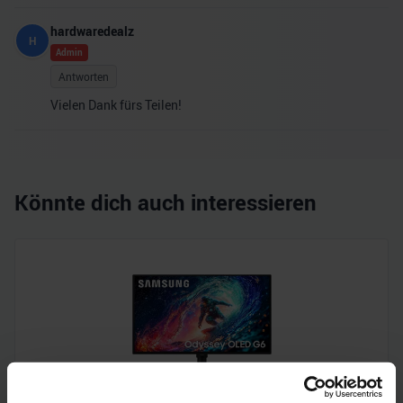
hardwaredealz
H
Admin
Antworten
Vielen Dank fürs Teilen!
Könnte dich auch interessieren