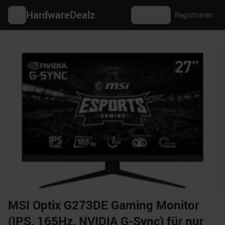
HardwareDealz
Anmelden
Registrieren
MSI Optix G273DE Gaming Monitor
(IPS, 165Hz, NVIDIA G-Sync) für nur