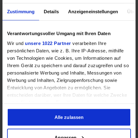
Samsung Odyssey OLED G6 (240Hz, WQHD, 27", QD-OLED,
Zustimmung
Details
Anzeigeneinstellungen
Über
FreeSync Premium, 99% DCI-P3)
Verantwortungsvoller Umgang mit Ihren Daten
Wir und
unsere 1022 Partner
verarbeiten Ihre
persönlichen Daten, wie z. B. Ihre IP-Adresse, mithilfe
von Technologien wie Cookies, um Informationen auf
Ihrem Gerät zu speichern und darauf zuzugreifen und so
personalisierte Werbung und Inhalte, Messungen von
Werbung und Inhalten, Zielgruppenforschung sowie
Entwicklung von Angeboten zu ermöglichen. Sie
Acer Predator Ultrawide (240Hz, UWQHD, QD-OLED,
entscheiden darüber, wer Ihre Daten für welche Zwecke
curved, FreeSync Premium Pro, 99% DCI-P3)
nutzt. Sie können Ihre Einwilligung jederzeit über die
Cookie-Erklärung oder durch Klicken auf das Privacy
Trigger Symbol ändern oder widerrufen
Alle zulassen
Wenn Sie es erlauben, würden wir auch gerne:
Anpassen