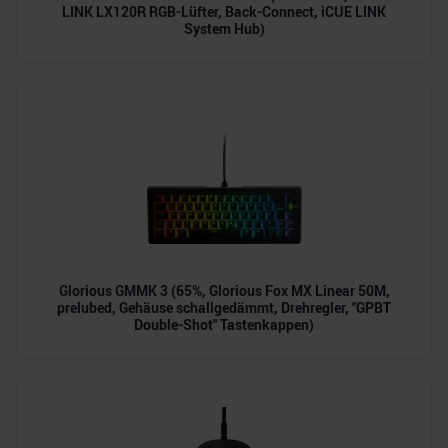
LINK LX120R RGB-Lüfter, Back-Connect, iCUE LINK
personalisieren, Funktionen für soziale Medien anbieten
System Hub)
zu können und die Zugriffe auf unsere Website zu
analysieren. Außerdem geben wir Informationen zu Ihrer
Verwendung unserer Website an unsere Partner für
soziale Medien, Werbung und Analysen weiter. Unsere
Partner führen diese Informationen möglicherweise mit
weiteren Daten zusammen, die Sie ihnen bereitgestellt
haben oder die sie im Rahmen Ihrer Nutzung der Dienste
gesammelt haben.
Glorious GMMK 3 (65%, Glorious Fox MX Linear 50M,
prelubed, Gehäuse schallgedämmt, Drehregler, "GPBT
Double-Shot" Tastenkappen)