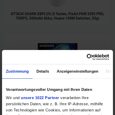
ATTACK SHARK X8PLUS (5 Tasten, PixArt PAW 3395 PRO,
700IPS, 500mAh Akku, Huano 100M Switches, 55g)
Zustimmung
Details
Anzeigeneinstellungen
Über
Samsung Odyssey OLED G6 (240Hz, WQHD, 27", QD-OLED,
Verantwortungsvoller Umgang mit Ihren Daten
FreeSync Premium, 99% DCI-P3)
Wir und
unsere 1022 Partner
verarbeiten Ihre
persönlichen Daten, wie z. B. Ihre IP-Adresse, mithilfe
von Technologien wie Cookies, um Informationen auf