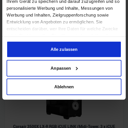
Ihrem Gerät zu speichern und darauf zuzugreifen und so
personalisierte Werbung und Inhalte, Messungen von
Werbung und Inhalten, Zielgruppenforschung sowie
Entwicklung von Angeboten zu ermöglichen. Sie
entscheiden darüber, wer Ihre Daten für welche Zwecke
nutzt. Sie können Ihre Einwilligung jederzeit über die
Cookie-Erklärung oder durch Klicken auf das Privacy
Acer Predator Ultrawide (240Hz, UWQHD, QD-OLED,
Trigger Symbol ändern oder widerrufen
Alle zulassen
curved, FreeSync Premium Pro, 99% DCI-P3)
Wenn Sie es erlauben, würden wir auch gerne:
Anpassen
Informationen über Ihre geografische Lage erfassen,
welche bis auf einige Meter genau sein können
Ihr Gerät durch aktives Scannen nach bestimmten
Ablehnen
Merkmalen (Fingerprinting) identifizieren
Erfahren Sie mehr darüber, wie Ihre persönlichen Daten
verarbeitet werden, und legen Sie Ihre Präferenzen im
Abschnitt Einzelheiten
fest.
Corsair 3500X LX-R RGB iCUE LINK (Midi-Tower, 3 x iCUE
Wir verwenden Cookies, um Inhalte und Anzeigen zu