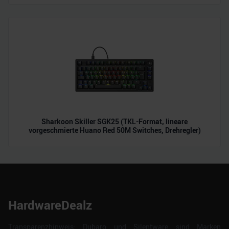
Sharkoon Skiller SGK25 (TKL-Format, lineare
vorgeschmierte Huano Red 50M Switches, Drehregler)
HardwareDealz
Transparenzhinweis: Dubaro und Silentware sind Marken