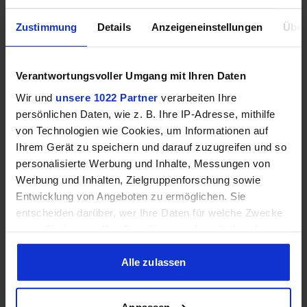
ATTACK SHARK X8PLUS (5 Tasten, PixArt PAW 3395 PRO,
Zustimmung
Details
Anzeigeneinstellungen
Über
700IPS, 500mAh Akku, Huano 100M Switches, 55g)
Verantwortungsvoller Umgang mit Ihren Daten
Wir und
unsere 1022 Partner
verarbeiten Ihre
persönlichen Daten, wie z. B. Ihre IP-Adresse, mithilfe
von Technologien wie Cookies, um Informationen auf
Ihrem Gerät zu speichern und darauf zuzugreifen und so
personalisierte Werbung und Inhalte, Messungen von
Werbung und Inhalten, Zielgruppenforschung sowie
Entwicklung von Angeboten zu ermöglichen. Sie
Samsung Odyssey OLED G6 (240Hz, WQHD, 27", QD-OLED,
entscheiden darüber, wer Ihre Daten für welche Zwecke
FreeSync Premium, 99% DCI-P3)
nutzt. Sie können Ihre Einwilligung jederzeit über die
Cookie-Erklärung oder durch Klicken auf das Privacy
Trigger Symbol ändern oder widerrufen
Alle zulassen
Wenn Sie es erlauben, würden wir auch gerne:
Anpassen