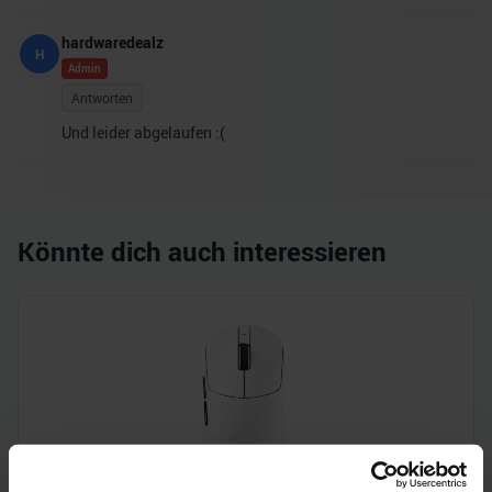
hardwaredealz
H
Admin
Antworten
Und leider abgelaufen :(
Könnte dich auch interessieren