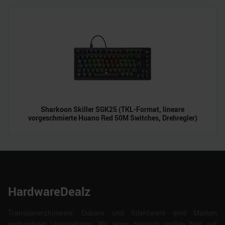
Sharkoon Skiller SGK25 (TKL-Format, lineare
vorgeschmierte Huano Red 50M Switches, Drehregler)
HardwareDealz
Transparenzhinweis: Dubaro und Silentware sind Marken
verbundener Unternehmen. Wir legen dennoch großen Wert auf