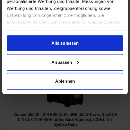
personalisierte Werbung und Inhalte, Messungen von
Werbung und Inhalten, Zielgruppenforschung sowie
Entwicklung von Angeboten zu ermöglichen. Sie
entscheiden darüber, wer Ihre Daten für welche Zwecke
nutzt. Sie können Ihre Einwilligung jederzeit über die
Acer Predator Ultrawide (240Hz, UWQHD, QD-OLED,
Cookie-Erklärung oder durch Klicken auf das Privacy
curved, FreeSync Premium Pro, 99% DCI-P3)
Trigger Symbol ändern oder widerrufen
Alle zulassen
Wenn Sie es erlauben, würden wir auch gerne:
Anpassen
Informationen über Ihre geografische Lage erfassen,
welche bis auf einige Meter genau sein können
Ihr Gerät durch aktives Scannen nach bestimmten
Ablehnen
Merkmalen (Fingerprinting) identifizieren
Erfahren Sie mehr darüber, wie Ihre persönlichen Daten
verarbeitet werden, und legen Sie Ihre Präferenzen im
Abschnitt Einzelheiten
fest.
Corsair 3500X LX-R RGB iCUE LINK (Midi-Tower, 3 x iCUE
LINK LX120R RGB-Lüfter, Back-Connect, iCUE LINK
Wir verwenden Cookies, um Inhalte und Anzeigen zu
System Hub)
personalisieren, Funktionen für soziale Medien anbieten