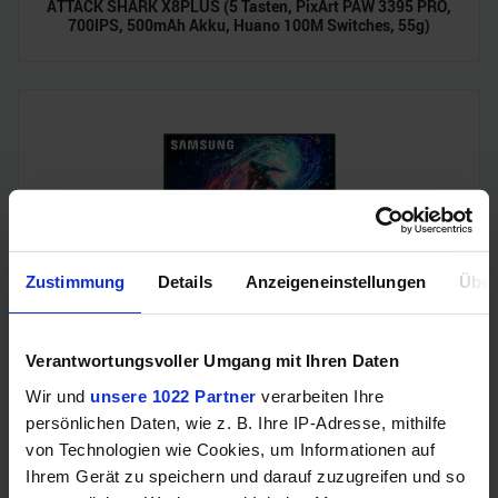
ATTACK SHARK X8PLUS (5 Tasten, PixArt PAW 3395 PRO,
700IPS, 500mAh Akku, Huano 100M Switches, 55g)
Zustimmung
Details
Anzeigeneinstellungen
Über
Samsung Odyssey OLED G6 (240Hz, WQHD, 27", QD-OLED,
FreeSync Premium, 99% DCI-P3)
Verantwortungsvoller Umgang mit Ihren Daten
Wir und
unsere 1022 Partner
verarbeiten Ihre
persönlichen Daten, wie z. B. Ihre IP-Adresse, mithilfe
von Technologien wie Cookies, um Informationen auf
Ihrem Gerät zu speichern und darauf zuzugreifen und so