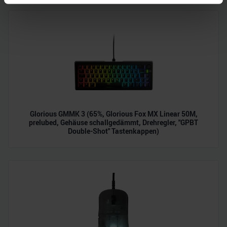
Erfahren Sie mehr darüber, wie Ihre persönlichen Daten
verarbeitet werden, und legen Sie Ihre Präferenzen im
Abschnitt Einzelheiten
fest.
Wir verwenden Cookies, um Inhalte und Anzeigen zu
personalisieren, Funktionen für soziale Medien anbieten
zu können und die Zugriffe auf unsere Website zu
analysieren. Außerdem geben wir Informationen zu Ihrer
Verwendung unserer Website an unsere Partner für
soziale Medien, Werbung und Analysen weiter. Unsere
Glorious GMMK 3 (65%, Glorious Fox MX Linear 50M,
prelubed, Gehäuse schallgedämmt, Drehregler, "GPBT
Partner führen diese Informationen möglicherweise mit
Double-Shot" Tastenkappen)
weiteren Daten zusammen, die Sie ihnen bereitgestellt
haben oder die sie im Rahmen Ihrer Nutzung der Dienste
gesammelt haben.