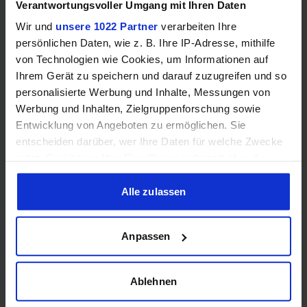
Verantwortungsvoller Umgang mit Ihren Daten
Wir und
unsere 1022 Partner
verarbeiten Ihre
persönlichen Daten, wie z. B. Ihre IP-Adresse, mithilfe
von Technologien wie Cookies, um Informationen auf
Acer Predator Ultrawide (240Hz, UWQHD, QD-OLED,
Ihrem Gerät zu speichern und darauf zuzugreifen und so
curved, FreeSync Premium Pro, 99% DCI-P3)
personalisierte Werbung und Inhalte, Messungen von
Werbung und Inhalten, Zielgruppenforschung sowie
Entwicklung von Angeboten zu ermöglichen. Sie
entscheiden darüber, wer Ihre Daten für welche Zwecke
nutzt. Sie können Ihre Einwilligung jederzeit über die
Cookie-Erklärung oder durch Klicken auf das Privacy
Trigger Symbol ändern oder widerrufen
Alle zulassen
Wenn Sie es erlauben, würden wir auch gerne:
Anpassen
Informationen über Ihre geografische Lage erfassen,
Corsair 3500X LX-R RGB iCUE LINK (Midi-Tower, 3 x iCUE
welche bis auf einige Meter genau sein können
LINK LX120R RGB-Lüfter, Back-Connect, iCUE LINK
Ihr Gerät durch aktives Scannen nach bestimmten
System Hub)
Ablehnen
Merkmalen (Fingerprinting) identifizieren