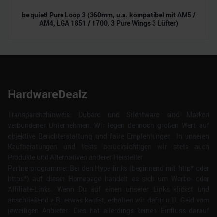
be quiet! Pure Loop 3 (360mm, u.a. kompatibel mit AM5 /
AM4, LGA 1851 / 1700, 3 Pure Wings 3 Lüfter)
HardwareDealz
Transparenzhinweis: Dubaro und Silentware sind Marken
verbundener Unternehmen. Wir legen dennoch großen Wert auf
objektive Berichterstattung und faire Empfehlungen. In unseren
Kaufberatungen und Tests berücksichtigen wir stets auch
Produkte und Alternativen anderer Hersteller.
Partnerprogramme: Bei den Hyperlinks (beginnend mit http* oder
https*) auf dieser Homepage handelt es sich um Werbe- oder
Affiliate-Links. Wenn Du auf einen unserer Links klickst und
anschließend z.B. etwas kaufst, erhalten wir dafür u.U. Geld vom
jeweiligen Anbieter. Dies hat allerdings keinen Einfluss darauf