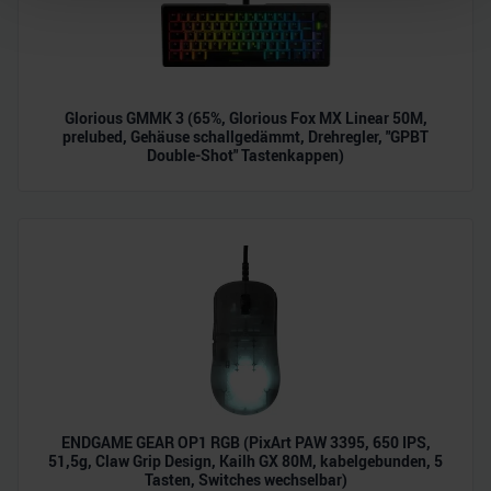
Wir verwenden Cookies, um Inhalte und Anzeigen zu
personalisieren, Funktionen für soziale Medien anbieten
zu können und die Zugriffe auf unsere Website zu
Glorious GMMK 3 (65%, Glorious Fox MX Linear 50M,
analysieren. Außerdem geben wir Informationen zu Ihrer
prelubed, Gehäuse schallgedämmt, Drehregler, "GPBT
Verwendung unserer Website an unsere Partner für
Double-Shot" Tastenkappen)
soziale Medien, Werbung und Analysen weiter. Unsere
Partner führen diese Informationen möglicherweise mit
weiteren Daten zusammen, die Sie ihnen bereitgestellt
haben oder die sie im Rahmen Ihrer Nutzung der Dienste
gesammelt haben.
ENDGAME GEAR OP1 RGB (PixArt PAW 3395, 650 IPS,
51,5g, Claw Grip Design, Kailh GX 80M, kabelgebunden, 5
Tasten, Switches wechselbar)