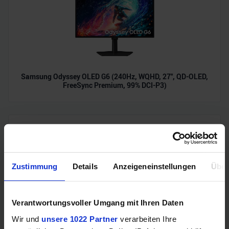
Samsung Odyssey OLED G6 (240Hz, WQHD, 27", QD-OLED,
FreeSync Premium, 99% DCI-P3)
Zustimmung
Details
Anzeigeneinstellungen
Über
Verantwortungsvoller Umgang mit Ihren Daten
Acer Predator Ultrawide (240Hz, UWQHD, QD-OLED,
Wir und
unsere 1022 Partner
verarbeiten Ihre
curved, FreeSync Premium Pro, 99% DCI-P3)