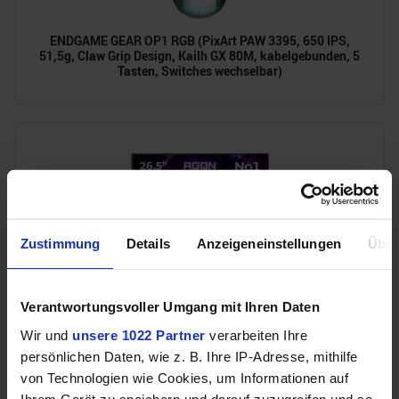
ENDGAME GEAR OP1 RGB (PixArt PAW 3395, 650 IPS,
51,5g, Claw Grip Design, Kailh GX 80M, kabelgebunden, 5
Tasten, Switches wechselbar)
Zustimmung
Details
Anzeigeneinstellungen
Über
AOC Agon Pro (280Hz, WQHD, QD-OLED, 27", G-Sync, 99%
Verantwortungsvoller Umgang mit Ihren Daten
DCI-P3)
Wir und
unsere 1022 Partner
verarbeiten Ihre
persönlichen Daten, wie z. B. Ihre IP-Adresse, mithilfe
von Technologien wie Cookies, um Informationen auf
Ihrem Gerät zu speichern und darauf zuzugreifen und so