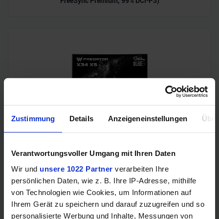
FreeSync Premium, 99% DCI-P3)
Zustimmung
Details
Anzeigeneinstellungen
Über
Acer Predator Ultrawide (240Hz, UWQHD, QD-OLED,
curved, FreeSync Premium Pro, 99% DCI-P3)
Verantwortungsvoller Umgang mit Ihren Daten
Wir und
unsere 1022 Partner
verarbeiten Ihre
persönlichen Daten, wie z. B. Ihre IP-Adresse, mithilfe
von Technologien wie Cookies, um Informationen auf
Ihrem Gerät zu speichern und darauf zuzugreifen und so
personalisierte Werbung und Inhalte, Messungen von