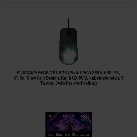
zu können und die Zugriffe auf unsere Website zu
analysieren. Außerdem geben wir Informationen zu Ihrer
Verwendung unserer Website an unsere Partner für
soziale Medien, Werbung und Analysen weiter. Unsere
Partner führen diese Informationen möglicherweise mit
weiteren Daten zusammen, die Sie ihnen bereitgestellt
haben oder die sie im Rahmen Ihrer Nutzung der Dienste
gesammelt haben.
ENDGAME GEAR OP1 RGB (PixArt PAW 3395, 650 IPS,
51,5g, Claw Grip Design, Kailh GX 80M, kabelgebunden, 5
Tasten, Switches wechselbar)