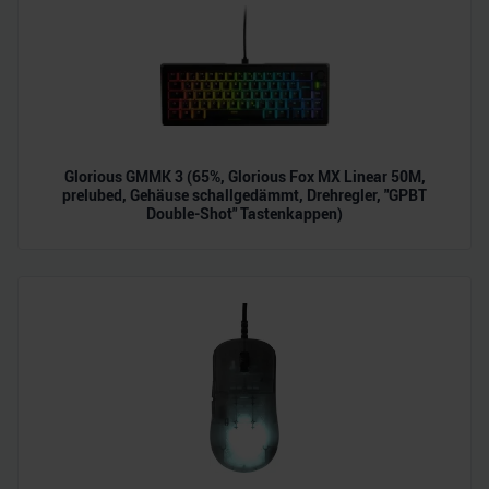
analysieren. Außerdem geben wir Informationen zu Ihrer
Verwendung unserer Website an unsere Partner für
soziale Medien, Werbung und Analysen weiter. Unsere
Partner führen diese Informationen möglicherweise mit
weiteren Daten zusammen, die Sie ihnen bereitgestellt
haben oder die sie im Rahmen Ihrer Nutzung der Dienste
gesammelt haben.
Glorious GMMK 3 (65%, Glorious Fox MX Linear 50M,
prelubed, Gehäuse schallgedämmt, Drehregler, "GPBT
Double-Shot" Tastenkappen)