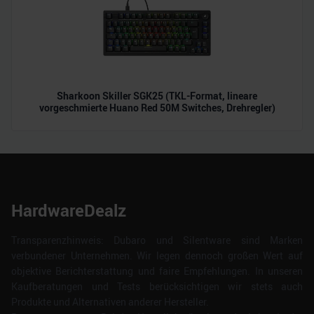
Sharkoon Skiller SGK25 (TKL-Format, lineare
vorgeschmierte Huano Red 50M Switches, Drehregler)
HardwareDealz
Transparenzhinweis: Dubaro und Silentware sind Marken
verbundener Unternehmen. Wir legen dennoch großen Wert auf
objektive Berichterstattung und faire Empfehlungen. In unseren
Kaufberatungen und Tests berücksichtigen wir stets auch
Produkte und Alternativen anderer Hersteller.