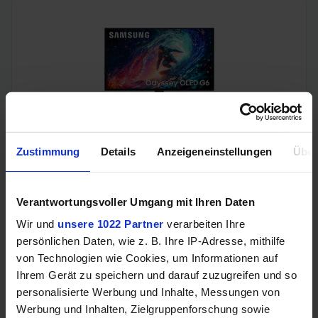
Samsung Odyssey OLED G6 (240Hz, WQHD, 27", QD-OLED,
Zustimmung
Details
Anzeigeneinstellungen
Über
FreeSync Premium, 99% DCI-P3)
Verantwortungsvoller Umgang mit Ihren Daten
Wir und
unsere 1022 Partner
verarbeiten Ihre
persönlichen Daten, wie z. B. Ihre IP-Adresse, mithilfe
von Technologien wie Cookies, um Informationen auf
Ihrem Gerät zu speichern und darauf zuzugreifen und so
personalisierte Werbung und Inhalte, Messungen von
Werbung und Inhalten, Zielgruppenforschung sowie