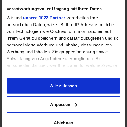
Verantwortungsvoller Umgang mit Ihren Daten
Wir und
unsere 1022 Partner
verarbeiten Ihre
persönlichen Daten, wie z. B. Ihre IP-Adresse, mithilfe
von Technologien wie Cookies, um Informationen auf
Ihrem Gerät zu speichern und darauf zuzugreifen und so
Samsung Odyssey OLED G6 (240Hz, WQHD, 27", QD-OLED,
personalisierte Werbung und Inhalte, Messungen von
FreeSync Premium, 99% DCI-P3)
Werbung und Inhalten, Zielgruppenforschung sowie
Entwicklung von Angeboten zu ermöglichen. Sie
entscheiden darüber, wer Ihre Daten für welche Zwecke
nutzt. Sie können Ihre Einwilligung jederzeit über die
Cookie-Erklärung oder durch Klicken auf das Privacy
Trigger Symbol ändern oder widerrufen
Alle zulassen
Wenn Sie es erlauben, würden wir auch gerne:
Anpassen
Informationen über Ihre geografische Lage erfassen,
welche bis auf einige Meter genau sein können
Acer Predator Ultrawide (240Hz, UWQHD, QD-OLED,
Ihr Gerät durch aktives Scannen nach bestimmten
Ablehnen
curved, FreeSync Premium Pro, 99% DCI-P3)