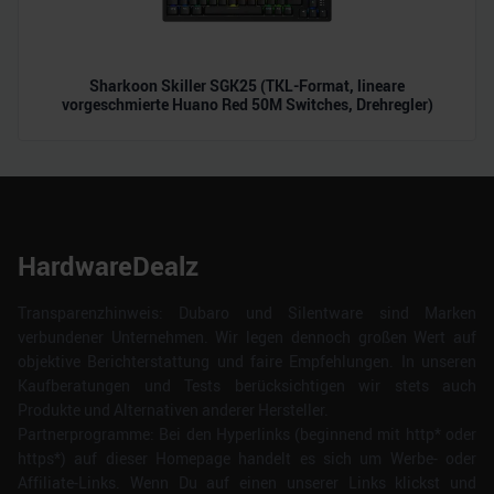
Sharkoon Skiller SGK25 (TKL-Format, lineare
vorgeschmierte Huano Red 50M Switches, Drehregler)
HardwareDealz
Transparenzhinweis: Dubaro und Silentware sind Marken
verbundener Unternehmen. Wir legen dennoch großen Wert auf
objektive Berichterstattung und faire Empfehlungen. In unseren
Kaufberatungen und Tests berücksichtigen wir stets auch
Produkte und Alternativen anderer Hersteller.
Partnerprogramme: Bei den Hyperlinks (beginnend mit http* oder
https*) auf dieser Homepage handelt es sich um Werbe- oder
Affiliate-Links. Wenn Du auf einen unserer Links klickst und