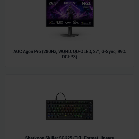
AOC Agon Pro (280Hz, WQHD, QD-OLED, 27", G-Sync, 99%
DCI-P3)
Sharkoon Skiller SGK25 (TKL-Format, lineare