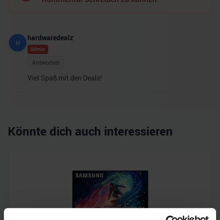
hardwaredealz
H
Admin
Antworten
Viel Spaß mit den Deals!
Könnte dich auch interessieren