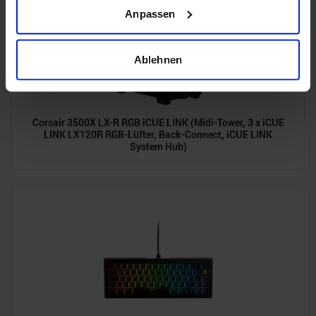
Wenn Sie es erlauben, würden wir auch gerne:
Anpassen
Informationen über Ihre geografische Lage erfassen,
welche bis auf einige Meter genau sein können
Ihr Gerät durch aktives Scannen nach bestimmten
Ablehnen
Merkmalen (Fingerprinting) identifizieren
Erfahren Sie mehr darüber, wie Ihre persönlichen Daten
verarbeitet werden, und legen Sie Ihre Präferenzen im
Corsair 3500X LX-R RGB iCUE LINK (Midi-Tower, 3 x iCUE
Abschnitt Einzelheiten
fest.
LINK LX120R RGB-Lüfter, Back-Connect, iCUE LINK
System Hub)
Wir verwenden Cookies, um Inhalte und Anzeigen zu
personalisieren, Funktionen für soziale Medien anbieten
zu können und die Zugriffe auf unsere Website zu
analysieren. Außerdem geben wir Informationen zu Ihrer
Verwendung unserer Website an unsere Partner für
soziale Medien, Werbung und Analysen weiter. Unsere
Partner führen diese Informationen möglicherweise mit
weiteren Daten zusammen, die Sie ihnen bereitgestellt
haben oder die sie im Rahmen Ihrer Nutzung der Dienste
gesammelt haben.