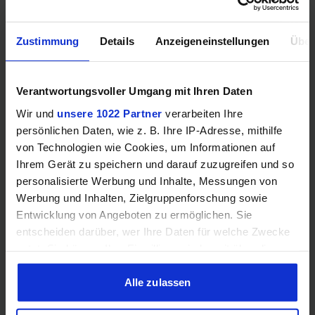
Zustimmung
Details
Anzeigeneinstellungen
Über
Samsung Odyssey OLED G6 (240Hz, WQHD, 27", QD-OLED,
FreeSync Premium, 99% DCI-P3)
Verantwortungsvoller Umgang mit Ihren Daten
Wir und
unsere 1022 Partner
verarbeiten Ihre
persönlichen Daten, wie z. B. Ihre IP-Adresse, mithilfe
von Technologien wie Cookies, um Informationen auf
Ihrem Gerät zu speichern und darauf zuzugreifen und so
personalisierte Werbung und Inhalte, Messungen von
Werbung und Inhalten, Zielgruppenforschung sowie
Entwicklung von Angeboten zu ermöglichen. Sie
entscheiden darüber, wer Ihre Daten für welche Zwecke
Acer Predator Ultrawide (240Hz, UWQHD, QD-OLED,
nutzt. Sie können Ihre Einwilligung jederzeit über die
curved, FreeSync Premium Pro, 99% DCI-P3)
Cookie-Erklärung oder durch Klicken auf das Privacy
Trigger Symbol ändern oder widerrufen
Alle zulassen