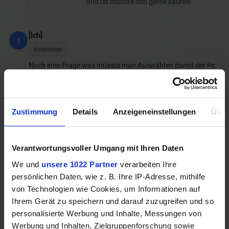
Bild ist möchte den gerne kaufen
[Ich]
[
Antworten
Noch eine Frage was müsste man Auswählen damit der Pc
genau so wie auf den Abbildungen aussieht??
hardwaredealz
H
Admin
Zustimmung
Details
Anzeigeneinstellungen
Über
Antworten
Das Gehäuse ist das selbe. Die Bilder vom Inneren
Verantwortungsvoller Umgang mit Ihren Daten
sind nur Stock Aufnahmen :)
Wir und
unsere 1022 Partner
verarbeiten Ihre
persönlichen Daten, wie z. B. Ihre IP-Adresse, mithilfe
Lukas2077
L
von Technologien wie Cookies, um Informationen auf
Antworten
Ihrem Gerät zu speichern und darauf zuzugreifen und so
Hi will mir diesen Pc kaufen und möchte fragen ob man
personalisierte Werbung und Inhalte, Messungen von
Windows auch dazu kaufen sollte
Werbung und Inhalten, Zielgruppenforschung sowie