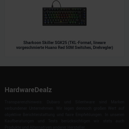
Sharkoon Skiller SGK25 (TKL-Format, lineare
vorgeschmierte Huano Red 50M Switches, Drehregler)
HardwareDealz
Transparenzhinweis: Dubaro und Silentware sind Marken
verbundener Unternehmen. Wir legen dennoch großen Wert auf
objektive Berichterstattung und faire Empfehlungen. In unseren
Kaufberatungen und Tests berücksichtigen wir stets auch
Produkte und Alternativen anderer Hersteller.