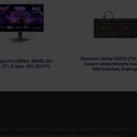
n.
Sharkoon Skiller SGK25 (TK
gon Pro (280Hz, WQHD, QD-
lineare vorgeschmierte Hu
 27", G-Sync, 99% DCI-P3)
50M Switches, Drehregl
dener Unternehmen. Wir legen dennoch großen Wert auf objektive Beric
gen wir stets auch Produkte und Alternativen anderer Hersteller.