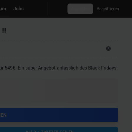
rum
Jobs
Anmelden
Registrieren
!!
r 549€. Ein super Angebot anlässlich des Black Fridays!
HEN
VIA X / TWITTER TEILEN