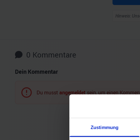
Hinweis: Unse
0
Kommentare
Dein Kommentar
Du musst
angemeldet
sein, um einen Komment
Zustimmung