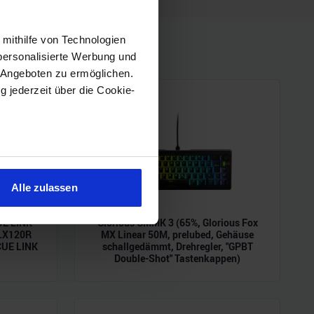
 mithilfe von Technologien
personalisierte Werbung und
 Angeboten zu ermöglichen.
g jederzeit über die Cookie-
sein können
ren
Alle zulassen
hre Präferenzen im
Abschnitt
UE LINK
Glorious GMMK 3 (65%, Glorious Fox
 LX120R
MX Linear 50M, prelubed, Gehäuse
CUE LINK
schallgedämmt, Drehregler, "GPBT
 Medien anbieten zu können
Double-Shot" Tastenkappen)
hrer Verwendung unserer
 führen diese Informationen
ie im Rahmen Ihrer Nutzung