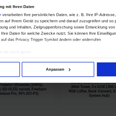
g mit Ihren Daten
r
verarbeiten Ihre persönlichen Daten, wie z. B. Ihre IP-Adresse,
en auf Ihrem Gerät zu speichern und darauf zuzugreifen und so 
ung und Inhalten, Zielgruppenforschung sowie Entwicklung von
 Ihre Daten für welche Zwecke nutzt. Sie können Ihre Einwilligun
 auf das Privacy Trigger Symbol ändern oder widerrufen
n wir auch gerne:
geografische Lage erfassen, welche bis auf einige Meter genau 
Scannen nach bestimmten Merkmalen (Fingerprinting) identifizie
Anpassen
ie Ihre persönlichen Daten verarbeitet werden, und legen Sie I
Corsair 3500X LX-R RGB iC
Predator Ultrawide (240Hz,
(Midi-Tower, 3 x iCUE LINK
 QD-OLED, curved, FreeSync
RGB-Lüfter, Back-Connect, i
nhalte und Anzeigen zu personalisieren, Funktionen für soziale
emium Pro, 99% DCI-P3)
System Hub)
Website zu analysieren. Außerdem geben wir Informationen zu I
r soziale Medien, Werbung und Analysen weiter. Unsere Partner
 Daten zusammen, die Sie ihnen bereitgestellt haben oder die s