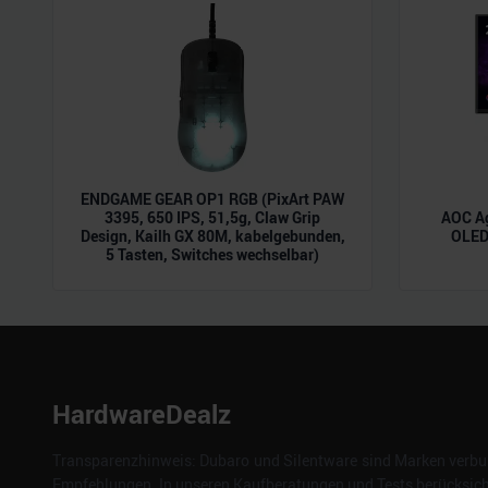
der Dienste gesammelt habe
ENDGAME GEAR OP1 RGB (PixArt PAW
3395, 650 IPS, 51,5g, Claw Grip
AOC A
Design, Kailh GX 80M, kabelgebunden,
OLED,
5 Tasten, Switches wechselbar)
HardwareDealz
Transparenzhinweis: Dubaro und Silentware sind Marken verbun
Empfehlungen. In unseren Kaufberatungen und Tests berücksichti