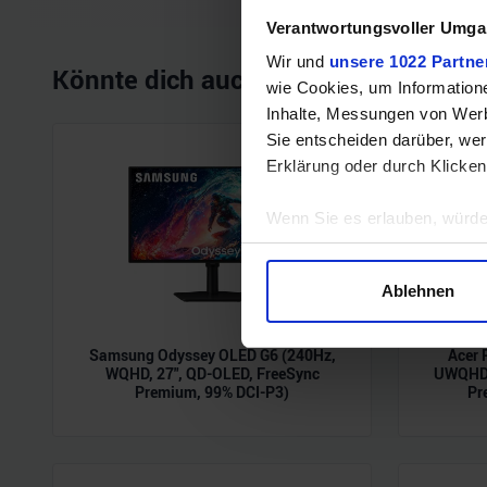
Verantwortungsvoller Umgan
Wir und
unsere 1022 Partne
Könnte dich auch interessieren
wie Cookies, um Information
Inhalte, Messungen von Werb
Sie entscheiden darüber, wer
Erklärung oder durch Klicken
Wenn Sie es erlauben, würde
Informationen über Ihre 
Ihr Gerät durch aktives 
Ablehnen
Erfahren Sie mehr darüber, w
Einzelheiten
fest.
Samsung Odyssey OLED G6 (240Hz,
Acer 
WQHD, 27", QD-OLED, FreeSync
UWQHD,
Wir verwenden Cookies, um I
Premium, 99% DCI-P3)
Pr
und die Zugriffe auf unsere 
Website an unsere Partner fü
möglicherweise mit weiteren