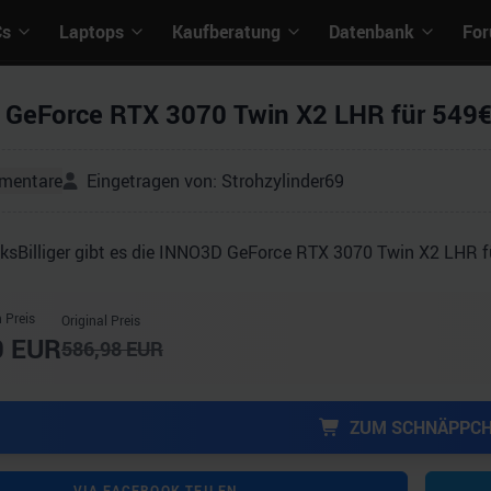
Cs
Laptops
Kaufberatung
Datenbank
Fo
GeForce RTX 3070 Twin X2 LHR für 549€ 
mentare
Eingetragen von:
Strohzylinder69
ksBilliger gibt es die INNO3D GeForce RTX 3070 Twin X2 LHR fü
 Preis
Original Preis
0
EUR
586,98
EUR
ZUM SCHNÄPPC
VIA FACEBOOK TEILEN