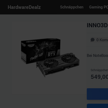
HardwareDealz
Schnäppchen
Gaming P
INNO3D 
0
Kom
Bei NoteBoo
Schnäppchen
549,0