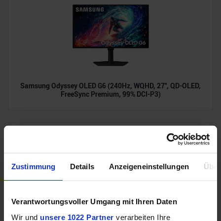
Samsung Odyssey OLED G6 (240Hz, WQHD, 27", QD-OLED,
FreeSync Premium, 99% DCI-P3)
Zustimmung
Details
Anzeigeneinstellungen
Über
Verantwortungsvoller Umgang mit Ihren Daten
Wir und
unsere 1022 Partner
verarbeiten Ihre