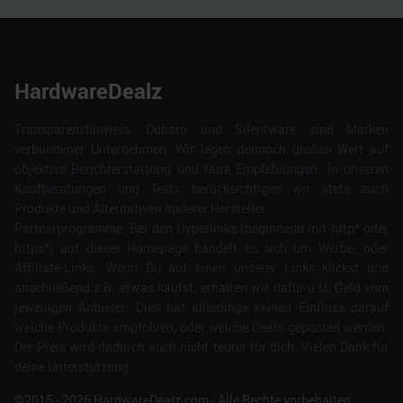
HardwareDealz
Transparenzhinweis: Dubaro und Silentware sind Marken
verbundener Unternehmen. Wir legen dennoch großen Wert auf
objektive Berichterstattung und faire Empfehlungen. In unseren
Kaufberatungen und Tests berücksichtigen wir stets auch
Produkte und Alternativen anderer Hersteller.
Partnerprogramme: Bei den Hyperlinks (beginnend mit http* oder
https*) auf dieser Homepage handelt es sich um Werbe- oder
Affiliate-Links. Wenn Du auf einen unserer Links klickst und
anschließend z.B. etwas kaufst, erhalten wir dafür u.U. Geld vom
jeweiligen Anbieter. Dies hat allerdings keinen Einfluss darauf
welche Produkte empfohlen, oder welche Deals geposted werden.
Der Preis wird dadurch auch nicht teurer für dich. Vielen Dank für
deine Unterstützung.
©2015 -
2026
HardwareDealz.com - Alle Rechte vorbehalten.