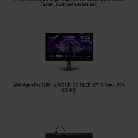
Tasten, Switches wechselbar)
AOC Agon Pro (280Hz, WQHD, QD-OLED, 27", G-Sync, 99%
DCI-P3)