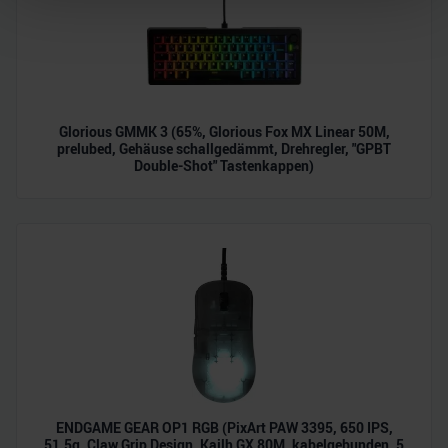
Abschnitt Einzelheiten
fest.
Wir verwenden Cookies, um Inhalte und Anzeigen zu
personalisieren, Funktionen für soziale Medien anbieten
zu können und die Zugriffe auf unsere Website zu
analysieren. Außerdem geben wir Informationen zu Ihrer
Glorious GMMK 3 (65%, Glorious Fox MX Linear 50M,
prelubed, Gehäuse schallgedämmt, Drehregler, "GPBT
Verwendung unserer Website an unsere Partner für
Double-Shot" Tastenkappen)
soziale Medien, Werbung und Analysen weiter. Unsere
Partner führen diese Informationen möglicherweise mit
weiteren Daten zusammen, die Sie ihnen bereitgestellt
haben oder die sie im Rahmen Ihrer Nutzung der Dienste
gesammelt haben.
ENDGAME GEAR OP1 RGB (PixArt PAW 3395, 650 IPS,
51,5g, Claw Grip Design, Kailh GX 80M, kabelgebunden, 5