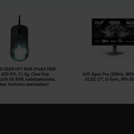
 Daten zusammen, die Sie ihnen bereitgestellt haben oder die s
n.
 GEAR OP1 RGB (PixArt PAW
 650 IPS, 51,5g, Claw Grip
AOC Agon Pro (280Hz, WQH
Kailh GX 80M, kabelgebunden,
OLED, 27", G-Sync, 99% D
ten, Switches wechselbar)