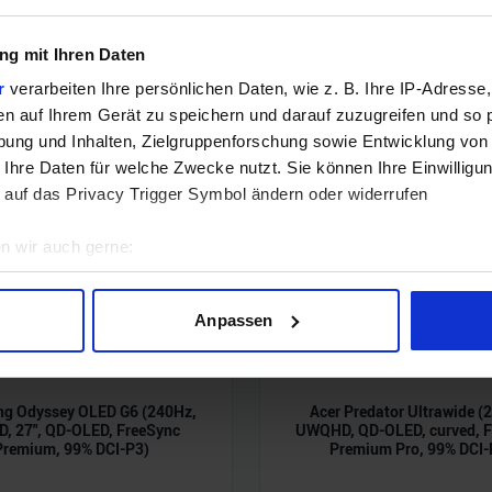
g mit Ihren Daten
r
verarbeiten Ihre persönlichen Daten, wie z. B. Ihre IP-Adresse,
en auf Ihrem Gerät zu speichern und darauf zuzugreifen und so 
ung und Inhalten, Zielgruppenforschung sowie Entwicklung von
 Ihre Daten für welche Zwecke nutzt. Sie können Ihre Einwilligun
 auf das Privacy Trigger Symbol ändern oder widerrufen
n wir auch gerne:
geografische Lage erfassen, welche bis auf einige Meter genau 
Scannen nach bestimmten Merkmalen (Fingerprinting) identifizie
Anpassen
ie Ihre persönlichen Daten verarbeitet werden, und legen Sie I
g Odyssey OLED G6 (240Hz,
Acer Predator Ultrawide (
nhalte und Anzeigen zu personalisieren, Funktionen für soziale
, 27", QD-OLED, FreeSync
UWQHD, QD-OLED, curved, F
Website zu analysieren. Außerdem geben wir Informationen zu I
Premium, 99% DCI-P3)
Premium Pro, 99% DCI-
r soziale Medien, Werbung und Analysen weiter. Unsere Partner