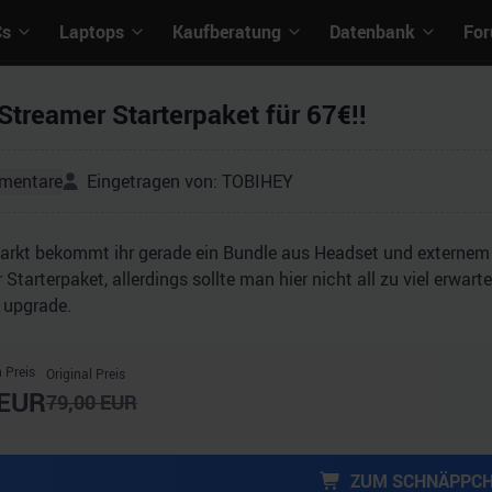
Cs
Laptops
Kaufberatung
Datenbank
Fo
Streamer Starterpaket für 67€!!
mentare
Eingetragen von:
TOBIHEY
arkt bekommt ihr gerade ein Bundle aus Headset und externem
 Starterpaket, allerdings sollte man hier nicht all zu viel erwar
 upgrade.
 Preis
Original Preis
EUR
79,00
EUR
ZUM SCHNÄPPC