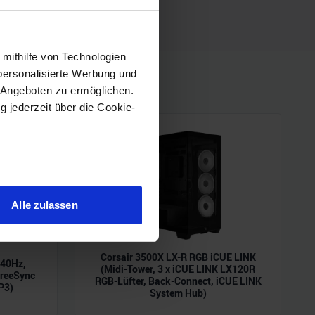
 mithilfe von Technologien
personalisierte Werbung und
 Angeboten zu ermöglichen.
g jederzeit über die Cookie-
sein können
ren
Alle zulassen
hre Präferenzen im
Abschnitt
Corsair 3500X LX-R RGB iCUE LINK
240Hz,
 Medien anbieten zu können
(Midi-Tower, 3 x iCUE LINK LX120R
reeSync
RGB-Lüfter, Back-Connect, iCUE LINK
hrer Verwendung unserer
P3)
System Hub)
 führen diese Informationen