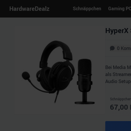
HardwareDealz
Schnäppchen
Gaming P
HyperX 
0
Kom
Bei Media M
als Streamer
Audio Setup
Schnäppchen
67,00