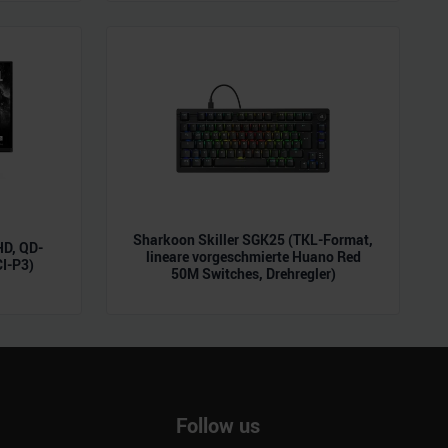
ie im Rahmen Ihrer Nutzung
Sharkoon Skiller SGK25 (TKL-Format,
D, QD-
lineare vorgeschmierte Huano Red
CI-P3)
50M Switches, Drehregler)
Follow us