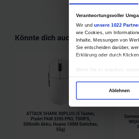
Verantwortungsvoller Umgan
Wir und
unsere 1022 Partne
wie Cookies, um Information
Könnte dich auch interessieren
Inhalte, Messungen von Werb
Sie entscheiden darüber, wer
Erklärung oder durch Klicken
Wenn Sie es erlauben, würde
Informationen über Ihre 
Ihr Gerät durch aktives 
Ablehnen
Erfahren Sie mehr darüber, w
Einzelheiten
fest.
ATTACK SHARK X8PLUS (5 Tasten,
Samsun
Wir verwenden Cookies, um I
PixArt PAW 3395 PRO, 700IPS,
WQHD
500mAh Akku, Huano 100M Switches,
und die Zugriffe auf unsere 
55g)
Website an unsere Partner fü