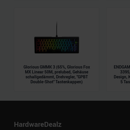
möglicherweise mit weiteren
der Dienste gesammelt habe
Glorious GMMK 3 (65%, Glorious Fox
ENDGAME
MX Linear 50M, prelubed, Gehäuse
3395,
schallgedämmt, Drehregler, "GPBT
Design, 
Double-Shot" Tastenkappen)
5 Tas
HardwareDealz