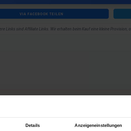
VIA FACEBOOK TEILEN
re Links sind Affiliate Links. Wir erhalten beim Kauf eine kleine Provision,
ar schreiben zu können.
Details
Anzeigeneinstellungen
Noch keine Kommentare vorhanden.