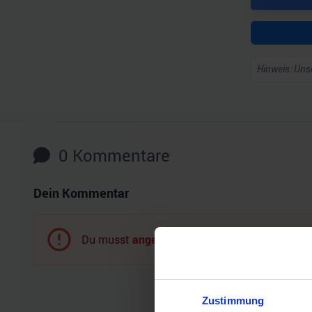
Hinweis: Unse
0
Kommentare
Dein Kommentar
Du musst
angemeldet
sein, um einen Komment
Zustimmung