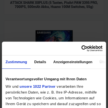
ATTACK SHARK X8PLUS (5 Tasten, PixArt PAW 3395 PRO,
700IPS, 500mAh Akku, Huano 100M Switches, 55g)
Zustimmung
Details
Anzeigeneinstellungen
Über
Samsung Odyssey OLED G6 (240Hz, WQHD, 27", QD-OLED,
FreeSync Premium, 99% DCI-P3)
Verantwortungsvoller Umgang mit Ihren Daten
Wir und
unsere 1022 Partner
verarbeiten Ihre
persönlichen Daten, wie z. B. Ihre IP-Adresse, mithilfe
von Technologien wie Cookies, um Informationen auf
Ihrem Gerät zu speichern und darauf zuzugreifen und so