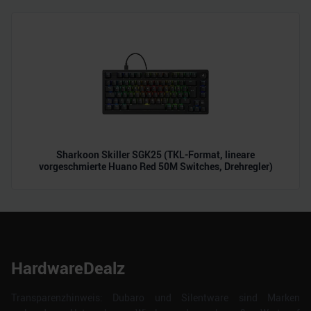
Sharkoon Skiller SGK25 (TKL-Format, lineare
vorgeschmierte Huano Red 50M Switches, Drehregler)
HardwareDealz
Transparenzhinweis: Dubaro und Silentware sind Marken