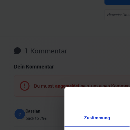
Hinweis: Unse
1
Kommentar
Dein Kommentar
Du musst
angemeldet
sein, um einen Komment
Cassian
C
Zustimmung
back to 79€