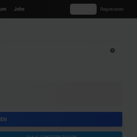
rum
Jobs
Anmelden
Registrieren
HEN
VIA X / TWITTER TEILEN