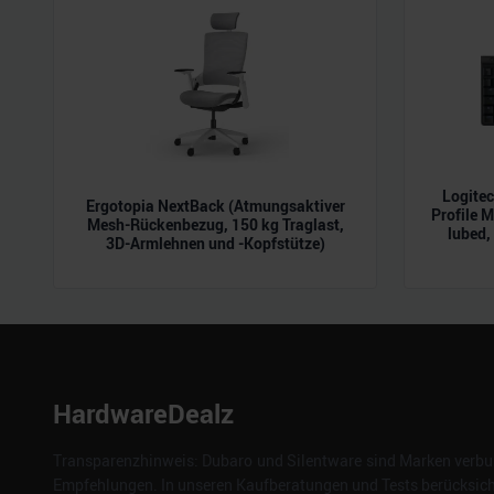
Logite
Ergotopia NextBack (Atmungsaktiver
Profile 
Mesh-Rückenbezug, 150 kg Traglast,
lubed,
3D-Armlehnen und -Kopfstütze)
HardwareDealz
Transparenzhinweis: Dubaro und Silentware sind Marken verbun
Empfehlungen. In unseren Kaufberatungen und Tests berücksichti