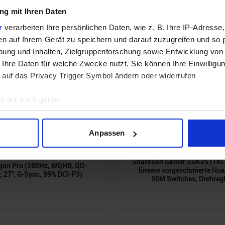
g mit Ihren Daten
r
verarbeiten Ihre persönlichen Daten, wie z. B. Ihre IP-Adresse,
en auf Ihrem Gerät zu speichern und darauf zuzugreifen und so 
ung und Inhalten, Zielgruppenforschung sowie Entwicklung von
 Ihre Daten für welche Zwecke nutzt. Sie können Ihre Einwilligun
 auf das Privacy Trigger Symbol ändern oder widerrufen
n wir auch gerne:
geografische Lage erfassen, welche bis auf einige Meter genau 
Scannen nach bestimmten Merkmalen (Fingerprinting) identifizie
Anpassen
ie Ihre persönlichen Daten verarbeitet werden, und legen Sie I
Sharkoon Skiller SGK25 (TK
gon Pro (280Hz, WQHD, QD-
lineare vorgeschmierte Hu
 27", G-Sync, 99% DCI-P3)
nhalte und Anzeigen zu personalisieren, Funktionen für soziale
50M Switches, Drehregl
Website zu analysieren. Außerdem geben wir Informationen zu I
r soziale Medien, Werbung und Analysen weiter. Unsere Partner
 Daten zusammen, die Sie ihnen bereitgestellt haben oder die s
n.