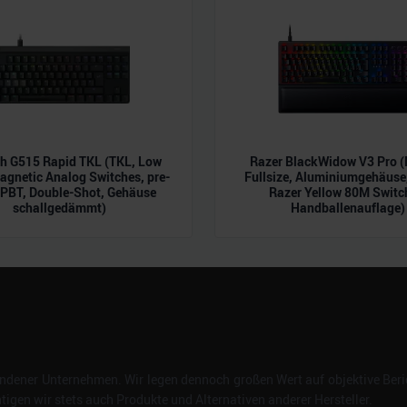
ch G515 Rapid TKL (TKL, Low
Razer BlackWidow V3 Pro (
Magnetic Analog Switches, pre-
Fullsize, Aluminiumgehäuse,
 PBT, Double-Shot, Gehäuse
Razer Yellow 80M Switc
schallgedämmt)
Handballenauflage)
dener Unternehmen. Wir legen dennoch großen Wert auf objektive Beric
gen wir stets auch Produkte und Alternativen anderer Hersteller.