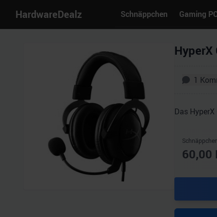
HardwareDealz
Schnäppchen
Gaming P
HyperX C
1
Kom
Das HyperX C
Schnäppchen
60,00