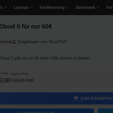
Cs
Laptops
Kaufberatung
Datenbank
Fo
loud II für nur 60€
mentar
Eingetragen von:
WusliPuff
loud 2 gibt es um 60 statt 100€ derzeit zu haben.
 Preis
Original Preis
EUR
100,00
EUR
ZUM SCHNÄPPC
VIA FACEBOOK TEILEN