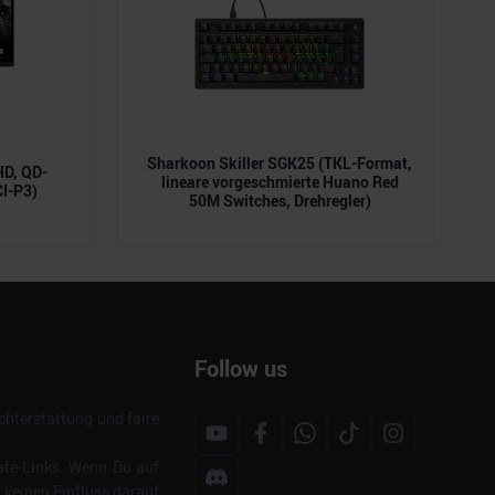
Sharkoon Skiller SGK25 (TKL-Format,
D, QD-
lineare vorgeschmierte Huano Red
CI-P3)
50M Switches, Drehregler)
Follow us
hterstattung und faire
ate-Links. Wenn Du auf
s keinen Einfluss darauf