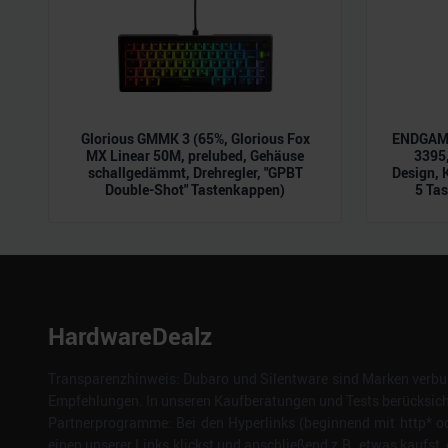
Glorious GMMK 3 (65%, Glorious Fox
ENDGAME
MX Linear 50M, prelubed, Gehäuse
3395,
schallgedämmt, Drehregler, "GPBT
Design, 
Double-Shot" Tastenkappen)
5 Tas
HardwareDealz
Transparenzhinweis: Dubaro und Silentware sind Marken verbun
Empfehlungen. In unseren Kaufberatungen und Tests berücksichti
Partnerprogramme: Bei den Hyperlinks (beginnend mit http* od
einen unserer Links klickst und anschließend z.B. etwas kaufst, 