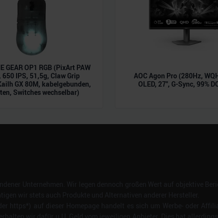
 GEAR OP1 RGB (PixArt PAW
 650 IPS, 51,5g, Claw Grip
AOC Agon Pro (280Hz, WQH
Kailh GX 80M, kabelgebunden,
OLED, 27", G-Sync, 99% D
ten, Switches wechselbar)
dener Unternehmen. Wir legen dennoch großen Wert auf objektive Beric
gen wir stets auch Produkte und Alternativen anderer Hersteller.
er https*) auf dieser Homepage handelt es sich um Werbe- oder Affili
erhalten wir dafür u.U. Geld vom jeweiligen Anbieter. Dies hat allerding