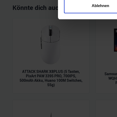
Ihr Gerät durch aktives 
Ablehnen
Könnte dich auch interessieren
Erfahren Sie mehr darüber, w
Einzelheiten
fest.
Wir verwenden Cookies, um I
und die Zugriffe auf unsere 
Website an unsere Partner fü
möglicherweise mit weiteren
der Dienste gesammelt habe
ATTACK SHARK X8PLUS (5 Tasten,
Samsun
PixArt PAW 3395 PRO, 700IPS,
WQHD
500mAh Akku, Huano 100M Switches,
55g)