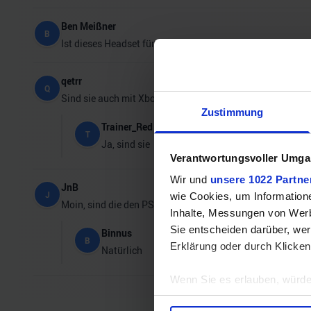
Ben Meißner
B
Ist dieses Headset für ps4 und PC geeignet
qetrr
Q
Sind sie auch mit Xbox kompatibel?
Zustimmung
Trainer_Red
T
Ja, sind sie
Verantwortungsvoller Umgan
Wir und
unsere 1022 Partne
JnB
J
wie Cookies, um Information
Moin, sind die den PS5 tauglich (Partychat)? VG
Inhalte, Messungen von Werb
Sie entscheiden darüber, wer
Binnus
B
Erklärung oder durch Klicken
Natürlich
Wenn Sie es erlauben, würde
Informationen über Ihre 