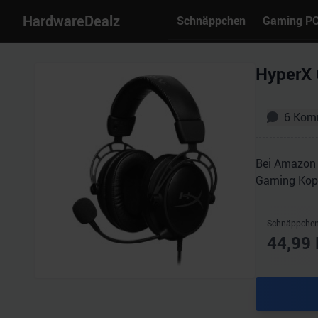
HardwareDealz
Schnäppchen
Gaming P
HyperX 
6
Kom
Bei Amazon 
Gaming Kopfh
Schnäppchen
44,99