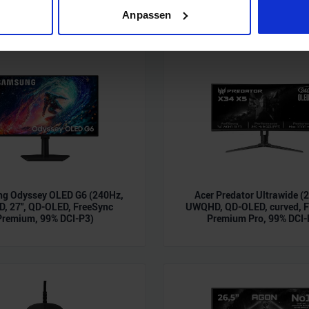
Scannen nach bestimmten Merkmalen (Fingerprinting) identifizie
Anpassen
ie Ihre persönlichen Daten verarbeitet werden, und legen Sie I
nhalte und Anzeigen zu personalisieren, Funktionen für soziale
Website zu analysieren. Außerdem geben wir Informationen zu I
r soziale Medien, Werbung und Analysen weiter. Unsere Partner
 Daten zusammen, die Sie ihnen bereitgestellt haben oder die s
n.
g Odyssey OLED G6 (240Hz,
Acer Predator Ultrawide (
, 27", QD-OLED, FreeSync
UWQHD, QD-OLED, curved, F
Premium, 99% DCI-P3)
Premium Pro, 99% DCI-