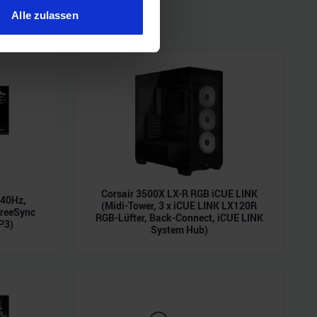
ren
Alle zulassen
hre Präferenzen im
Abschnitt
 Medien anbieten zu können
hrer Verwendung unserer
 führen diese Informationen
ie im Rahmen Ihrer Nutzung
Corsair 3500X LX-R RGB iCUE LINK
240Hz,
(Midi-Tower, 3 x iCUE LINK LX120R
reeSync
RGB-Lüfter, Back-Connect, iCUE LINK
P3)
System Hub)