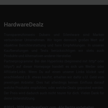
HardwareDealz
Transparenzhinweis: Dubaro und Silentware sind Marken
verbundener Unternehmen. Wir legen dennoch großen Wert auf
objektive Berichterstattung und faire Empfehlungen. In unseren
Kaufberatungen und Tests berücksichtigen wir stets auch
Produkte und Alternativen anderer Hersteller.
Partnerprogramme: Bei den Hyperlinks (beginnend mit http* oder
https*) auf dieser Homepage handelt es sich um Werbe- oder
Affiliate-Links. Wenn Du auf einen unserer Links klickst und
anschließend z.B. etwas kaufst, erhalten wir dafür u.U. Geld vom
jeweiligen Anbieter. Dies hat allerdings keinen Einfluss darauf
welche Produkte empfohlen, oder welche Deals geposted werden.
Der Preis wird dadurch auch nicht teurer für dich. Vielen Dank für
deine Unterstützung.
©2015 -
2026
HardwareDealz.com - Alle Rechte vorbehalten.