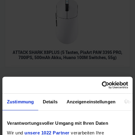
ATTACK SHARK X8PLUS (5 Tasten, PixArt PAW 3395 PRO,
700IPS, 500mAh Akku, Huano 100M Switches, 55g)
Zustimmung
Details
Anzeigeneinstellungen
Über
Verantwortungsvoller Umgang mit Ihren Daten
Wir und
unsere 1022 Partner
verarbeiten Ihre