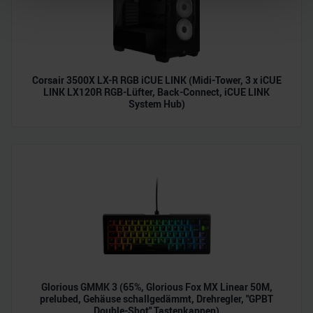
Abschnitt Einzelheiten
fest.
Wir verwenden Cookies, um Inhalte und Anzeigen zu
personalisieren, Funktionen für soziale Medien anbieten
zu können und die Zugriffe auf unsere Website zu
Corsair 3500X LX-R RGB iCUE LINK (Midi-Tower, 3 x iCUE
analysieren. Außerdem geben wir Informationen zu Ihrer
LINK LX120R RGB-Lüfter, Back-Connect, iCUE LINK
System Hub)
Verwendung unserer Website an unsere Partner für
soziale Medien, Werbung und Analysen weiter. Unsere
Partner führen diese Informationen möglicherweise mit
weiteren Daten zusammen, die Sie ihnen bereitgestellt
haben oder die sie im Rahmen Ihrer Nutzung der Dienste
gesammelt haben.
Glorious GMMK 3 (65%, Glorious Fox MX Linear 50M,
prelubed, Gehäuse schallgedämmt, Drehregler, "GPBT
Double-Shot" Tastenkappen)