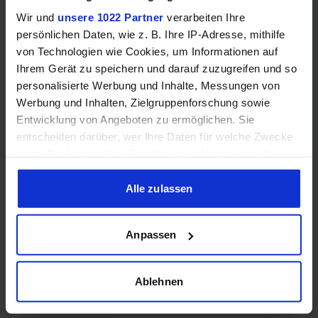
Wir und
unsere 1022 Partner
verarbeiten Ihre
persönlichen Daten, wie z. B. Ihre IP-Adresse, mithilfe
Samsung Odyssey OLED G6 (240Hz, WQHD, 27", QD-OLED,
von Technologien wie Cookies, um Informationen auf
FreeSync Premium, 99% DCI-P3)
Ihrem Gerät zu speichern und darauf zuzugreifen und so
personalisierte Werbung und Inhalte, Messungen von
Werbung und Inhalten, Zielgruppenforschung sowie
Entwicklung von Angeboten zu ermöglichen. Sie
entscheiden darüber, wer Ihre Daten für welche Zwecke
nutzt. Sie können Ihre Einwilligung jederzeit über die
Cookie-Erklärung oder durch Klicken auf das Privacy
Trigger Symbol ändern oder widerrufen
Alle zulassen
Wenn Sie es erlauben, würden wir auch gerne:
Anpassen
Informationen über Ihre geografische Lage erfassen,
Acer Predator Ultrawide (240Hz, UWQHD, QD-OLED,
welche bis auf einige Meter genau sein können
curved, FreeSync Premium Pro, 99% DCI-P3)
Ihr Gerät durch aktives Scannen nach bestimmten
Ablehnen
Merkmalen (Fingerprinting) identifizieren
Erfahren Sie mehr darüber, wie Ihre persönlichen Daten