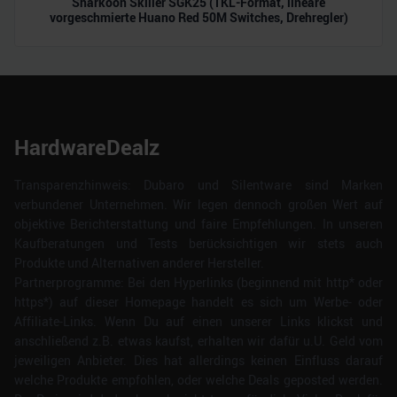
Sharkoon Skiller SGK25 (TKL-Format, lineare
vorgeschmierte Huano Red 50M Switches, Drehregler)
HardwareDealz
Transparenzhinweis: Dubaro und Silentware sind Marken
verbundener Unternehmen. Wir legen dennoch großen Wert auf
objektive Berichterstattung und faire Empfehlungen. In unseren
Kaufberatungen und Tests berücksichtigen wir stets auch
Produkte und Alternativen anderer Hersteller.
Partnerprogramme: Bei den Hyperlinks (beginnend mit http* oder
https*) auf dieser Homepage handelt es sich um Werbe- oder
Affiliate-Links. Wenn Du auf einen unserer Links klickst und
anschließend z.B. etwas kaufst, erhalten wir dafür u.U. Geld vom
jeweiligen Anbieter. Dies hat allerdings keinen Einfluss darauf
welche Produkte empfohlen, oder welche Deals geposted werden.