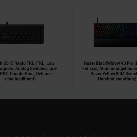
n.
ch G515 Rapid TKL (TKL, Low
Razer BlackWidow V3 Pro (
Magnetic Analog Switches, pre-
Fullsize, Aluminiumgehäuse,
 PBT, Double-Shot, Gehäuse
Razer Yellow 80M Switc
schallgedämmt)
Handballenauflage)
dener Unternehmen. Wir legen dennoch großen Wert auf objektive Beric