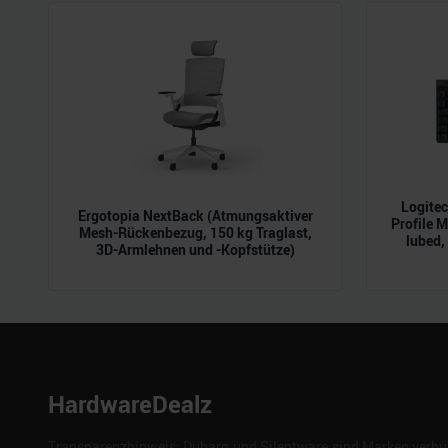
der Dienste gesammelt habe
Logite
Ergotopia NextBack (Atmungsaktiver
Profile 
Mesh-Rückenbezug, 150 kg Traglast,
lubed,
3D-Armlehnen und -Kopfstütze)
HardwareDealz
Transparenzhinweis: Dubaro und Silentware sind Marken verbun