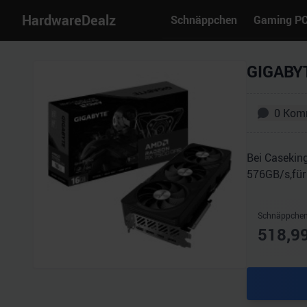
HardwareDealz
Schnäppchen
Gaming P
GIGABYT
0
Kom
Bei Casekin
576GB/​s,für
Schnäppchen
518,9