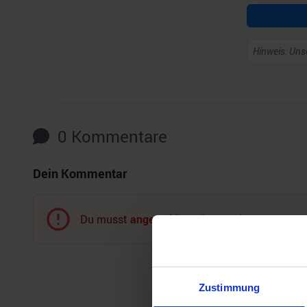
Hinweis: Unse
0
Kommentare
Dein Kommentar
Du musst
angemeldet
sein, um einen Komment
Zustimmung