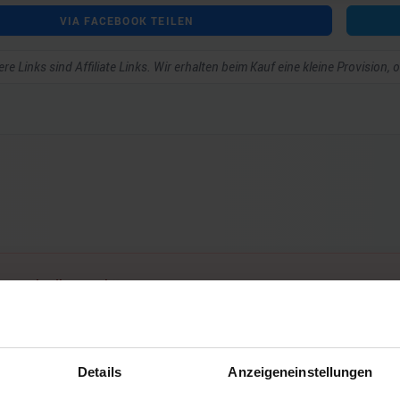
VIA FACEBOOK TEILEN
re Links sind Affiliate Links. Wir erhalten beim Kauf eine kleine Provision,
ar schreiben zu können.
Details
Anzeigeneinstellungen
Noch keine Kommentare vorhanden.