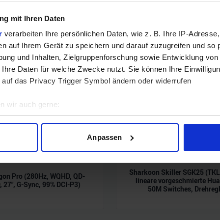
g mit Ihren Daten
r
verarbeiten Ihre persönlichen Daten, wie z. B. Ihre IP-Adresse,
en auf Ihrem Gerät zu speichern und darauf zuzugreifen und so 
ung und Inhalten, Zielgruppenforschung sowie Entwicklung von
 Ihre Daten für welche Zwecke nutzt. Sie können Ihre Einwilligun
 auf das Privacy Trigger Symbol ändern oder widerrufen
n wir auch gerne:
geografische Lage erfassen, welche bis auf einige Meter genau 
Scannen nach bestimmten Merkmalen (Fingerprinting) identifizie
Anpassen
ie Ihre persönlichen Daten verarbeitet werden, und legen Sie I
Sharkoon Skiller SGK25 (TK
gon Pro (280Hz, WQHD, QD-
nhalte und Anzeigen zu personalisieren, Funktionen für soziale
lineare vorgeschmierte Hu
 27", G-Sync, 99% DCI-P3)
50M Switches, Drehregl
Website zu analysieren. Außerdem geben wir Informationen zu I
r soziale Medien, Werbung und Analysen weiter. Unsere Partner
 Daten zusammen, die Sie ihnen bereitgestellt haben oder die s