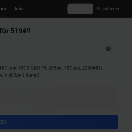
rum
Jobs
Anmelden
Registrieren
ür 519€!!
6G, mit 16GB GDDR6, 256bit, 18Gbps, 2250MHz,
%. Viel Spaß damit!
HEN