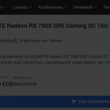
Cs
Laptops
Kaufberatung
Datenbank
Fo
E Radeon RX 7900 GRE Gaming OC 16G f
mentare
Eingetragen von:
Gerson
g.de bekommt ihr GIGABYTE Radeon RX 7900 GRE Gaming OC 1
 518,99 statt 589,00 Euro. Das entspricht einem Rabatt von 12
 Preis
Original Preis
9
EUR
589,00
EUR
ZUM SCHNÄPPC