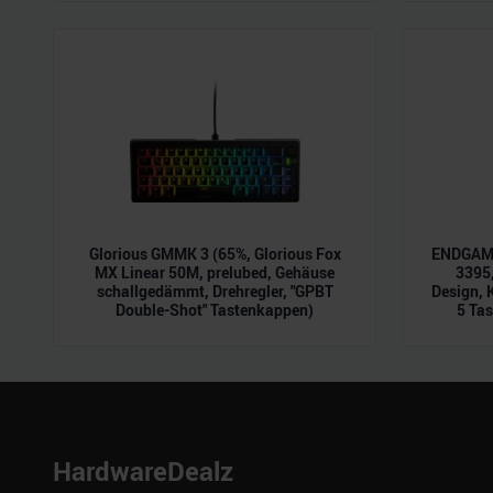
möglicherweise mit weiteren
der Dienste gesammelt habe
Glorious GMMK 3 (65%, Glorious Fox
ENDGAME
MX Linear 50M, prelubed, Gehäuse
3395,
schallgedämmt, Drehregler, "GPBT
Design, 
Double-Shot" Tastenkappen)
5 Tas
HardwareDealz