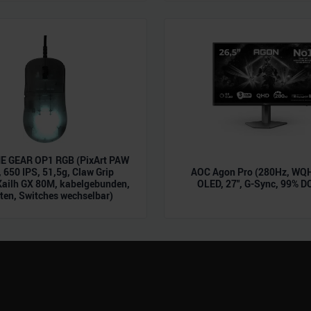
 Daten zusammen, die Sie ihnen bereitgestellt haben oder die s
n.
 GEAR OP1 RGB (PixArt PAW
 650 IPS, 51,5g, Claw Grip
AOC Agon Pro (280Hz, WQH
Kailh GX 80M, kabelgebunden,
OLED, 27", G-Sync, 99% D
ten, Switches wechselbar)