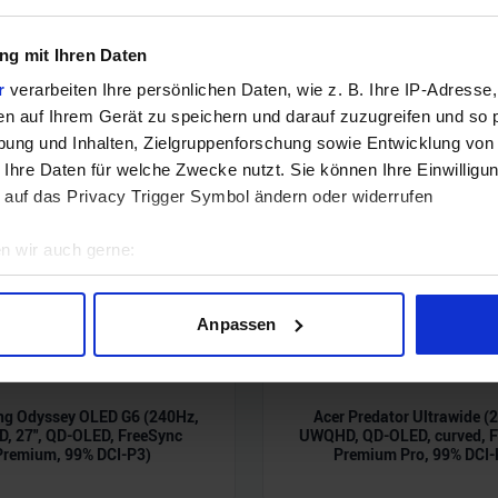
g mit Ihren Daten
r
verarbeiten Ihre persönlichen Daten, wie z. B. Ihre IP-Adresse,
en auf Ihrem Gerät zu speichern und darauf zuzugreifen und so 
ung und Inhalten, Zielgruppenforschung sowie Entwicklung von
 Ihre Daten für welche Zwecke nutzt. Sie können Ihre Einwilligun
 auf das Privacy Trigger Symbol ändern oder widerrufen
n wir auch gerne:
geografische Lage erfassen, welche bis auf einige Meter genau 
Scannen nach bestimmten Merkmalen (Fingerprinting) identifizie
Anpassen
ie Ihre persönlichen Daten verarbeitet werden, und legen Sie I
g Odyssey OLED G6 (240Hz,
Acer Predator Ultrawide (
nhalte und Anzeigen zu personalisieren, Funktionen für soziale
, 27", QD-OLED, FreeSync
UWQHD, QD-OLED, curved, F
Website zu analysieren. Außerdem geben wir Informationen zu I
Premium, 99% DCI-P3)
Premium Pro, 99% DCI-
r soziale Medien, Werbung und Analysen weiter. Unsere Partner