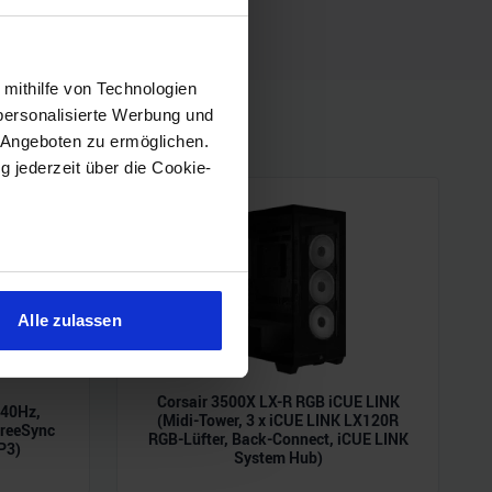
 mithilfe von Technologien
personalisierte Werbung und
 Angeboten zu ermöglichen.
g jederzeit über die Cookie-
sein können
ren
Alle zulassen
hre Präferenzen im
Abschnitt
Corsair 3500X LX-R RGB iCUE LINK
240Hz,
 Medien anbieten zu können
(Midi-Tower, 3 x iCUE LINK LX120R
reeSync
RGB-Lüfter, Back-Connect, iCUE LINK
hrer Verwendung unserer
P3)
System Hub)
 führen diese Informationen