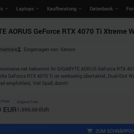
Cs
Laptops
Kaufberatung
Datenbank
Fo
E AORUS GeForce RTX 4070 Ti Xtreme Wa
mentare
Eingetragen von:
Gerson
runiverse.net bekommt ihr GIGABYTE AORUS GeForce RTX 4070 
te GeForce RTX 4070 Ti ist werkseitig übertaktet, Dual-Slot Wa
eil empfohlen). Viel Spaß damit!
 Preis
Original Preis
0
EUR
1.399,00
EUR
ZUM SCHNÄPPC