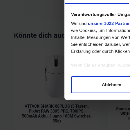
Verantwortungsvoller Umgan
Wir und
unsere 1022 Partne
wie Cookies, um Information
Könnte dich auch interessieren
Inhalte, Messungen von Werb
Sie entscheiden darüber, wer
Erklärung oder durch Klicken
Wenn Sie es erlauben, würde
Informationen über Ihre 
Ihr Gerät durch aktives 
Ablehnen
Erfahren Sie mehr darüber, w
Einzelheiten
fest.
ATTACK SHARK X8PLUS (5 Tasten,
Samsun
Wir verwenden Cookies, um I
PixArt PAW 3395 PRO, 700IPS,
WQHD
500mAh Akku, Huano 100M Switches,
und die Zugriffe auf unsere 
55g)
Website an unsere Partner fü