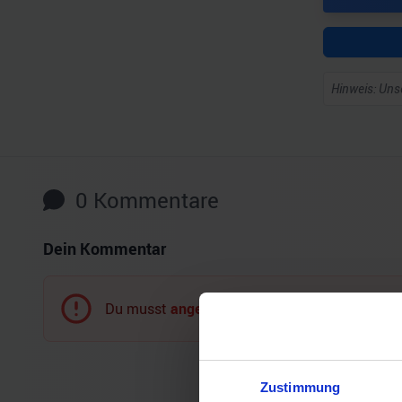
Hinweis: Unse
0
Kommentare
Dein Kommentar
Du musst
angemeldet
sein, um einen Komment
Zustimmung