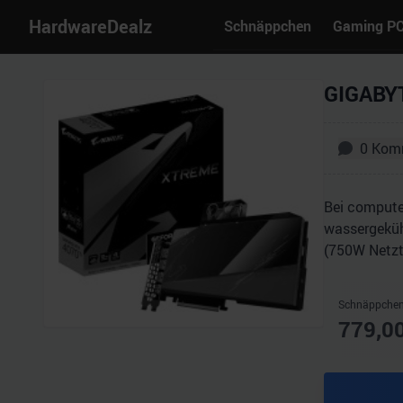
HardwareDealz
Schnäppchen
Gaming P
GIGABYT
0
Kom
Bei compute
wassergekühl
(750W Netzt
Schnäppchen
779,0