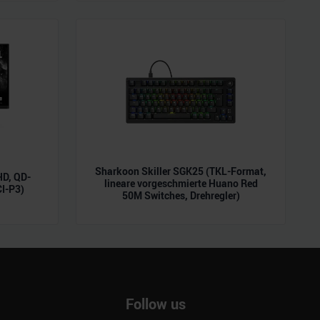
ie im Rahmen Ihrer Nutzung
Sharkoon Skiller SGK25 (TKL-Format,
D, QD-
lineare vorgeschmierte Huano Red
CI-P3)
50M Switches, Drehregler)
Follow us