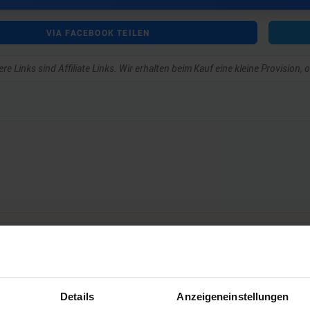
VIA FACEBOOK TEILEN
re Links sind Affiliate Links. Wir erhalten beim Kauf eine kleine Provision,
ar schreiben zu können.
Details
Anzeigeneinstellungen
Noch keine Kommentare vorhanden.