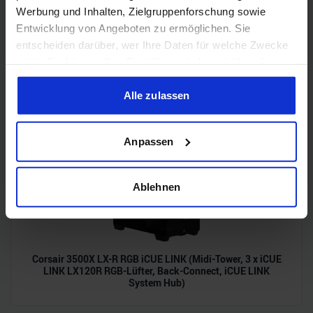
Werbung und Inhalten, Zielgruppenforschung sowie
Entwicklung von Angeboten zu ermöglichen. Sie
entscheiden darüber, wer Ihre Daten für welche Zwecke
nutzt. Sie können Ihre Einwilligung jederzeit über die
Acer Predator Ultrawide (240Hz, UWQHD, QD-OLED,
curved, FreeSync Premium Pro, 99% DCI-P3)
Cookie-Erklärung oder durch Klicken auf das Privacy
Trigger Symbol ändern oder widerrufen
Alle zulassen
Wenn Sie es erlauben, würden wir auch gerne:
Anpassen
Informationen über Ihre geografische Lage erfassen,
welche bis auf einige Meter genau sein können
Ihr Gerät durch aktives Scannen nach bestimmten
Ablehnen
Merkmalen (Fingerprinting) identifizieren
Erfahren Sie mehr darüber, wie Ihre persönlichen Daten
verarbeitet werden, und legen Sie Ihre Präferenzen im
Abschnitt Einzelheiten
fest.
Corsair 3500X LX-R RGB iCUE LINK (Midi-Tower, 3 x iCUE
LINK LX120R RGB-Lüfter, Back-Connect, iCUE LINK
System Hub)
Wir verwenden Cookies, um Inhalte und Anzeigen zu
personalisieren, Funktionen für soziale Medien anbieten