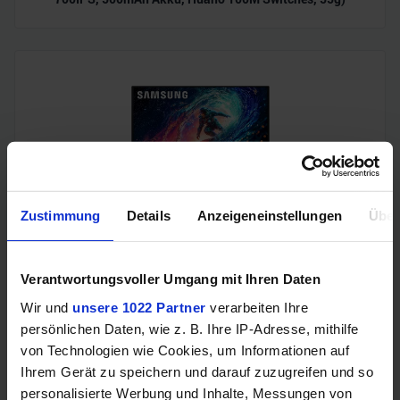
Zustimmung
Details
Anzeigeneinstellungen
Über
Samsung Odyssey OLED G6 (240Hz, WQHD, 27", QD-OLED,
FreeSync Premium, 99% DCI-P3)
Verantwortungsvoller Umgang mit Ihren Daten
Wir und
unsere 1022 Partner
verarbeiten Ihre
persönlichen Daten, wie z. B. Ihre IP-Adresse, mithilfe
von Technologien wie Cookies, um Informationen auf
Ihrem Gerät zu speichern und darauf zuzugreifen und so
personalisierte Werbung und Inhalte, Messungen von