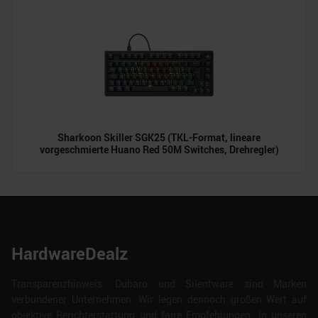
Sharkoon Skiller SGK25 (TKL-Format, lineare
vorgeschmierte Huano Red 50M Switches, Drehregler)
HardwareDealz
Transparenzhinweis: Dubaro und Silentware sind Marken
verbundener Unternehmen. Wir legen dennoch großen Wert auf
objektive Berichterstattung und faire Empfehlungen. In unseren