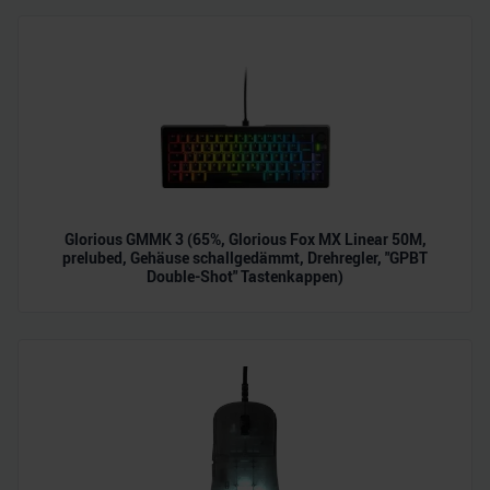
zu können und die Zugriffe auf unsere Website zu
analysieren. Außerdem geben wir Informationen zu Ihrer
Verwendung unserer Website an unsere Partner für
soziale Medien, Werbung und Analysen weiter. Unsere
Partner führen diese Informationen möglicherweise mit
weiteren Daten zusammen, die Sie ihnen bereitgestellt
haben oder die sie im Rahmen Ihrer Nutzung der Dienste
gesammelt haben.
Glorious GMMK 3 (65%, Glorious Fox MX Linear 50M,
prelubed, Gehäuse schallgedämmt, Drehregler, "GPBT
Double-Shot" Tastenkappen)