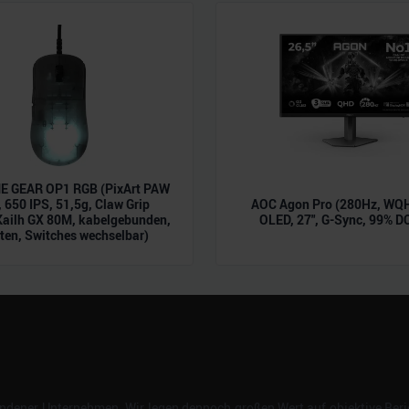
n.
 GEAR OP1 RGB (PixArt PAW
 650 IPS, 51,5g, Claw Grip
AOC Agon Pro (280Hz, WQH
Kailh GX 80M, kabelgebunden,
OLED, 27", G-Sync, 99% D
ten, Switches wechselbar)
dener Unternehmen. Wir legen dennoch großen Wert auf objektive Beric