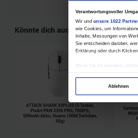
Verantwortungsvoller Umgan
Wir und
unsere 1022 Partne
Könnte dich auch interessieren
wie Cookies, um Information
Inhalte, Messungen von Werb
Sie entscheiden darüber, wer
Erklärung oder durch Klicken
Wenn Sie es erlauben, würde
Informationen über Ihre 
Ihr Gerät durch aktives 
Ablehnen
Erfahren Sie mehr darüber, w
Einzelheiten
fest.
ATTACK SHARK X8PLUS (5 Tasten,
Samsun
PixArt PAW 3395 PRO, 700IPS,
Wir verwenden Cookies, um I
WQHD
500mAh Akku, Huano 100M Switches,
und die Zugriffe auf unsere 
55g)
Website an unsere Partner fü
möglicherweise mit weiteren