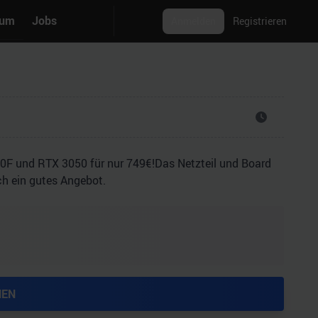
rum
Jobs
Anmelden
Registrieren
00F und RTX 3050 für nur 749€!Das Netzteil und Board
ch ein gutes Angebot.
HEN