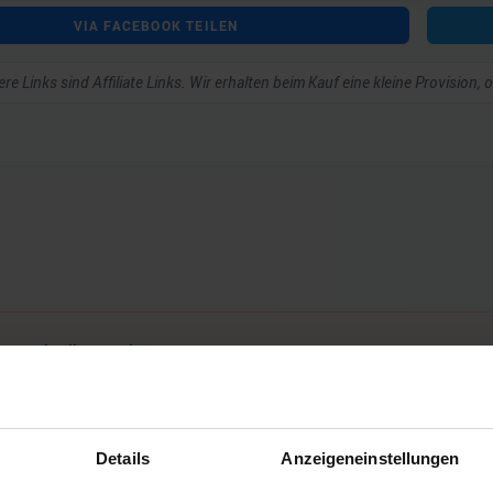
VIA FACEBOOK TEILEN
re Links sind Affiliate Links. Wir erhalten beim Kauf eine kleine Provision,
ar schreiben zu können.
Details
Anzeigeneinstellungen
Noch keine Kommentare vorhanden.