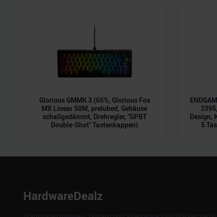
der Dienste gesammelt habe
Glorious GMMK 3 (65%, Glorious Fox
ENDGAME
MX Linear 50M, prelubed, Gehäuse
3395,
schallgedämmt, Drehregler, "GPBT
Design, 
Double-Shot" Tastenkappen)
5 Tas
HardwareDealz
Transparenzhinweis: Dubaro und Silentware sind Marken verbun