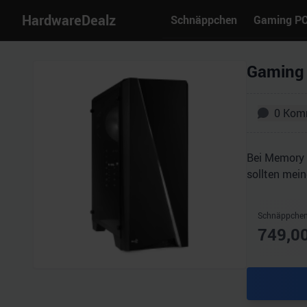
HardwareDealz
Schnäppchen
Gaming P
Gaming 
0
Kom
Bei Memory 
sollten mei
Schnäppchen
749,0