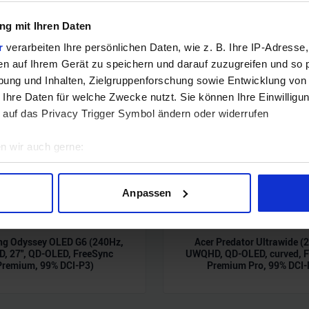
g mit Ihren Daten
r
verarbeiten Ihre persönlichen Daten, wie z. B. Ihre IP-Adresse,
en auf Ihrem Gerät zu speichern und darauf zuzugreifen und so 
ung und Inhalten, Zielgruppenforschung sowie Entwicklung von
 Ihre Daten für welche Zwecke nutzt. Sie können Ihre Einwilligun
 auf das Privacy Trigger Symbol ändern oder widerrufen
n wir auch gerne:
geografische Lage erfassen, welche bis auf einige Meter genau 
Scannen nach bestimmten Merkmalen (Fingerprinting) identifizie
Anpassen
ie Ihre persönlichen Daten verarbeitet werden, und legen Sie I
g Odyssey OLED G6 (240Hz,
Acer Predator Ultrawide (
nhalte und Anzeigen zu personalisieren, Funktionen für soziale
, 27", QD-OLED, FreeSync
UWQHD, QD-OLED, curved, F
Premium, 99% DCI-P3)
Premium Pro, 99% DCI-
Website zu analysieren. Außerdem geben wir Informationen zu I
r soziale Medien, Werbung und Analysen weiter. Unsere Partner
 Daten zusammen, die Sie ihnen bereitgestellt haben oder die s