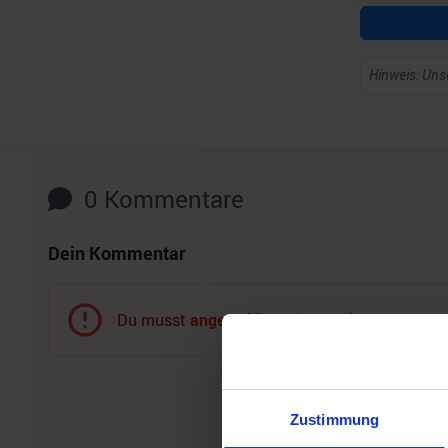
Hinweis: Unse
0
Kommentare
Dein Kommentar
Du musst
angemeldet
sein, um einen Komment
Zustimmung