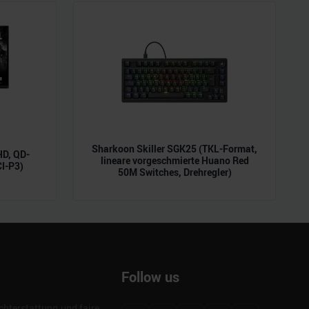
Sharkoon Skiller SGK25 (TKL-Format,
D, QD-
lineare vorgeschmierte Huano Red
CI-P3)
50M Switches, Drehregler)
Follow us
hterstattung und faire