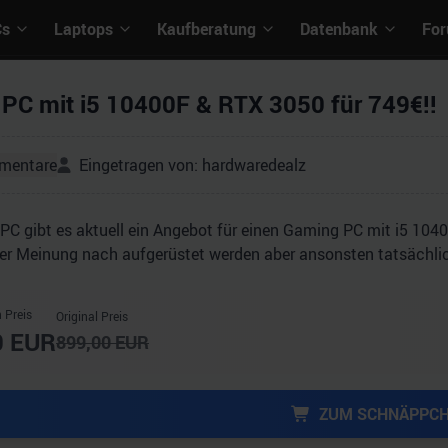
Cs
Laptops
Kaufberatung
Datenbank
Fo
PC mit i5 10400F & RTX 3050 für 749€!!
mentare
Eingetragen von:
hardwaredealz
PC gibt es aktuell ein Angebot für einen Gaming PC mit i5 104
ner Meinung nach aufgerüstet werden aber ansonsten tatsächli
 Preis
Original Preis
0
EUR
899,00
EUR
ZUM SCHNÄPPC