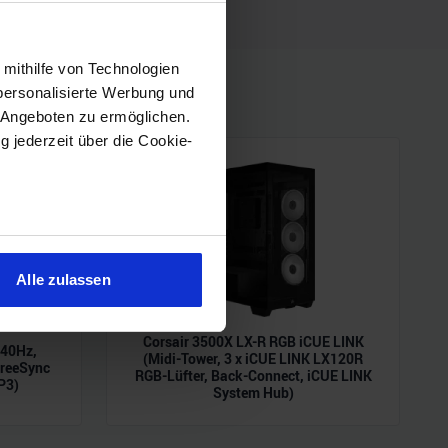
 mithilfe von Technologien
personalisierte Werbung und
 Angeboten zu ermöglichen.
g jederzeit über die Cookie-
sein können
ren
Alle zulassen
hre Präferenzen im
Abschnitt
Corsair 3500X LX-R RGB iCUE LINK
240Hz,
(Midi-Tower, 3 x iCUE LINK LX120R
 Medien anbieten zu können
reeSync
RGB-Lüfter, Back-Connect, iCUE LINK
P3)
hrer Verwendung unserer
System Hub)
 führen diese Informationen
ie im Rahmen Ihrer Nutzung