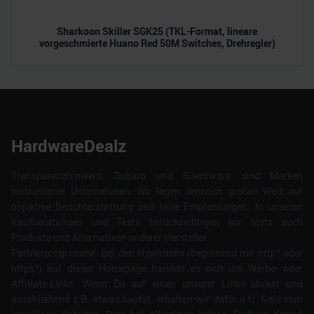
Sharkoon Skiller SGK25 (TKL-Format, lineare
vorgeschmierte Huano Red 50M Switches, Drehregler)
HardwareDealz
Transparenzhinweis: Dubaro und Silentware sind Marken
verbundener Unternehmen. Wir legen dennoch großen Wert auf
objektive Berichterstattung und faire Empfehlungen. In unseren
Kaufberatungen und Tests berücksichtigen wir stets auch
Produkte und Alternativen anderer Hersteller.
Partnerprogramme: Bei den Hyperlinks (beginnend mit http* oder
https*) auf dieser Homepage handelt es sich um Werbe- oder
Affiliate-Links. Wenn Du auf einen unserer Links klickst und
anschließend z.B. etwas kaufst, erhalten wir dafür u.U. Geld vom