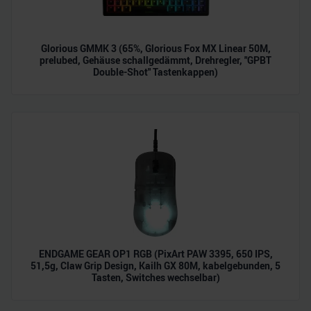
soziale Medien, Werbung und Analysen weiter. Unsere
Partner führen diese Informationen möglicherweise mit
weiteren Daten zusammen, die Sie ihnen bereitgestellt
Glorious GMMK 3 (65%, Glorious Fox MX Linear 50M,
haben oder die sie im Rahmen Ihrer Nutzung der Dienste
prelubed, Gehäuse schallgedämmt, Drehregler, "GPBT
gesammelt haben.
Double-Shot" Tastenkappen)
ENDGAME GEAR OP1 RGB (PixArt PAW 3395, 650 IPS,
51,5g, Claw Grip Design, Kailh GX 80M, kabelgebunden, 5
Tasten, Switches wechselbar)