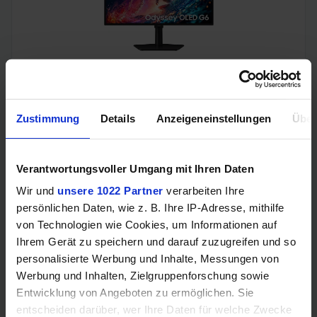
Samsung Odyssey OLED G6 (240Hz, WQHD, 27", QD-OLED,
FreeSync Premium, 99% DCI-P3)
Zustimmung
Details
Anzeigeneinstellungen
Über
Verantwortungsvoller Umgang mit Ihren Daten
Wir und
unsere 1022 Partner
verarbeiten Ihre
persönlichen Daten, wie z. B. Ihre IP-Adresse, mithilfe
von Technologien wie Cookies, um Informationen auf
Ihrem Gerät zu speichern und darauf zuzugreifen und so
personalisierte Werbung und Inhalte, Messungen von
Werbung und Inhalten, Zielgruppenforschung sowie
Acer Predator Ultrawide (240Hz, UWQHD, QD-OLED,
curved, FreeSync Premium Pro, 99% DCI-P3)
Entwicklung von Angeboten zu ermöglichen. Sie
entscheiden darüber, wer Ihre Daten für welche Zwecke