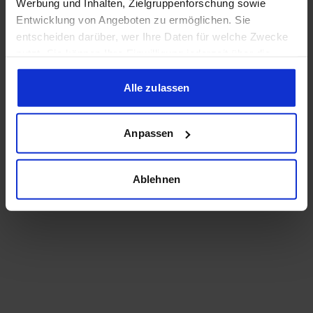
Werbung und Inhalten, Zielgruppenforschung sowie
Entwicklung von Angeboten zu ermöglichen. Sie
entscheiden darüber, wer Ihre Daten für welche Zwecke
nutzt. Sie können Ihre Einwilligung jederzeit über die
Cookie-Erklärung oder durch Klicken auf das Privacy
Trigger Symbol ändern oder widerrufen
Alle zulassen
Wenn Sie es erlauben, würden wir auch gerne:
Anpassen
Informationen über Ihre geografische Lage erfassen,
welche bis auf einige Meter genau sein können
Ihr Gerät durch aktives Scannen nach bestimmten
Ablehnen
Merkmalen (Fingerprinting) identifizieren
Erfahren Sie mehr darüber, wie Ihre persönlichen Daten
verarbeitet werden, und legen Sie Ihre Präferenzen im
Abschnitt Einzelheiten
fest.
Wir verwenden Cookies, um Inhalte und Anzeigen zu
personalisieren, Funktionen für soziale Medien anbieten
zu können und die Zugriffe auf unsere Website zu