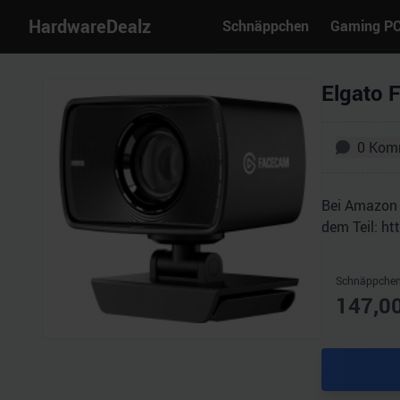
HardwareDealz
Schnäppchen
Gaming P
Elgato 
0
Kom
Bei Amazon g
dem Teil: h
Schnäppchen
147,0