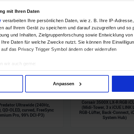
g mit Ihren Daten
r
verarbeiten Ihre persönlichen Daten, wie z. B. Ihre IP-Adresse,
en auf Ihrem Gerät zu speichern und darauf zuzugreifen und so 
ung und Inhalten, Zielgruppenforschung sowie Entwicklung von
 Ihre Daten für welche Zwecke nutzt. Sie können Ihre Einwilligun
 auf das Privacy Trigger Symbol ändern oder widerrufen
n wir auch gerne:
geografische Lage erfassen, welche bis auf einige Meter genau 
Scannen nach bestimmten Merkmalen (Fingerprinting) identifizie
Anpassen
ie Ihre persönlichen Daten verarbeitet werden, und legen Sie I
Corsair 3500X LX-R RGB iC
Predator Ultrawide (240Hz,
(Midi-Tower, 3 x iCUE LINK
nhalte und Anzeigen zu personalisieren, Funktionen für soziale
 QD-OLED, curved, FreeSync
RGB-Lüfter, Back-Connect, i
emium Pro, 99% DCI-P3)
Website zu analysieren. Außerdem geben wir Informationen zu I
System Hub)
r soziale Medien, Werbung und Analysen weiter. Unsere Partner
 Daten zusammen, die Sie ihnen bereitgestellt haben oder die s