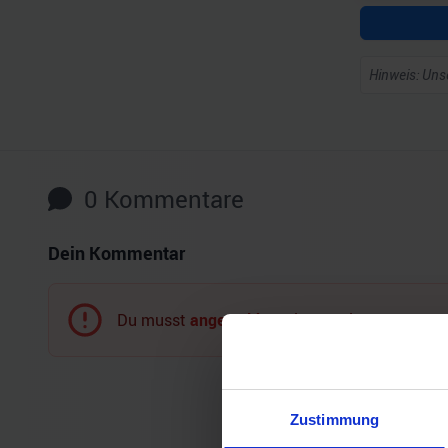
Hinweis: Unse
0
Kommentare
Dein Kommentar
Du musst
angemeldet
sein, um einen Komment
Zustimmung