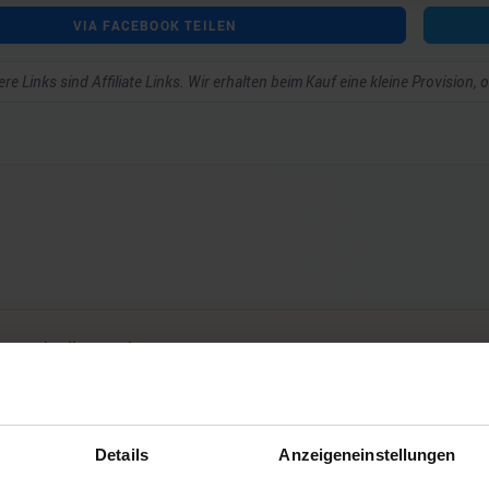
VIA FACEBOOK TEILEN
re Links sind Affiliate Links. Wir erhalten beim Kauf eine kleine Provision,
ar schreiben zu können.
Details
Anzeigeneinstellungen
Noch keine Kommentare vorhanden.