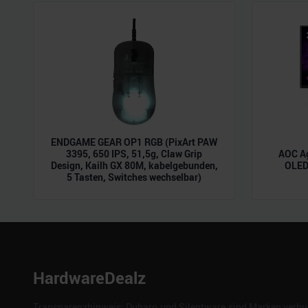
der Dienste gesammelt habe
ENDGAME GEAR OP1 RGB (PixArt PAW
3395, 650 IPS, 51,5g, Claw Grip
AOC A
Design, Kailh GX 80M, kabelgebunden,
OLED,
5 Tasten, Switches wechselbar)
HardwareDealz
Transparenzhinweis: Dubaro und Silentware sind Marken verbun