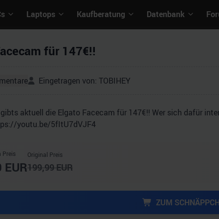
Cs
Laptops
Kaufberatung
Datenbank
Fo
Facecam für 147€!!
mentare
Eingetragen von:
TOBIHEY
ibts aktuell die Elgato Facecam für 147€!! Wer sich dafür inter
ttps://youtu.be/5fItU7dVJF4
 Preis
Original Preis
0
EUR
199,99
EUR
ZUM SCHNÄPPC