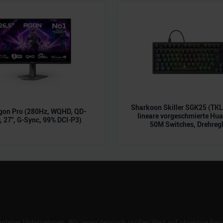
n.
Sharkoon Skiller SGK25 (TK
gon Pro (280Hz, WQHD, QD-
lineare vorgeschmierte Hu
 27", G-Sync, 99% DCI-P3)
50M Switches, Drehregl
dener Unternehmen. Wir legen dennoch großen Wert auf objektive Beric