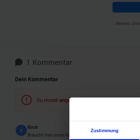
Hinweis: Unse
1
Kommentar
Dein Kommentar
Du musst
angemeldet
sein, um einen Komment
Kirch
Zustimmung
K
Braucht man einen Kühler für so eine große nvme?