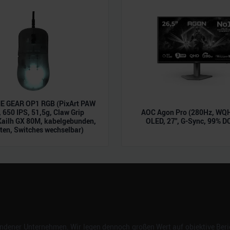
n.
 GEAR OP1 RGB (PixArt PAW
 650 IPS, 51,5g, Claw Grip
AOC Agon Pro (280Hz, WQH
Kailh GX 80M, kabelgebunden,
OLED, 27", G-Sync, 99% D
ten, Switches wechselbar)
dener Unternehmen. Wir legen dennoch großen Wert auf objektive Beric