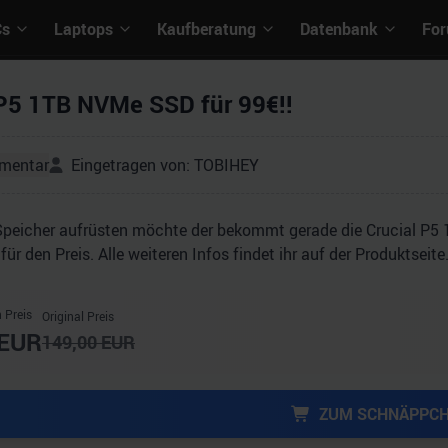
Cs
Laptops
Kaufberatung
Datenbank
Fo
 P5 1TB NVMe SSD für 99€!!
mentar
Eingetragen von:
TOBIHEY
Speicher aufrüsten möchte der bekommt gerade die Crucial P5 
für den Preis. Alle weiteren Infos findet ihr auf der Produktseite
 Preis
Original Preis
EUR
149,00
EUR
ZUM SCHNÄPPC