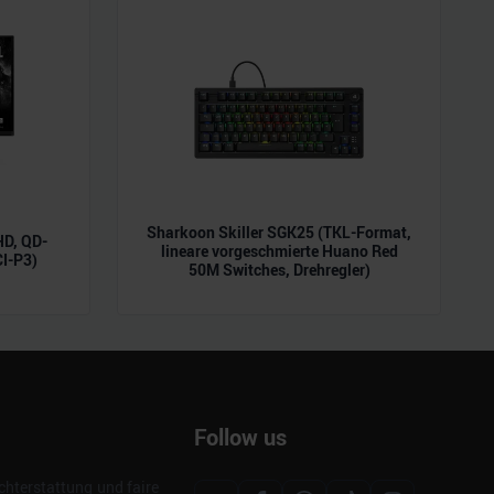
Sharkoon Skiller SGK25 (TKL-Format,
D, QD-
lineare vorgeschmierte Huano Red
CI-P3)
50M Switches, Drehregler)
Follow us
hterstattung und faire