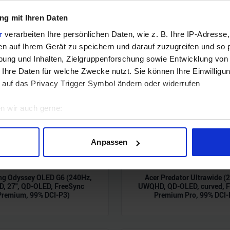
g mit Ihren Daten
r
verarbeiten Ihre persönlichen Daten, wie z. B. Ihre IP-Adresse,
en auf Ihrem Gerät zu speichern und darauf zuzugreifen und so 
ung und Inhalten, Zielgruppenforschung sowie Entwicklung von
 Ihre Daten für welche Zwecke nutzt. Sie können Ihre Einwilligun
 auf das Privacy Trigger Symbol ändern oder widerrufen
n wir auch gerne:
geografische Lage erfassen, welche bis auf einige Meter genau 
Scannen nach bestimmten Merkmalen (Fingerprinting) identifizie
Anpassen
ie Ihre persönlichen Daten verarbeitet werden, und legen Sie I
g Odyssey OLED G6 (240Hz,
Acer Predator Ultrawide (
, 27", QD-OLED, FreeSync
UWQHD, QD-OLED, curved, F
nhalte und Anzeigen zu personalisieren, Funktionen für soziale
Premium, 99% DCI-P3)
Premium Pro, 99% DCI-
Website zu analysieren. Außerdem geben wir Informationen zu I
r soziale Medien, Werbung und Analysen weiter. Unsere Partner
 Daten zusammen, die Sie ihnen bereitgestellt haben oder die s