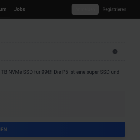
rum
Jobs
Anmelden
Registrieren
1TB NVMe SSD für 99€!! Die P5 ist eine super SSD und
.
HEN