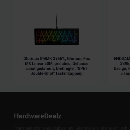
der Dienste gesammelt habe
Glorious GMMK 3 (65%, Glorious Fox
ENDGAME
MX Linear 50M, prelubed, Gehäuse
3395,
schallgedämmt, Drehregler, "GPBT
Design, 
Double-Shot" Tastenkappen)
5 Tas
HardwareDealz
Transparenzhinweis: Dubaro und Silentware sind Marken verbun