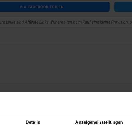
VIA FACEBOOK TEILEN
re Links sind Affiliate Links. Wir erhalten beim Kauf eine kleine Provision,
ar schreiben zu können.
Details
Anzeigeneinstellungen