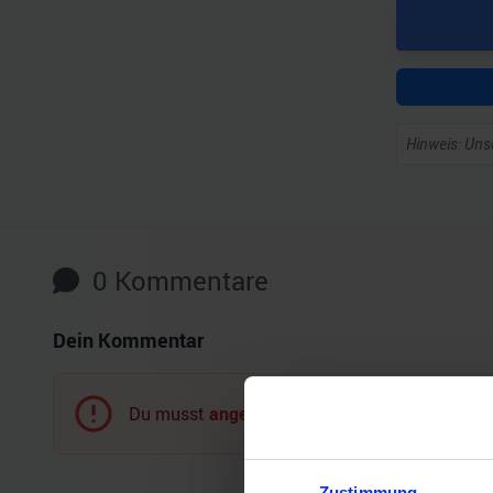
Hinweis: Unse
0
Kommentare
Dein Kommentar
Du musst
angemeldet
sein, um einen Komment
Zustimmung