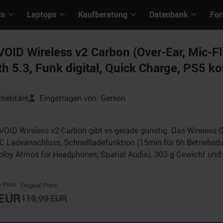
Cs
Laptops
Kaufberatung
Datenbank
Fo
VOID Wireless v2 Carbon (Over-Ear, Mic-Fl
h 5.3, Funk digital, Quick Charge, PS5 ko
mentare
Eingetragen von:
Gerson
 VOID Wireless v2 Carbon gibt es gerade günstig. Das Wireless
-C Ladeanschluss, Schnellladefunktion (15min für 6h Betriebsda
olby Atmos for Headphones, Spatial Audio), 303 g Gewicht und
 Preis
Original Preis
EUR
119,99
EUR