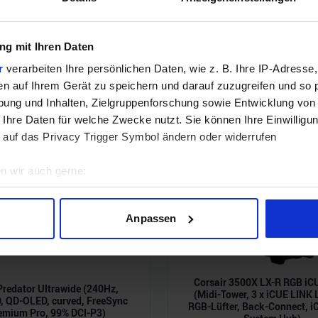
Noch keine Kommentare vorhanden.
g mit Ihren Daten
r
verarbeiten Ihre persönlichen Daten, wie z. B. Ihre IP-Adresse,
en auf Ihrem Gerät zu speichern und darauf zuzugreifen und so 
ung und Inhalten, Zielgruppenforschung sowie Entwicklung von
 Ihre Daten für welche Zwecke nutzt. Sie können Ihre Einwilligun
 auf das Privacy Trigger Symbol ändern oder widerrufen
n wir auch gerne:
geografische Lage erfassen, welche bis auf einige Meter genau 
Scannen nach bestimmten Merkmalen (Fingerprinting) identifizie
Anpassen
ie Ihre persönlichen Daten verarbeitet werden, und legen Sie I
nhalte und Anzeigen zu personalisieren, Funktionen für soziale
Corsair 3500X LX-R RGB iC
Predator Ultrawide (240Hz,
(Midi-Tower, 3 x iCUE LINK
Website zu analysieren. Außerdem geben wir Informationen zu I
 QD-OLED, curved, FreeSync
RGB-Lüfter, Back-Connect, i
emium Pro, 99% DCI-P3)
r soziale Medien, Werbung und Analysen weiter. Unsere Partner