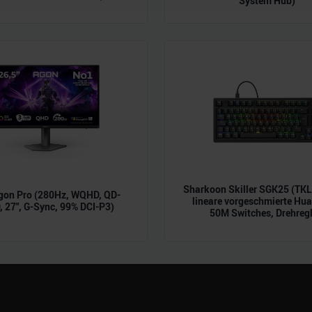
System Hub)
 Daten zusammen, die Sie ihnen bereitgestellt haben oder die s
n.
Sharkoon Skiller SGK25 (TK
gon Pro (280Hz, WQHD, QD-
lineare vorgeschmierte Hu
 27", G-Sync, 99% DCI-P3)
50M Switches, Drehregl