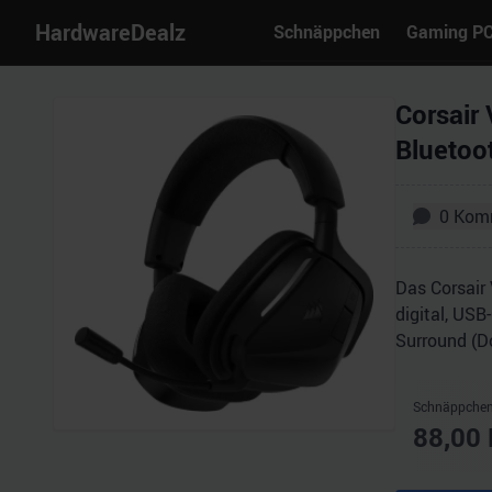
HardwareDealz
Schnäppchen
Gaming P
Corsair 
Bluetoot
0
Kom
Das Corsair
digital, USB
Surround (D
Schnäppchen
88,00