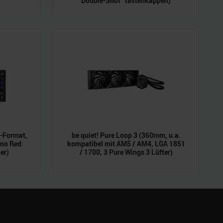
Double-Shot" Tastenkappen)
ie im Rahmen Ihrer Nutzung
L-Format,
be quiet! Pure Loop 3 (360mm, u.a.
ano Red
kompatibel mit AM5 / AM4, LGA 1851
er)
/ 1700, 3 Pure Wings 3 Lüfter)