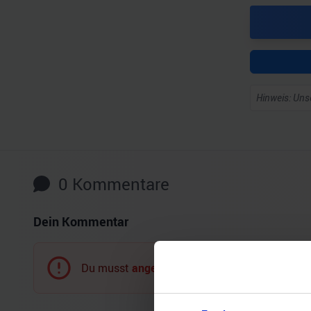
Hinweis: Unse
0
Kommentare
Dein Kommentar
Du musst
angemeldet
sein, um einen Komment