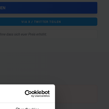
HEN
VIA X / TWITTER TEILEN
 ohne dass sich euer Preis erhöht.