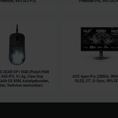
Premium, 99% DCI-P3)
Premium Pro, 99% DCI-
 Daten zusammen, die Sie ihnen bereitgestellt haben oder die s
n.
 GEAR OP1 RGB (PixArt PAW
 650 IPS, 51,5g, Claw Grip
AOC Agon Pro (280Hz, WQH
Kailh GX 80M, kabelgebunden,
OLED, 27", G-Sync, 99% D
ten, Switches wechselbar)