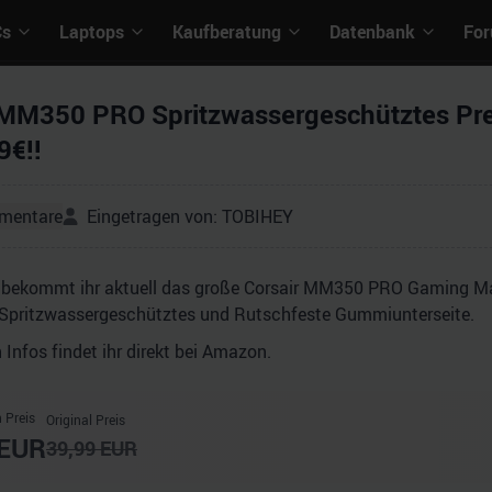
Cs
Laptops
Kaufberatung
Datenbank
Fo
 MM350 PRO Spritzwassergeschütztes 
9€!!
mentare
Eingetragen von:
TOBIHEY
bekommt ihr aktuell das große Corsair MM350 PRO Gaming Mau
Spritzwassergeschütztes und Rutschfeste Gummiunterseite.
n Infos findet ihr direkt bei Amazon.
 Preis
Original Preis
EUR
39,99
EUR