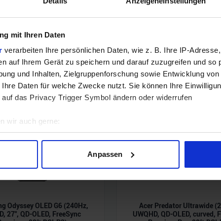
Details
Anzeigeneinstellungen
Noch keine Kommentare vorhanden.
g mit Ihren Daten
r
verarbeiten Ihre persönlichen Daten, wie z. B. Ihre IP-Adresse,
en auf Ihrem Gerät zu speichern und darauf zuzugreifen und so 
ung und Inhalten, Zielgruppenforschung sowie Entwicklung von
 Ihre Daten für welche Zwecke nutzt. Sie können Ihre Einwilligun
 auf das Privacy Trigger Symbol ändern oder widerrufen
n wir auch gerne:
geografische Lage erfassen, welche bis auf einige Meter genau 
Scannen nach bestimmten Merkmalen (Fingerprinting) identifizie
Anpassen
ie Ihre persönlichen Daten verarbeitet werden, und legen Sie I
nhalte und Anzeigen zu personalisieren, Funktionen für soziale
g Odyssey OLED G6 (240Hz,
Acer Predator Ultrawide (
Website zu analysieren. Außerdem geben wir Informationen zu I
, 27", QD-OLED, FreeSync
UWQHD, QD-OLED, curved, F
r soziale Medien, Werbung und Analysen weiter. Unsere Partner