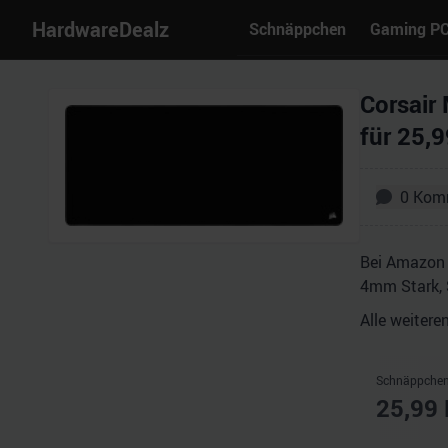
HardwareDealz
Schnäppchen
Gaming P
Corsair
für 25,9
0
Kom
Bei Amazon 
4mm Stark, 
Alle weitere
Schnäppchen
25,99