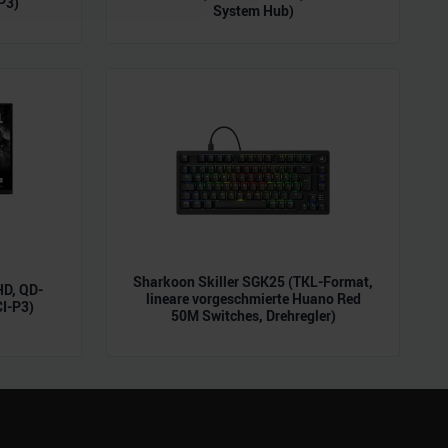
P3)
System Hub)
ie im Rahmen Ihrer Nutzung
Sharkoon Skiller SGK25 (TKL-Format,
D, QD-
lineare vorgeschmierte Huano Red
CI-P3)
50M Switches, Drehregler)