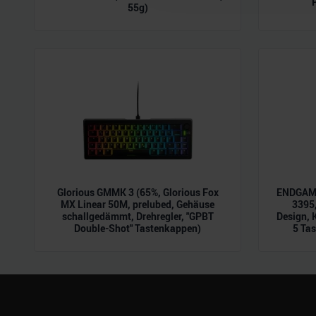
55g)
möglicherweise mit weiteren
der Dienste gesammelt habe
Glorious GMMK 3 (65%, Glorious Fox
ENDGAME
MX Linear 50M, prelubed, Gehäuse
3395,
schallgedämmt, Drehregler, "GPBT
Design, 
Double-Shot" Tastenkappen)
5 Tas